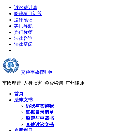
诉讼费计算
赔偿项目计算
法律笔记
实用导航
热门标签
法律咨询
法律新闻
交通事故律师网
车险理赔_人身损害_免费咨询_广州律师
首页
法律文书
诉状与答辩状
证据目录清单
鉴定与申请书
其他诉讼文书
专题栏目