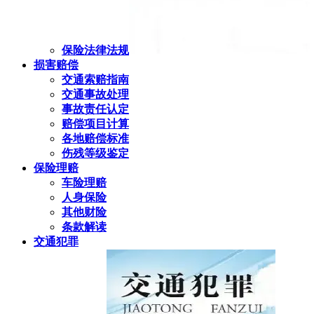
保险法律法规
损害赔偿
交通索赔指南
交通事故处理
事故责任认定
赔偿项目计算
各地赔偿标准
伤残等级鉴定
保险理赔
车险理赔
人身保险
其他财险
条款解读
交通犯罪