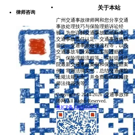
关于本站
律师咨询
广州交通事故律师网和您分享交通
事故处理技巧与保险理赔诉讼经
验，为您详解交通事故赔偿标准、
交通事故责任认定、交通事故伤残
鉴定、交通事故处理流程等，以及
交通事故车险索赔、车险理赔技
巧、保险理赔流程等；实时提供法
院最新交通事故案例和保险理赔案
例，常用法律文书，总结交通保险
法规法规大全，并免费提供保险律
师法律咨询等。
Copyright © 2014-2026 交通事故律
师网 All Rights Reserved.
粤ICP备14043318号