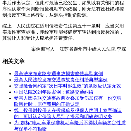
事后作出认定。但此时危险已经发生，如果以有关部门的程
序性认定作为判断报废机动车的依据，则无法有效杜绝和控
制报废车辆上路行驶，从源头控制危险源。
综上，人民法院在适用侵权责任法第五十一条时，应当采用
实质性审查标准，即经审理能够确定车辆达到报废标准的，
其转让人和受让人应承担连带责任。
案例编写人：江苏省泰州市中级人民法院 李霖
相关文章
最高法发布道路交通事故损害赔偿典型案例
最高人民法院发布交通事故责任纠纷典型案例
交强险合同约定“次日零时起生效”的条款应认定无效
中国法院2024年度案例：道路交通纠纷
受害人因关联交通事故两次叠加受伤却仅有一份交强
险赔付时，医疗费用的正确认定
线上投保时投保人在投保单及投保人声明上签字确认
的，可以认定保险人尽到了提示和明确说明义务
为“超标”电动车承保非机动车险后不得以车辆鉴定性质
与保单不符拒赔