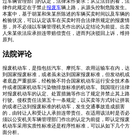
过车辆管理部门的认定，法律未作要求；从立法目的看，法
律作此规定在于禁止
报废车
辆上路，从源头控制危险发生。
本案中，基于胡某和朱某所陈述的车辆买卖时间以及车辆的
检验状况，可以认定该车在买卖时符合法律所规定的报废情
形，并不必须以车辆管理机关作出的认定结论为前提。出卖
人朱某依法应承担连带赔偿责任，进而判决驳回上诉，维持
原判。
法院评论
报废机动车，是指包括汽车、摩托车、农用运输车在内，达
到国家报废标准，或者虽未达到国家报废标准，但发动机或
者底盘严重损坏，经检验不符合国家机动车运行安全技术条
件或者国家机动车污染物排放标准的机动车。我国现行法律
对报废机动车的认定、处置措施等作出了规定并禁止其上路
行驶。侵权责任法第五十一条规定，以买卖等方式转让拼装
的或者已达到报废标准的机动车，发生交通事故造成损害
的，由转让人和受让人承担连带责任。在适用该法时是否必
须以公安机关车辆管理部门作出的认定为前提，即认定报废
机动车采用实质性标准还是程序性标准，可以从如下几个方
面分析。