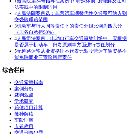
1
最高院第24号指导性案例中“特殊体质”的理解及在司
法实践中的限制适用
2
人民法院案例选：非营运车辆替代性交通费可纳入到
交强险理赔范围
3
机动车与行人同等责任下的责任分担比例为四六分
（非各自承担50%）
4
人民司法案例：电动自行车交通事故纠纷中，应根据
是否属于机动车、归责原则等方面进行责任划分
5
无道路运输从业资格证不代表无驾驶营运车辆资格不
能免除商业三责险赔偿责任
综合栏目
交通索赔指南
案例分析
裁判观点
学术研究
赔偿项目计算
险种解读
车险理赔
专题栏目
交通刑事犯罪