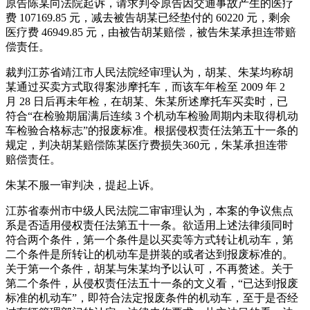
原告陈某向法院起诉，请求判令原告因交通事故产生的医疗
费 107169.85 元，减去被告胡某已经垫付的 60220 元，剩余
医疗费 46949.85 元，由被告胡某赔偿，被告朱某承担连带赔
偿责任。
裁判江苏省靖江市人民法院经审理认为，胡某、朱某均称胡
某通过买卖方式取得案涉摩托车，而该车年检至 2009 年 2
月 28 日后再未年检，在胡某、朱某所述摩托车买卖时，已
符合“在检验期届满后连续 3 个机动车检验周期内未取得机动
车检验合格标志”的报废标准。根据侵权责任法第五十一条的
规定，判决胡某赔偿陈某医疗费损失360元，朱某承担连带
赔偿责任。
朱某不服一审判决，提起上诉。
江苏省泰州市中级人民法院二审审理认为，本案的争议焦点
系是否适用侵权责任法第五十一条。欲适用上述法律须同时
符合两个条件，第一个条件是以买卖等方式转让机动车，第
二个条件是所转让的机动车是拼装的或者达到报废标准的。
关于第一个条件，胡某与朱某均予以认可，不再赘述。关于
第二个条件，从侵权责任法五十一条的文义看，“已达到报废
标准的机动车”，即符合法定报废条件的机动车，至于是否经