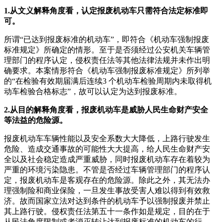
1.从文义解释角度看，认定报废机动车只需符合法定标准即
可。
所谓“已达到报废标准的机动车”，即符合《机动车强制报废
标准规定》所确定的情形。至于是否须经过公安机关车辆管
理部门的程序认定，侵权责任法等其他法律法规并未作出明
确要求。本案情形符合《机动车强制报废标准规定》所列举
的“在检验有效期届满后连续3 个机动车检验周期内未取得机
动车检验合格标志”，故可以认定为达到报废标准。
2.从目的解释角度看，报废机动车是威胁人民生命财产安全
等法益的危险源。
报废机动车车辆性能以及安全系数大大降低，上路行驶发生
危险、造成交通事故的可能性大大提高，给人民生命财产安
全以及社会稳定造成严重威胁，同时报废机动车存在着较为
严重的环境污染隐患。不管是否经过车辆管理部门的程序认
定，报废机动车是客观存在的危险源。除此之外，其无法办
理强制险和商业保险，一旦发生事故受害人难以得到有效救
济。故而国家立法对达到条件的机动车予以强制报废并禁止
其上路行驶。侵权责任法第五十一条作如是规定，目的在于
从民法角度限制或者消灭转让达到报废标准的机动车的行