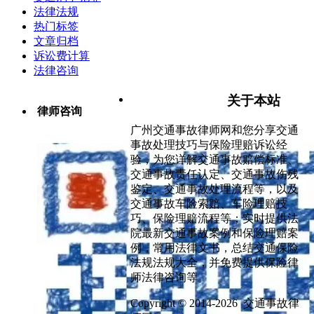
法律法规
热门标签
文章归档
诉讼费计算
法律咨询
关于本站
律师咨询
广州交通事故律师网和您分享交通
事故处理技巧与保险理赔诉讼经
验，为您详解交通事故赔偿标准、
交通事故责任认定、交通事故伤残
鉴定、交通事故处理流程等，以及
交通事故车险索赔、车险理赔技
巧、保险理赔流程等；实时提供法
院最新交通事故案例和保险理赔案
例，常用法律文书，总结交通保险
法规法规大全，并免费提供保险律
师法律咨询等。
Copyright © 2014-2026 交通事故律