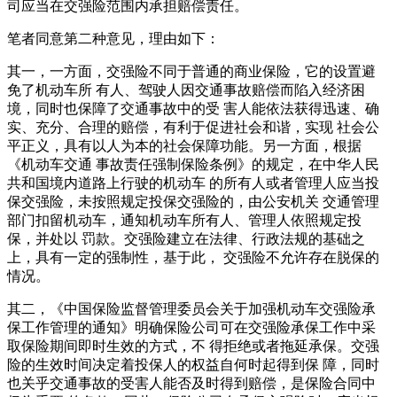
司应当在交强险范围内承担赔偿责任。
笔者同意第二种意见，理由如下：
其一，一方面，交强险不同于普通的商业保险，它的设置避
免了机动车所 有人、驾驶人因交通事故赔偿而陷入经济困
境，同时也保障了交通事故中的受 害人能依法获得迅速、确
实、充分、合理的赔偿，有利于促进社会和谐，实现 社会公
平正义，具有以人为本的社会保障功能。另一方面，根据
《机动车交通 事故责任强制保险条例》的规定，在中华人民
共和国境内道路上行驶的机动车 的所有人或者管理人应当投
保交强险，未按照规定投保交强险的，由公安机关 交通管理
部门扣留机动车，通知机动车所有人、管理人依照规定投
保，并处以 罚款。交强险建立在法律、行政法规的基础之
上，具有一定的强制性，基于此， 交强险不允许存在脱保的
情况。
其二，《中国保险监督管理委员会关于加强机动车交强险承
保工作管理的通知》明确保险公司可在交强险承保工作中采
取保险期间即时生效的方式，不 得拒绝或者拖延承保。交强
险的生效时间决定着投保人的权益自何时起得到保 障，同时
也关乎交通事故的受害人能否及时得到赔偿，是保险合同中