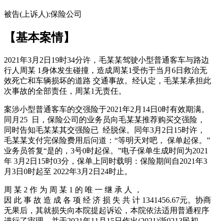
被告(上诉人):保险公司
【基本案情】
2021年3月2日19时34分许，毛某某驾驶小型普通客车与路边
行人周某 1身体发生碰撞，造成周某1受伤于当月6日救治无
效死亡和车辆损坏的道路 交通事故。经认定，毛某某承担此
次事故的全部责任，周某1无责任。
案涉小型普通客车的交强险于2021年2月14日0时有效期满。
同月25 日，保险公司的业务员向毛某某推荐购买交强险，
同时告知毛某某其交强险已 经脱保。同年3月2日15时许，
毛某某支付完保险费用后问道：“等明天对吧， 保单起保。”
业务员答复“是的，3号0时起保。”电子保单生成时间为2021
年 3月2日15时03分，保单上同时载明：保险期间自2021年3
月3日0时起至 2022年3月2日24时止。
周 某 2 作 为 周 某 1 的 唯 一 继 承 人 ，
因 此 事 故 造 成 各 项 经 济 损 失 共 计 1341456.67元。协商
无果后，其就损失向本院提起诉讼，本院依法适用普通程序
进行了审理，并于2021年11月15日作出(2021)浙0213民初