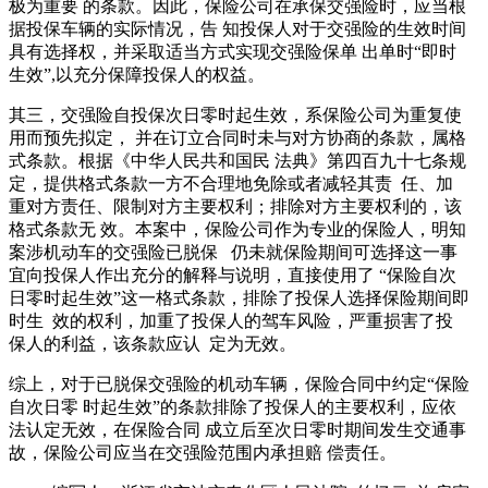
极为重要 的条款。因此，保险公司在承保交强险时，应当根
据投保车辆的实际情况，告 知投保人对于交强险的生效时间
具有选择权，并采取适当方式实现交强险保单 出单时“即时
生效”,以充分保障投保人的权益。
其三，交强险自投保次日零时起生效，系保险公司为重复使
用而预先拟定， 并在订立合同时未与对方协商的条款，属格
式条款。根据《中华人民共和国民 法典》第四百九十七条规
定，提供格式条款一方不合理地免除或者减轻其责 任、加
重对方责任、限制对方主要权利；排除对方主要权利的，该
格式条款无 效。本案中，保险公司作为专业的保险人，明知
案涉机动车的交强险已脱保 仍未就保险期间可选择这一事
宜向投保人作出充分的解释与说明，直接使用了 “保险自次
日零时起生效”这一格式条款，排除了投保人选择保险期间即
时生 效的权利，加重了投保人的驾车风险，严重损害了投
保人的利益，该条款应认 定为无效。
综上，对于已脱保交强险的机动车辆，保险合同中约定“保险
自次日零 时起生效”的条款排除了投保人的主要权利，应依
法认定无效，在保险合同 成立后至次日零时期间发生交通事
故，保险公司应当在交强险范围内承担赔 偿责任。