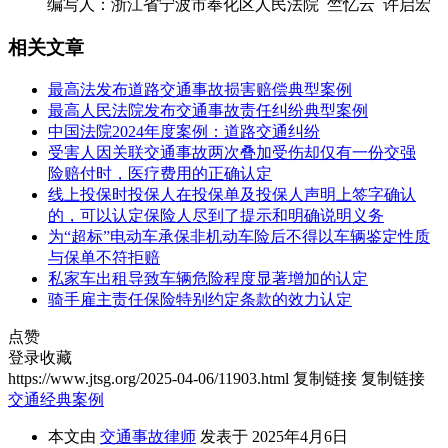
编写人：浙江省宁波市奉化区人民法院 竺忆云 许启宏
相关文章
最高法发布道路交通事故损害赔偿典型案例
最高人民法院发布交通事故责任纠纷典型案例
中国法院2024年度案例：道路交通纠纷
受害人因关联交通事故两次叠加受伤却仅有一份交强
险赔付时，医疗费用的正确认定
线上投保时投保人在投保单及投保人声明上签字确认
的，可以认定保险人尽到了提示和明确说明义务
为“超标”电动车承保非机动车险后不得以车辆鉴定性质
与保单不符拒赔
私家车出租导致车辆危险程度显著增加的认定
骑手雇主责任保险特别约定条款的效力认定
点赞
登录收藏
https://www.jtsg.org/2025-04-06/11903.html
复制链接
复制链接
交通经典案例
本文由
交通事故律师
发表于 2025年4月6日