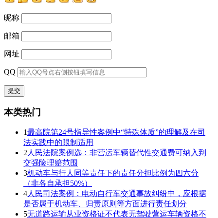
昵称
邮箱
网址
QQ
本类热门
1
最高院第24号指导性案例中“特殊体质”的理解及在司
法实践中的限制适用
2
人民法院案例选：非营运车辆替代性交通费可纳入到
交强险理赔范围
3
机动车与行人同等责任下的责任分担比例为四六分
（非各自承担50%）
4
人民司法案例：电动自行车交通事故纠纷中，应根据
是否属于机动车、归责原则等方面进行责任划分
5
无道路运输从业资格证不代表无驾驶营运车辆资格不