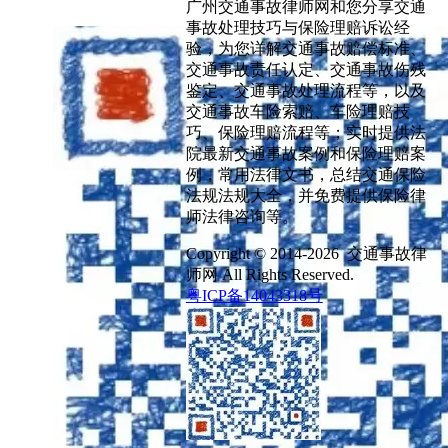
广州交通事故律师网和您分享交通
事故处理技巧与保险理赔诉讼经
验，为您详解交通事故赔偿标准、
交通事故责任认定、交通事故伤残
鉴定、交通事故处理流程等，以及
交通事故车险索赔、车险理赔技
巧、保险理赔流程等；实时提供法
院最新交通事故案例和保险理赔案
例，常用法律文书，总结交通保险
法规法规大全，并免费提供保险律
师法律咨询等。
Copyright © 2014-2026 交通事故律
师网 All Rights Reserved.
粤ICP备14043318号