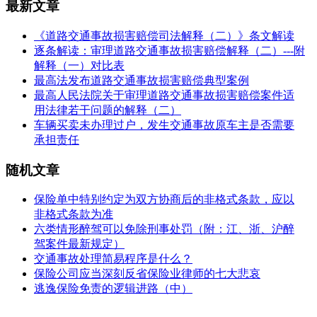
最新文章
《道路交通事故损害赔偿司法解释（二）》条文解读
逐条解读：审理道路交通事故损害赔偿解释（二）---附
解释（一）对比表
最高法发布道路交通事故损害赔偿典型案例
最高人民法院关于审理道路交通事故损害赔偿案件适
用法律若干问题的解释（二）
车辆买卖未办理过户，发生交通事故原车主是否需要
承担责任
随机文章
保险单中特别约定为双方协商后的非格式条款，应以
非格式条款为准
六类情形醉驾可以免除刑事处罚（附：江、浙、沪醉
驾案件最新规定）
交通事故处理简易程序是什么？
保险公司应当深刻反省保险业律师的七大悲哀
逃逸保险免责的逻辑进路（中）