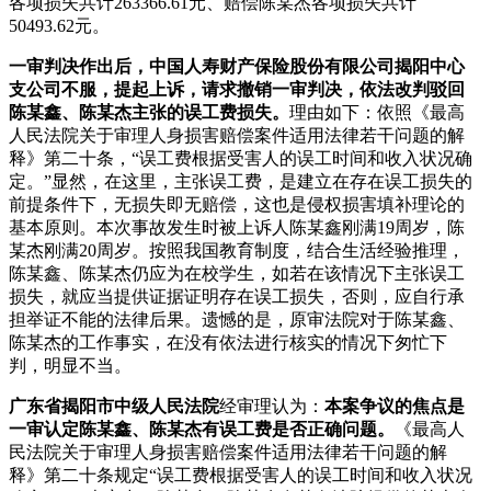
各项损失共计263366.61元、赔偿陈某杰各项损失共计
50493.62元。
一审判决作出后，中国人寿财产保险股份有限公司揭阳中心
支公司不服，提起上诉，请求撤销一审判决，依法改判驳回
陈某鑫、陈某杰主张的误工费损失。
理由如下：依照《最高
人民法院关于审理人身损害赔偿案件适用法律若干问题的解
释》第二十条，“误工费根据受害人的误工时间和收入状况确
定。”显然，在这里，主张误工费，是建立在存在误工损失的
前提条件下，无损失即无赔偿，这也是侵权损害填补理论的
基本原则。本次事故发生时被上诉人陈某鑫刚满19周岁，陈
某杰刚满20周岁。按照我国教育制度，结合生活经验推理，
陈某鑫、陈某杰仍应为在校学生，如若在该情况下主张误工
损失，就应当提供证据证明存在误工损失，否则，应自行承
担举证不能的法律后果。遗憾的是，原审法院对于陈某鑫、
陈某杰的工作事实，在没有依法进行核实的情况下匆忙下
判，明显不当。
广东省揭阳市中级人民法院
经审理认为：
本案争议的焦点是
一审认定陈某鑫、陈某杰有误工费是否正确问题。
《最高人
民法院关于审理人身损害赔偿案件适用法律若干问题的解
释》第二十条规定“误工费根据受害人的误工时间和收入状况