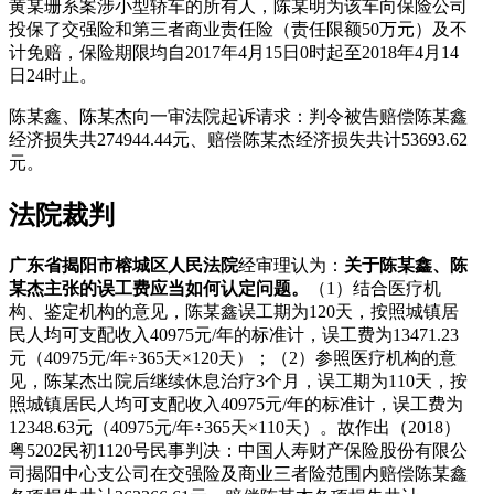
黄某珊系案涉小型轿车的所有人，陈某明为该车向保险公司
投保了交强险和第三者商业责任险（责任限额50万元）及不
计免赔，保险期限均自2017年4月15日0时起至2018年4月14
日24时止。
陈某鑫、陈某杰向一审法院起诉请求：判令被告赔偿陈某鑫
经济损失共274944.44元、赔偿陈某杰经济损失共计53693.62
元。
法院裁判
广东省揭阳市榕城区人民法院
经审理认为：
关于陈某鑫、陈
某杰主张的误工费应当如何认定问题。
（1）结合医疗机
构、鉴定机构的意见，陈某鑫误工期为120天，按照城镇居
民人均可支配收入40975元/年的标准计，误工费为13471.23
元（40975元/年÷365天×120天）；（2）参照医疗机构的意
见，陈某杰出院后继续休息治疗3个月，误工期为110天，按
照城镇居民人均可支配收入40975元/年的标准计，误工费为
12348.63元（40975元/年÷365天×110天）。故作出（2018）
粤5202民初1120号民事判决：中国人寿财产保险股份有限公
司揭阳中心支公司在交强险及商业三者险范围内赔偿陈某鑫