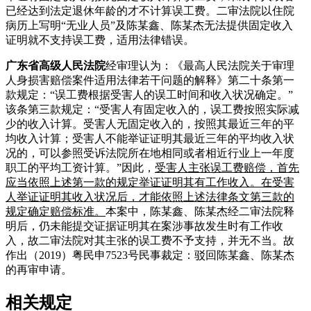
已经达到法定退休年龄的才不计算误工费。二审法院以住院
病历上写明“无业人员”及陈某鑫、陈某杰无法提供固定收入
证明就不支持误工费，适用法律错误。
广东省高级人民法院
经审理认为：《最高人民法院关于审理
人身损害赔偿案件适用法律若干问题的解释》第二十条第一
款规定：“误工费根据受害人的误工时间和收入状况确定。”
该条第三款规定：“受害人有固定收入的，误工费按照实际减
少的收入计算。受害人无固定收入的，按照其最近三年的平
均收入计算；受害人不能举证证明其最近三年的平均收入状
况的，可以参照受诉法院所在地相同或者相近行业上一年度
职工的平均工资计算。”因此，
受害人主张误工费赔偿，首先
应当依照上述第一款的规定举证证明其有工作收入。在受害
人举证证明其收入状况后，才能依照上述法律条文第三款的
规定确定赔偿标准。
本案中，陈某鑫、陈某杰经二审法院释
明后，仍未能提交证据证明其在案涉事故发生时有工作收
入，故二审法院对其主张的误工费不予支持，并无不当。故
作出（2019）粤民申7523号民事裁定：驳回陈某鑫、陈某杰
的再审申请。
相关规定