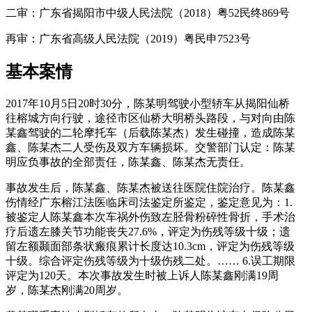
二审：广东省揭阳市中级人民法院（2018）粤52民终869号
再审：广东省高级人民法院（2019）粤民申7523号
基本案情
2017年10月5日20时30分，陈某明驾驶小型轿车从揭阳仙桥
往榕城方向行驶，途径市区仙桥大明桥头路段，与对向由陈
某鑫驾驶的二轮摩托车（后载陈某杰）发生碰撞，造成陈某
鑫、陈某杰二人受伤及双方车辆损坏。交警部门认定：陈某
明应负事故的全部责任，陈某鑫、陈某杰无责任。
事故发生后，陈某鑫、陈某杰被送往医院住院治疗。陈某鑫
伤情经广东榕江法医临床司法鉴定所鉴定，鉴定意见为：1.
被鉴定人陈某鑫本次车祸外伤致左胫骨粉碎性骨折，手术治
疗后遗左膝关节功能丧失27.6%，评定为伤残等级十级；遗
留左额颞面部条状瘢痕累计长度达10.3cm，评定为伤残等级
十级。综合评定伤残等级为十级伤残二处。…… 6.误工期限
评定为120天。本次事故发生时被上诉人陈某鑫刚满19周
岁，陈某杰刚满20周岁。