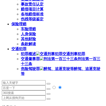
事故责任认定
赔偿项目计算
各地赔偿标准
伤残等级鉴定
保险理赔
车险理赔
人身保险
其他财险
条款解读
交通犯罪
犯罪概述
交通刑事犯罪
交通肇事罪
刑法第一百三
十三条
危险驾驶罪
醉驾、追逐竞驶
等