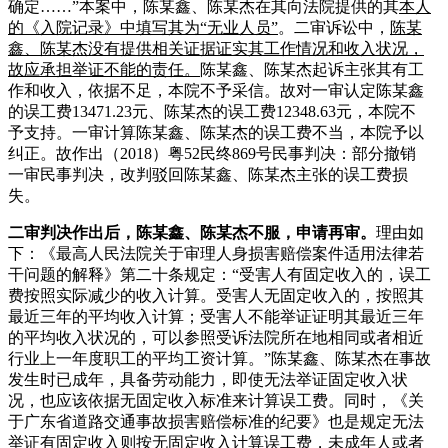
确定……”本案中，陈某鑫、陈某杰在其向法院提供的其
本人
的《入院记录》中填写其为“无业人员”
。二审诉讼中，
陈某
鑫、陈某杰没有提供相关证据证实其工作情况和收入状况，
故应承担举证不能的责任。
陈某鑫、陈某杰起诉主张其有工
作和收入，依据不足，本院不予采信。故对一审认定陈某鑫
的误工费13471.23元、陈某杰的误工费12348.63元，本院不
予支持。一审计算陈某鑫、陈某杰的误工费不当，本院予以
纠正。故作出（2018）粤52民终869号民事判决：部分撤销
一审民事判决，改判驳回陈某鑫、陈某杰主张的误工费损
失。
二审判决作出后，陈某鑫、陈某杰不服，申请再审。
理由如
下：《最高人民法院关于审理人身损害赔偿案件适用法律若
干问题的解释》第二十条规定：“受害人有固定收入的，误工
费按照实际减少的收入计算。受害人无固定收入的，按照其
最近三年的平均收入计算；受害人不能举证证明其最近三年
的平均收入状况的，可以参照受诉法院所在地相同或者相近
行业上一年度职工的平均工资计算。”陈某鑫、陈某杰在事故
发生时已成年，具备劳动能力，即使无法举证固定收入状
况，也应该依据无固定收入标准来计算误工费。同时，《关
于广东省道路交通事故损害赔偿标准的纪要》也是规定无法
举证有固定收入则按无固定收入计算误工费，未成年人或者