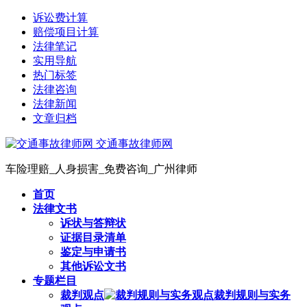
诉讼费计算
赔偿项目计算
法律笔记
实用导航
热门标签
法律咨询
法律新闻
文章归档
交通事故律师网
车险理赔_人身损害_免费咨询_广州律师
首页
法律文书
诉状与答辩状
证据目录清单
鉴定与申请书
其他诉讼文书
专题栏目
裁判观点
裁判规则与实务