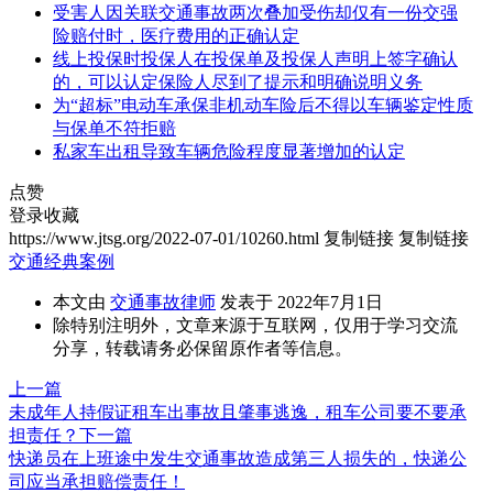
受害人因关联交通事故两次叠加受伤却仅有一份交强
险赔付时，医疗费用的正确认定
线上投保时投保人在投保单及投保人声明上签字确认
的，可以认定保险人尽到了提示和明确说明义务
为“超标”电动车承保非机动车险后不得以车辆鉴定性质
与保单不符拒赔
私家车出租导致车辆危险程度显著增加的认定
点赞
登录收藏
https://www.jtsg.org/2022-07-01/10260.html
复制链接
复制链接
交通经典案例
本文由
交通事故律师
发表于 2022年7月1日
除特别注明外，文章来源于互联网，仅用于学习交流
分享，转载请务必保留原作者等信息。
上一篇
未成年人持假证租车出事故且肇事逃逸，租车公司要不要承
担责任？
下一篇
快递员在上班途中发生交通事故造成第三人损失的，快递公
司应当承担赔偿责任！