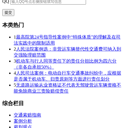
QQ
本类热门
1
最高院第24号指导性案例中“特殊体质”的理解及在司
法实践中的限制适用
2
人民法院案例选：非营运车辆替代性交通费可纳入到
交强险理赔范围
3
机动车与行人同等责任下的责任分担比例为四六分
（非各自承担50%）
4
人民司法案例：电动自行车交通事故纠纷中，应根据
是否属于机动车、归责原则等方面进行责任划分
5
无道路运输从业资格证不代表无驾驶营运车辆资格不
能免除商业三责险赔偿责任
综合栏目
交通索赔指南
案例分析
裁判观点