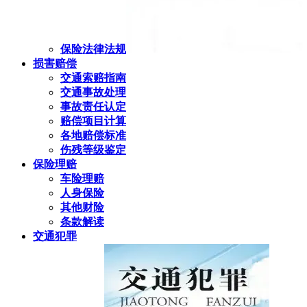
保险法律法规
损害赔偿
交通索赔指南
交通事故处理
事故责任认定
赔偿项目计算
各地赔偿标准
伤残等级鉴定
保险理赔
车险理赔
人身保险
其他财险
条款解读
交通犯罪