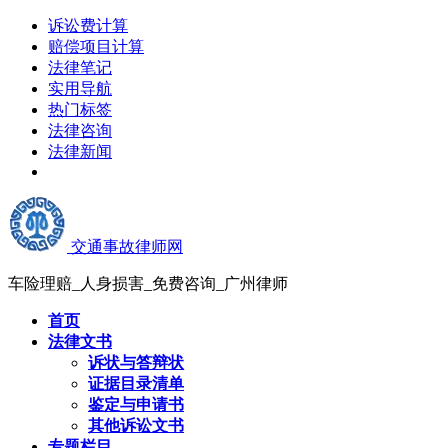
诉讼费计算
赔偿项目计算
法律笔记
实用导航
热门标签
法律咨询
法律新闻
交通事故律师网
车险理赔_人身损害_免费咨询_广州律师
首页
法律文书
诉状与答辩状
证据目录清单
鉴定与申请书
其他诉讼文书
专题栏目