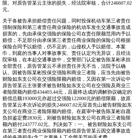
限。对原告管某云主张的损失，经法院审核，合计246607.02
元。
关于各被告承担赔偿责任问题，同时投保机动车第三者责任
强制保险和第三者责任商业保险的机动车发生交通事故造成
损害的，先由承保交强险的保险公司在责任限额范用内予以
赔偿；不足部分由承保第三者责任商业保险的保险公司根据
保险合同予以赔偿，仍不足的，山侵权人予以赔偿。本案
巾，到庭的当事人对事故事实、责任认定均无异议，且经法
院审核，在本起交通事故中，交警部门认定被告陈某彬承担
全部责任，原告管某云不承担责任并无不当，法院予以确
认。因被告陈某彬投保交强险和商业三者险，应当先由被告
财险如东支公司在交强险限额内赔偿，又因在第一次诉讼中
原告管某云主张要求被告财险如东支公司在交强险及商业三
者险限额内赔偿434403.44元，且最终达成的调解协议确定的
赔偿总额193000元亦超过交强险122000元的赔偿限额，故原
告管某云本次诉讼的损失246607.02元应首先山被告财险如东
支公司在商业三者险限额内赔偿。在庭审中被告陈某彬自愿
负担鉴定费2830元，则被告财险如东支公司在商业三者险限
额内赔付243777.02元。判决如下：一、被告财险如东支公司
在第三者责任商业保险限额内赔偿原告管某云因交通事故造
成的各项损失(含二次更换人工全髋关节的手术费