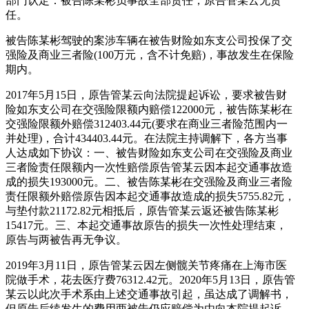
部门认定：被告陈某彬负事故全部责任，原告管某云无责
任。
被告陈某彬驾驶的案涉车辆在被告财险如东支公司投保了交
强险及商业三者险(100万元，含不计免赔)，事故发生在保险
期内。
2017年5月15日，原告管某云向法院提起诉讼，要求被告财
险如东支公司在交强险限额内赔偿122000元，被告陈某彬在
交强险限额外赔偿312403.44元(要求在商业三者险范围内一
并处理)，合计434403.44元。在法院主持调解下，各方当事
人达成如下协议：一、被告财险如东支公司在交强险及商业
三者险责任限额内一次性赔偿原告管某云因本起交通事故造
成的损失193000元。二、被告陈某彬在交强险及商业三者险
责任限额外赔偿原告因本起交通事故造成的损失5755.82元，
与垫付款21172.82元相抵后，原告管某云返还被告陈某彬
15417元。三、本起交通事故原告的损失一次性处理结束，
原告与两被告再无争议。
2019年3月11日，原告管某云因左侧髋关节疼痛在上海市医
院做手术，花去医疗费76312.42元。2020年5月13日，原告管
某云以此次手术系由上述交通事故引起，虽达成了调解书，
但原告后续发生的费用两被告仍应赔偿为由向本院提起诉