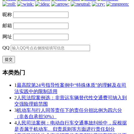
昵称
邮箱
网址
QQ
本类热门
1
最高院第24号指导性案例中“特殊体质”的理解及在司
法实践中的限制适用
2
人民法院案例选：非营运车辆替代性交通费可纳入到
交强险理赔范围
3
机动车与行人同等责任下的责任分担比例为四六分
（非各自承担50%）
4
人民司法案例：电动自行车交通事故纠纷中，应根据
是否属于机动车、归责原则等方面进行责任划分