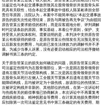
给原告管某云造成了很大损失。原告管某云的后期治疗经司
法鉴定也与本起交通事故所致其左股骨颈骨折并发股骨头坏
死具有关联性，结合本起交通事故中侵权人陈某彬承担全部
责任等原因，法院认为，本案中不能简单地以“本起交通事故
原告的损失次性处理结束，原告与两被告再无争议”为由驳回
原告管某云要求赔偿的权利，而是应客观地分析、评判调解
时约定该条款的原因、事实基础，本着公平原则，保护、支
持受害人的实体权利。需要说明的是，本判决中支持原告管
某云有权获得的赔偿，是原告管某云伤情发生无法预见变化
以后新发生的费用，与此前已发生法律效力的调解书并不矛
盾。为减少当事人诉累，没有必要启动相应的司法程序撤销
调解书第三条的约定。
关于原告管某云的损失如何确定的问题，因原告管某云两次
司法鉴定伤情均为左股骨颈部位，第一次是因左股骨颈骨折
遗有左髋关节活动受限构残，第二次是因左股骨颈骨折并发
左股骨头坏死行左侧人工全髋关节置换术后遗有左髋关节功
能障碍构残，且均被评定为十级伤残，故该部位的伤情第二
次被评定构残并非新的、其他部位的伤残，在第一次诉讼时
与伤残有关的赔偿事项已协商解决，本次诉讼中不再重复考
虑残疾赔偿金、精神抚慰金等费用，在计算其他损失费用时
应扣除第一次司法鉴定意见书中第三条确定的有关费用、期