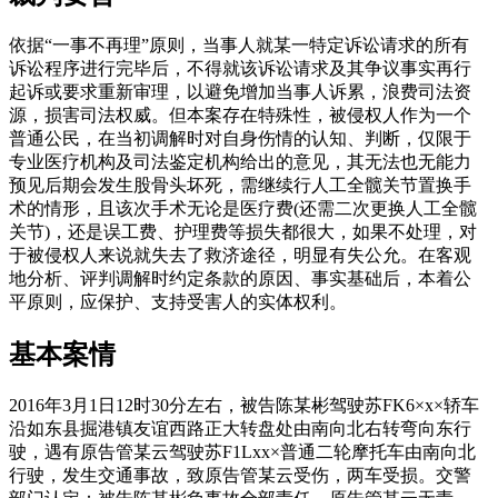
依据“一事不再理”原则，当事人就某一特定诉讼请求的所有
诉讼程序进行完毕后，不得就该诉讼请求及其争议事实再行
起诉或要求重新审理，以避免增加当事人诉累，浪费司法资
源，损害司法权威。但本案存在特殊性，被侵权人作为一个
普通公民，在当初调解时对自身伤情的认知、判断，仅限于
专业医疗机构及司法鉴定机构给出的意见，其无法也无能力
预见后期会发生股骨头坏死，需继续行人工全髋关节置换手
术的情形，且该次手术无论是医疗费(还需二次更换人工全髋
关节)，还是误工费、护理费等损失都很大，如果不处理，对
于被侵权人来说就失去了救济途径，明显有失公允。在客观
地分析、评判调解时约定条款的原因、事实基础后，本着公
平原则，应保护、支持受害人的实体权利。
基本案情
2016年3月1日12时30分左右，被告陈某彬驾驶苏FK6×x×轿车
沿如东县掘港镇友谊西路正大转盘处由南向北右转弯向东行
驶，遇有原告管某云驾驶苏F1Lxx×普通二轮摩托车由南向北
行驶，发生交通事故，致原告管某云受伤，两车受损。交警