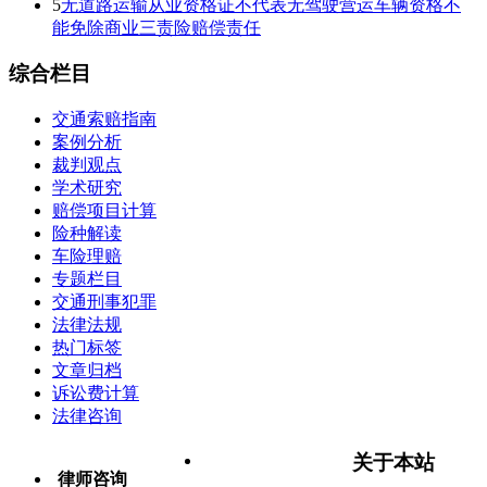
5
无道路运输从业资格证不代表无驾驶营运车辆资格不
能免除商业三责险赔偿责任
综合栏目
交通索赔指南
案例分析
裁判观点
学术研究
赔偿项目计算
险种解读
车险理赔
专题栏目
交通刑事犯罪
法律法规
热门标签
文章归档
诉讼费计算
法律咨询
关于本站
律师咨询