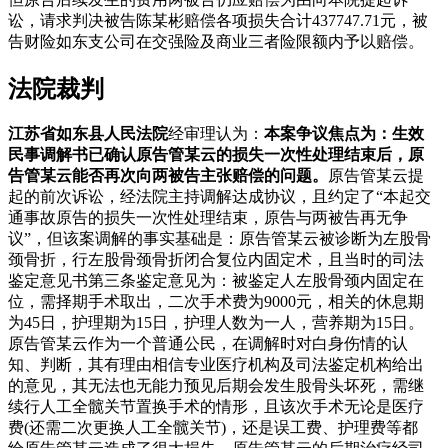
讼，请求判决被告陈某彬赔偿各项损失合计437747.71元，被
告财险如东支公司在交强险及商业三者险限额内予以赔偿。
法院裁判
江苏省如东县人民法院
经审理认为：
本案争议焦点为：生效
民事调解书已确认原告管某云的损失一次性处理结束后，原
告管某云能否再次向两被告主张赔偿的问题。
原告管某云提
起的前次诉讼，经法院主持调解达成协议，且约定了“本起交
通事故原告的损失一次性处理结束，原告与两被告再无争
议”，但该案调解的事实基础是：原告管某云被诊断为左股骨
颈骨折，行左股骨颈骨折闭合复位内固定术，且当时的司法
鉴定意见书第三条鉴定意见为：被鉴定人左股骨颈内固定在
位，需择期手术取出，二次手术费为9000元，相关的休息期
为45日，护理期为15日，护理人数为一人，营养期为15日。
原告管某云作为一个普通公民，在调解时对白身伤情的认
知、判断，其有理由相信专业医疗机构及司法鉴定机构给出
的意见，其无法也无能力预见后期会发生股骨头坏死，需继
续行人工全髋关节置换手术的情形，且该次手术无论是医疗
费(还需二次更换人工全髋关节)，还是误工费、护理费等都