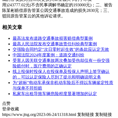
用)243777.02元(不含民事调解书确定的193000元)；二、被告
陈某彬赔偿原告管某公因交通事故造成的损失2830元；三、
驳回原告管某云的其他诉讼请求。
相关文章
最高法发布道路交通事故损害赔偿典型案例
最高人民法院发布交通事故责任纠纷典型案例
交强险合同约定“次日零时起生效”的条款应认定无效
中国法院2024年度案例：道路交通纠纷
受害人因关联交通事故两次叠加受伤却仅有一份交强
险赔付时，医疗费用的正确认定
线上投保时投保人在投保单及投保人声明上签字确认
的，可以认定保险人尽到了提示和明确说明义务
为“超标”电动车承保非机动车险后不得以车辆鉴定性质
与保单不符拒赔
私家车出租导致车辆危险程度显著增加的认定
点赞
登录收藏
https://www.jtsg.org/2023-06-24/11318.html
复制链接
复制链接