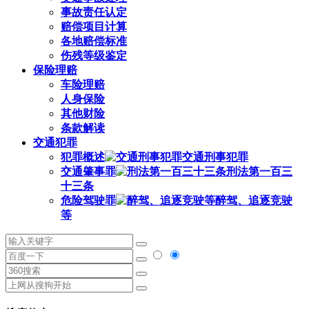
事故责任认定
赔偿项目计算
各地赔偿标准
伤残等级鉴定
保险理赔
车险理赔
人身保险
其他财险
条款解读
交通犯罪
犯罪概述
交通刑事犯罪
交通肇事罪
刑法第一百三
十三条
危险驾驶罪
醉驾、追逐竞驶
等