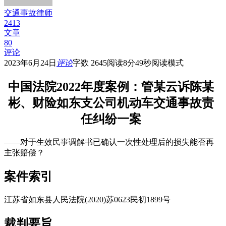
交通事故律师
2413
文章
80
评论
2023年6月24日
评论
字数 2645
阅读8分49秒
阅读模式
中国法院2022年度案例：管某云诉陈某
彬、财险如东支公司机动车交通事故责
任纠纷一案
——对于生效民事调解书已确认一次性处理后的损失能否再
主张赔偿？
案件索引
江苏省如东县人民法院(2020)苏0623民初1899号
裁判要旨