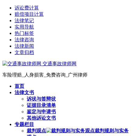
诉讼费计算
赔偿项目计算
法律笔记
实用导航
热门标签
法律咨询
法律新闻
文章归档
交通事故律师网
车险理赔_人身损害_免费咨询_广州律师
首页
法律文书
诉状与答辩状
证据目录清单
鉴定与申请书
其他诉讼文书
专题栏目
裁判观点
裁判规则与实务