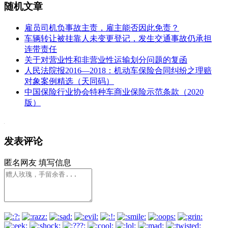
随机文章
雇员司机负事故主责，雇主能否因此免责？
车辆转让被挂靠人未变更登记，发生交通事故仍承担
连带责任
关于对营业性和非营业性运输划分问题的复函
人民法院报2016—2018：机动车保险合同纠纷之理赔
对象案例精选（天同码）
中国保险行业协会特种车商业保险示范条款（2020
版）
发表评论
匿名网友
填写信息