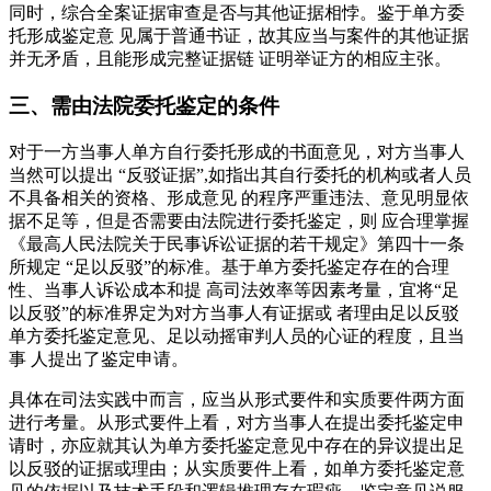
同时，综合全案证据审查是否与其他证据相悖。鉴于单方委
托形成鉴定意 见属于普通书证，故其应当与案件的其他证据
并无矛盾，且能形成完整证据链 证明举证方的相应主张。
三、需由法院委托鉴定的条件
对于一方当事人单方自行委托形成的书面意见，对方当事人
当然可以提出 “反驳证据”,如指出其自行委托的机构或者人员
不具备相关的资格、形成意见 的程序严重违法、意见明显依
据不足等，但是否需要由法院进行委托鉴定，则 应合理掌握
《最高人民法院关于民事诉讼证据的若干规定》第四十一条
所规定 “足以反驳”的标准。基于单方委托鉴定存在的合理
性、当事人诉讼成本和提 高司法效率等因素考量，宜将“足
以反驳”的标准界定为对方当事人有证据或 者理由足以反驳
单方委托鉴定意见、足以动摇审判人员的心证的程度，且当
事 人提出了鉴定申请。
具体在司法实践中而言，应当从形式要件和实质要件两方面
进行考量。从形式要件上看，对方当事人在提出委托鉴定申
请时，亦应就其认为单方委托鉴定意见中存在的异议提出足
以反驳的证据或理由；从实质要件上看，如单方委托鉴定意