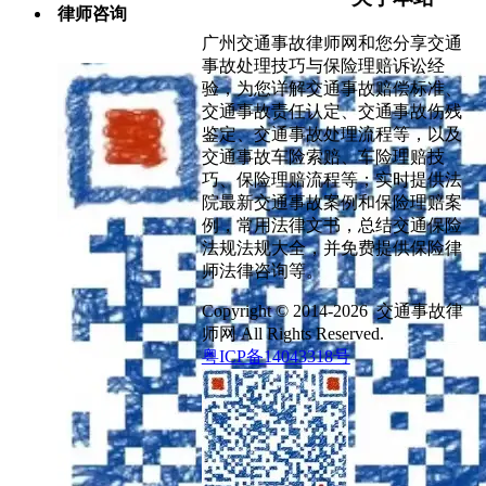
律师咨询
广州交通事故律师网和您分享交通
事故处理技巧与保险理赔诉讼经
验，为您详解交通事故赔偿标准、
交通事故责任认定、交通事故伤残
鉴定、交通事故处理流程等，以及
交通事故车险索赔、车险理赔技
巧、保险理赔流程等；实时提供法
院最新交通事故案例和保险理赔案
例，常用法律文书，总结交通保险
法规法规大全，并免费提供保险律
师法律咨询等。
Copyright © 2014-2026 交通事故律
师网 All Rights Reserved.
粤ICP备14043318号