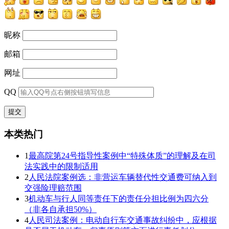
昵称
邮箱
网址
QQ
本类热门
1
最高院第24号指导性案例中“特殊体质”的理解及在司
法实践中的限制适用
2
人民法院案例选：非营运车辆替代性交通费可纳入到
交强险理赔范围
3
机动车与行人同等责任下的责任分担比例为四六分
（非各自承担50%）
4
人民司法案例：电动自行车交通事故纠纷中，应根据