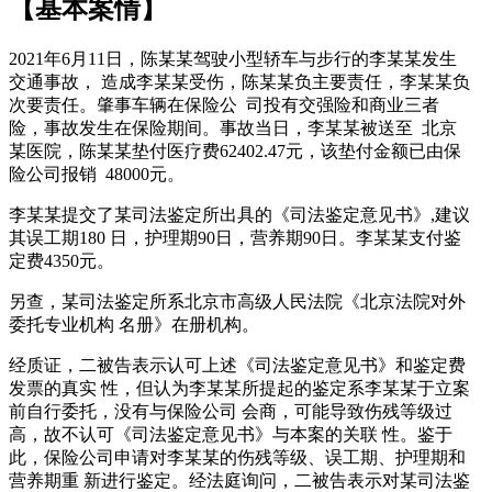
【基本案情】
2021年6月11日，陈某某驾驶小型轿车与步行的李某某发生
交通事故， 造成李某某受伤，陈某某负主要责任，李某某负
次要责任。肇事车辆在保险公 司投有交强险和商业三者
险，事故发生在保险期间。事故当日，李某某被送至 北京
某医院，陈某某垫付医疗费62402.47元，该垫付金额已由保
险公司报销 48000元。
李某某提交了某司法鉴定所出具的《司法鉴定意见书》,建议
其误工期180 日，护理期90日，营养期90日。李某某支付鉴
定费4350元。
另查，某司法鉴定所系北京市高级人民法院《北京法院对外
委托专业机构 名册》在册机构。
经质证，二被告表示认可上述《司法鉴定意见书》和鉴定费
发票的真实 性，但认为李某某所提起的鉴定系李某某于立案
前自行委托，没有与保险公司 会商，可能导致伤残等级过
高，故不认可《司法鉴定意见书》与本案的关联 性。鉴于
此，保险公司申请对李某某的伤残等级、误工期、护理期和
营养期重 新进行鉴定。经法庭询问，二被告表示对某司法鉴