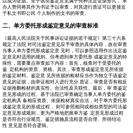
以成为证据。至于该类鉴定意见属于何种法定证据形式， 承
办人赞同将其作为书证予以审查，对其进行质证可以更接近
于私文书即公民 个人制作的文书的审查。
二、单方委托形成鉴定意见的审查标准
《最高人民法院关于民事诉讼证据的若干规定》第三十六条
规定了法院 对司法鉴定意见应予审查的具体内容，故在审查
当事人单方委托形成鉴定意 见时，可以参照适用作出法定鉴
定意见时适用的规则。但考虑到单方委托形 成鉴定意见的特
殊性，需要重点审查如下内容：首先，核查对于受委托的
鉴 定机构的资质、资格。其次，审查形成鉴定意见所依据
的鉴定材料。鉴定意 见所依据的检材应当作为独立于该鉴定
意见的证据，由举证相对人进行充分 质证，审查是否有相反
证据推翻检材的真实性、合法性及关联性。最后，审 查鉴定
意见形成的过程。基于法院已审查确定当事人单方委托的鉴
定机构具 备相应资质、依据检材真实合法，对于单方委托形
成鉴定意见的形成过程， 则可参照相同或相似类型的司法鉴
定意见形成规则，更为严格地把握单方鉴 定意见形成过程
是否符合行业规范、鉴定措施及流程是否合理、所得结论
性 意见是否符合逻辑。