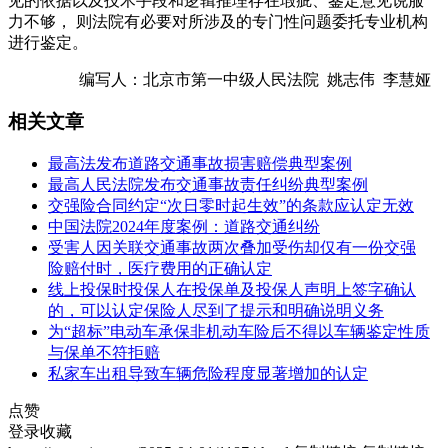
见的依据以及技术手段和逻辑推理存在瑕疵、鉴定意见说服
力不够， 则法院有必要对所涉及的专门性问题委托专业机构
进行鉴定。
编写人：北京市第一中级人民法院 姚志伟 李慧娅
相关文章
最高法发布道路交通事故损害赔偿典型案例
最高人民法院发布交通事故责任纠纷典型案例
交强险合同约定“次日零时起生效”的条款应认定无效
中国法院2024年度案例：道路交通纠纷
受害人因关联交通事故两次叠加受伤却仅有一份交强
险赔付时，医疗费用的正确认定
线上投保时投保人在投保单及投保人声明上签字确认
的，可以认定保险人尽到了提示和明确说明义务
为“超标”电动车承保非机动车险后不得以车辆鉴定性质
与保单不符拒赔
私家车出租导致车辆危险程度显著增加的认定
点赞
登录收藏