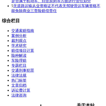
是否属于机动车、归责原则等方面进行责任划分
5
无道路运输从业资格证不代表无驾驶营运车辆资格不
能免除商业三责险赔偿责任
综合栏目
交通索赔指南
案例分析
裁判观点
学术研究
赔偿项目计算
险种解读
车险理赔
专题栏目
交通刑事犯罪
法律法规
热门标签
文章归档
诉讼费计算
法律咨询
关于本站