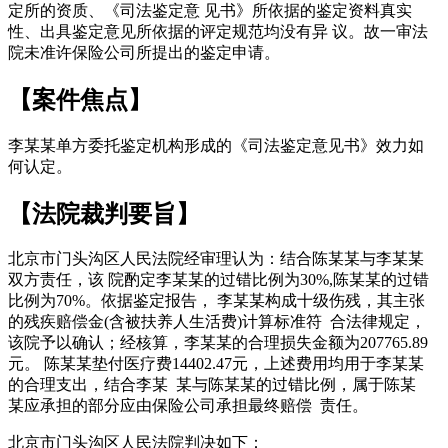
定所的资质、《司法鉴定意 见书》所依据的鉴定资料真实
性、出具鉴定意见所依据的评定规范均没有异 议。故一审法
院未准许保险公司所提出的鉴定申请。
【案件焦点】
李某某单方委托鉴定机构形成的《司法鉴定意见书》效力如
何认定。
【法院裁判要旨】
北京市门头沟区人民法院经审理认为：结合陈某某与李某某
双方责任，该 院酌定李某某的过错比例为30%,陈某某的过错
比例为70%。依据鉴定报告， 李某某构成十级伤残，其主张
的残疾赔偿金(含被扶养人生活费)计算标准符 合法律规定，
该院予以确认；经核算，李某某的合理损失金额为207765.89
元。 陈某某垫付医疗费14402.47元，上述费用均用于李某某
的合理支出，结合李某 某与陈某某的过错比例，属于陈某
某应承担的部分应由保险公司承担最终赔偿 责任。
北京市门头沟区人民法院判决如下：