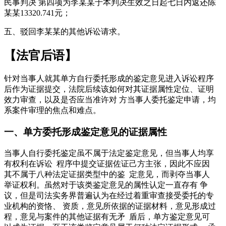
民事判决 第四项为李某某于本判决生效之日起七日内返还陈
某某13320.741元；
五、驳回李某某的其他诉讼请求。
【法官后语】
针对当事人就其单方自行委托形成的鉴定意见进入诉讼程序
后作为证据提交，法院后续该如何对其证据属性定位、证明
效力审查，以及是否应当准许对 方当事人委托鉴定申请，均
系案件审理的焦点和难点。
一、单方委托形成鉴定意见的证据属性
当事人自行委托鉴定虽不属于法定鉴定意见，但当事人均享
有权利在诉讼 程序中提交证据佐证己方主张，因此不应因
其不属于八种法定证据类型中的鉴 定意见，而剥夺当事人
举证权利。虽然对于该类鉴定意见的属性认定一直存有 争
议，但是司法实务界普遍认为在经过着重审查接受委托的专
业机构的资恪、 资质，意见所依据的证据材料，意见形成过
程，意见与案件的其他证据有无矛 盾后，单方鉴定意见可