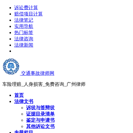
诉讼费计算
赔偿项目计算
法律笔记
实用导航
热门标签
法律咨询
法律新闻
交通事故律师网
车险理赔_人身损害_免费咨询_广州律师
首页
法律文书
诉状与答辩状
证据目录清单
鉴定与申请书
其他诉讼文书
专题栏目