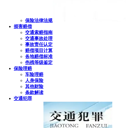
保险法律法规
损害赔偿
交通索赔指南
交通事故处理
事故责任认定
赔偿项目计算
各地赔偿标准
伤残等级鉴定
保险理赔
车险理赔
人身保险
其他财险
条款解读
交通犯罪