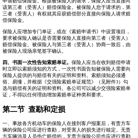
申请赔偿保险金。根据被保险人的请求，保险人应当直接向
该第三者（受害人）赔偿保险金。被保险人怠于请求的，第
三者（受害人）有权就其应获赔偿部分直接向保险人请求赔
偿保险金。
保险人应增加专门单证，或在《索赔申请书》中设置项目，
要求被保险人确认是否需要保险人直接向第三者（受害人）
赔偿保险金。被保险人与第三者（受害人）协商一致后，由
被保险人现场亲笔签字确认。
四、书面一次性告知索赔单证。
保险人应当在收到赔偿申请
时立即以索赔须知的方式，一次性书面告知被保险人需要向
保险人提供的与赔偿有关的证明和资料。索赔须知必须通
俗、易懂，并根据《交强险索赔单证规范》（见附件3）勾
选与赔偿有关的证明和资料。各公司可以减少交强险索赔单
证，不得以任何理由增加索赔单证种类和要求。
第二节 查勘和定损
一、事故各方机动车的保险人在接到客户报案后，有责方车
辆的保险公司应进行查勘，对受害人的损失进行核定。无责
方车辆涉及人员伤亡赔偿的，无责方保险公司也应进行查勘