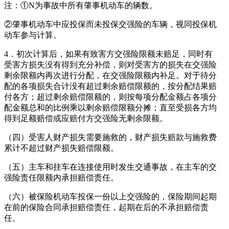
注：①N为事故中所有肇事机动车的辆数。
②肇事机动车中应投保而未投保交强险的车辆，视同投保机
动车参与计算。
4．初次计算后，如果有致害方交强险限额未赔足，同时有
受害方损失没有得到充分补偿，则对受害方的损失在交强险
剩余限额内再次进行分配，在交强险限额内补足。对于待分
配的各项损失合计没有超过剩余赔偿限额的，按分配结果赔
付各方；超过剩余赔偿限额的，则按每项分配金额占各项分
配金额总和的比例乘以剩余赔偿限额分摊；直至受损各方均
得到足额赔偿或应赔付方交强险无剩余限额。
（四）受害人财产损失需要施救的，财产损失赔款与施救费
累计不超过财产损失赔偿限额。
（五）主车和挂车在连接使用时发生交通事故，在主车的交
强险责任限额内承担赔偿责任。
（六）被保险机动车投保一份以上交强险的，保险期间起期
在前的保险合同承担赔偿责任，起期在后的不承担赔偿责
任。