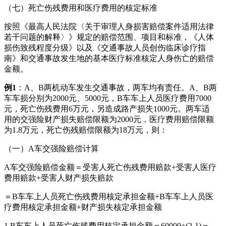
（七）死亡伤残费用和医疗费用的核定标准
按照《最高人民法院〈关于审理人身损害赔偿案件适用法律
若干问题的解释〉》规定的赔偿范围、项目和标准，《人体
损伤致残程度分级》以及《交通事故人员创伤临床诊疗指
南》和交通事故发生地的基本医疗标准核定人身伤亡的赔偿
金额。
例1
：A、B两机动车发生交通事故，两车均有责任。A、B两
车车损分别为2000元、5000元，B车车上人员医疗费用7000
元，死亡伤残费用6万元，另造成路产损失1000元。两车适
用的交强险财产损失赔偿限额为2000元，医疗费用赔偿限额
为1.8万元，死亡伤残赔偿限额为18万元，则：
（一）A车交强险赔偿计算
A车交强险赔偿金额＝受害人死亡伤残费用赔款+受害人医疗
费用赔款+受害人财产损失赔款
＝B车车上人员死亡伤残费用核定承担金额+B车车上人员医
疗费用核定承担金额+财产损失核定承担金额
1.B车车上人员死亡伤残费用核定承担金额＝60000÷(2-1)＝