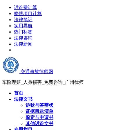
诉讼费计算
赔偿项目计算
法律笔记
实用导航
热门标签
法律咨询
法律新闻
交通事故律师网
车险理赔_人身损害_免费咨询_广州律师
首页
法律文书
诉状与答辩状
证据目录清单
鉴定与申请书
其他诉讼文书
专题栏目