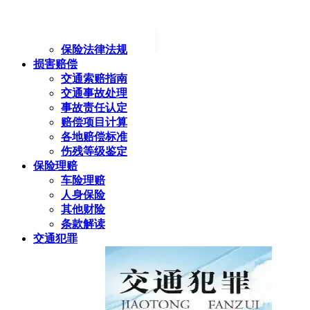
保险法律法规
损害赔偿
交通索赔指南
交通事故处理
事故责任认定
赔偿项目计算
各地赔偿标准
伤残等级鉴定
保险理赔
车险理赔
人身保险
其他财险
条款解读
交通犯罪