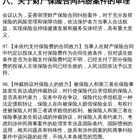
八、关于财产保险合同纠纷案件的审理
会议认为，妥善审理财产保险合同纠纷案件，对于充分发挥
保险的风险管理和保障功能，依法保护各方当事人合法权
益，实现保险业持续健康发展和服务实体经济，具有重大意
义。
97.【未依约支付保险费的合同效力】当事人在财产保险合同
中约定以投保人支付保险费作为合同生效条件，但对该生效
条件是否为全额支付保险费约定不明，已经支付了部分保险
费的投保人主张保险合同已经生效的，人民法院依法予以支
持。
98.【仲裁协议对保险人的效力】被保险人和第三者在保险事
故发生前达成的仲裁协议，对行使保险代位求偿权的保险人
是否具有约束力，实务中存在争议。保险代位求偿权是一种
法定债权转让，保险人在向被保险人赔偿保险金后，有权行
使被保险人对第三者请求赔偿的权利。被保险人和第三者在
保险事故发生前达成的仲裁协议，对保险人具有约束力。考
虑到涉外民商事案件的处理常常涉及国际条约、国际惯例的
适用，相关问题具有特殊性，故具有涉外因素的民商事纠纷
案件中该问题的处理，不纳入本条规范的范围。