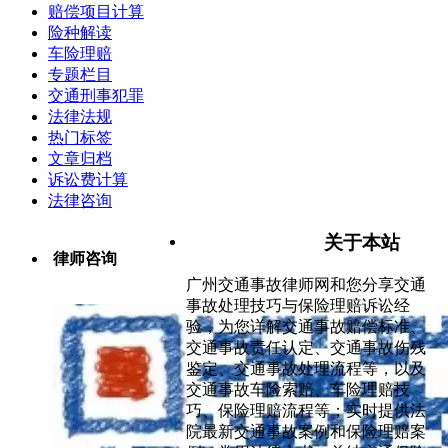
赔偿项目计算
险种解读
车险理赔
专题栏目
交通刑事犯罪
法律法规
热门标签
文章归档
诉讼费计算
法律咨询
关于本站
律师咨询
广州交通事故律师网和您分享交通
事故处理技巧与保险理赔诉讼经
验，为您详解交通事故赔偿标准、
交通事故责任认定、交通事故伤残
鉴定、交通事故处理流程等，以及
交通事故车险索赔、车险理赔技
巧、保险理赔流程等；实时提供法
院最新交通事故案例和保险理赔案