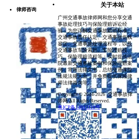
关于本站
律师咨询
广州交通事故律师网和您分享交通
事故处理技巧与保险理赔诉讼经
验，为您详解交通事故赔偿标准、
交通事故责任认定、交通事故伤残
鉴定、交通事故处理流程等，以及
交通事故车险索赔、车险理赔技
巧、保险理赔流程等；实时提供法
院最新交通事故案例和保险理赔案
例，常用法律文书，总结交通保险
法规法规大全，并免费提供保险律
师法律咨询等。
Copyright © 2014-2026 交通事故律
师网 All Rights Reserved.
粤ICP备14043318号