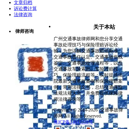
文章归档
诉讼费计算
法律咨询
关于本站
律师咨询
广州交通事故律师网和您分享交通
事故处理技巧与保险理赔诉讼经
验，为您详解交通事故赔偿标准、
交通事故责任认定、交通事故伤残
鉴定、交通事故处理流程等，以及
交通事故车险索赔、车险理赔技
巧、保险理赔流程等；实时提供法
院最新交通事故案例和保险理赔案
例，常用法律文书，总结交通保险
法规法规大全，并免费提供保险律
师法律咨询等。
Copyright © 2014-2026 交通事故律
师网 All Rights Reserved.
粤ICP备14043318号