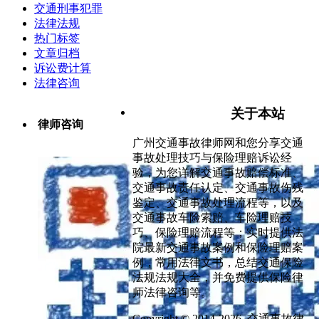
交通刑事犯罪
法律法规
热门标签
文章归档
诉讼费计算
法律咨询
关于本站
律师咨询
广州交通事故律师网和您分享交通
事故处理技巧与保险理赔诉讼经
验，为您详解交通事故赔偿标准、
交通事故责任认定、交通事故伤残
鉴定、交通事故处理流程等，以及
交通事故车险索赔、车险理赔技
巧、保险理赔流程等；实时提供法
院最新交通事故案例和保险理赔案
例，常用法律文书，总结交通保险
法规法规大全，并免费提供保险律
师法律咨询等。
Copyright © 2014-2026 交通事故律