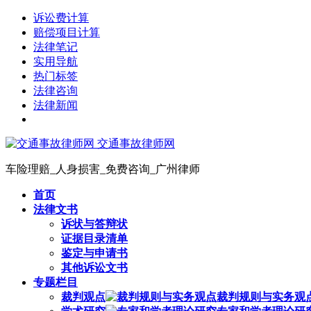
诉讼费计算
赔偿项目计算
法律笔记
实用导航
热门标签
法律咨询
法律新闻
交通事故律师网
车险理赔_人身损害_免费咨询_广州律师
首页
法律文书
诉状与答辩状
证据目录清单
鉴定与申请书
其他诉讼文书
专题栏目
裁判观点
裁判规则与实务观