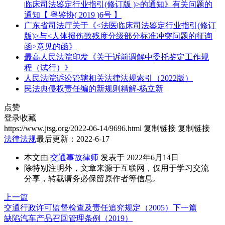
临床司法鉴定行业指引(修订版 )>的通知》有关问题的
通知【 粤鉴协( 2019 )6号 】
广东省司法厅关于《<法医临床司法鉴定行业指引(修订
版)>与<人体损伤致残度分级部分标准冲突问题的征询
函>意见的函》
最高人民法院印发《关于诉前调解中委托鉴定工作规
程（试行）》
人民法院诉讼管辖相关法律法规索引（2022版）
民法典侵权责任编的新规则精解-杨立新
点赞
登录收藏
https://www.jtsg.org/2022-06-14/9696.html
复制链接
复制链接
法律法规
最后更新：2022-6-17
本文由
交通事故律师
发表于 2022年6月14日
除特别注明外，文章来源于互联网，仅用于学习交流
分享，转载请务必保留原作者等信息。
上一篇
交通行政许可监督检查及责任追究规定（2005）
下一篇
缺陷汽车产品召回管理条例（2019）