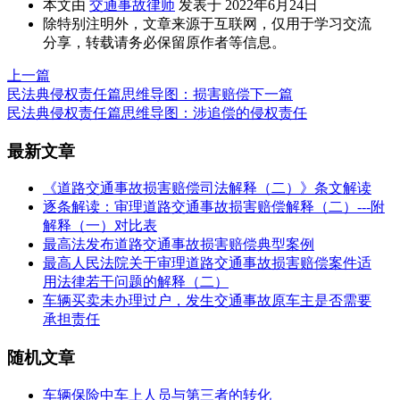
本文由
交通事故律师
发表于 2022年6月24日
除特别注明外，文章来源于互联网，仅用于学习交流
分享，转载请务必保留原作者等信息。
上一篇
民法典侵权责任篇思维导图：损害赔偿
下一篇
民法典侵权责任篇思维导图：涉追偿的侵权责任
最新文章
《道路交通事故损害赔偿司法解释（二）》条文解读
逐条解读：审理道路交通事故损害赔偿解释（二）---附
解释（一）对比表
最高法发布道路交通事故损害赔偿典型案例
最高人民法院关于审理道路交通事故损害赔偿案件适
用法律若干问题的解释（二）
车辆买卖未办理过户，发生交通事故原车主是否需要
承担责任
随机文章
车辆保险中车上人员与第三者的转化