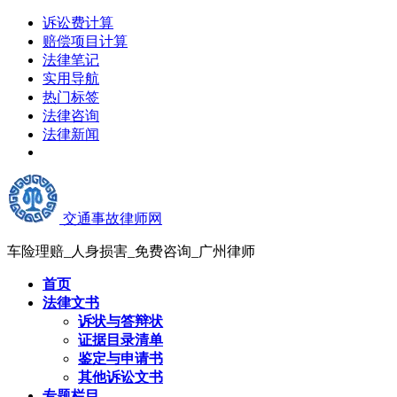
诉讼费计算
赔偿项目计算
法律笔记
实用导航
热门标签
法律咨询
法律新闻
交通事故律师网
车险理赔_人身损害_免费咨询_广州律师
首页
法律文书
诉状与答辩状
证据目录清单
鉴定与申请书
其他诉讼文书
专题栏目