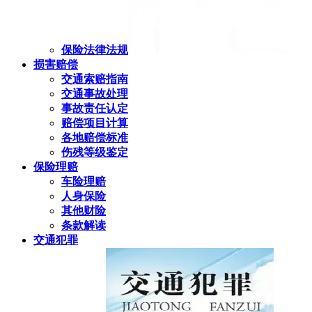
保险法律法规
损害赔偿
交通索赔指南
交通事故处理
事故责任认定
赔偿项目计算
各地赔偿标准
伤残等级鉴定
保险理赔
车险理赔
人身保险
其他财险
条款解读
交通犯罪