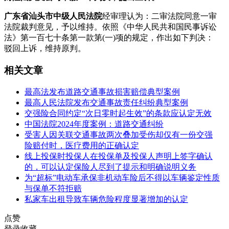
广东省汕头市中级人民法院
经审理认为：二审法院同意一审
法院裁判意见，予以维持。依照《中华人民共和国民事诉讼
法》第一百七十条第一款第(一)项的规定，作出如下判决：
驳回上诉，维持原判。
相关文章
最高法发布道路交通事故损害赔偿典型案例
最高人民法院发布交通事故责任纠纷典型案例
交强险合同约定“次日零时起生效”的条款应认定无效
中国法院2024年度案例：道路交通纠纷
受害人因关联交通事故两次叠加受伤却仅有一份交强
险赔付时，医疗费用的正确认定
线上投保时投保人在投保单及投保人声明上签字确认
的，可以认定保险人尽到了提示和明确说明义务
为“超标”电动车承保非机动车险后不得以车辆鉴定性质
与保单不符拒赔
私家车出租导致车辆危险程度显著增加的认定
点赞
登录收藏