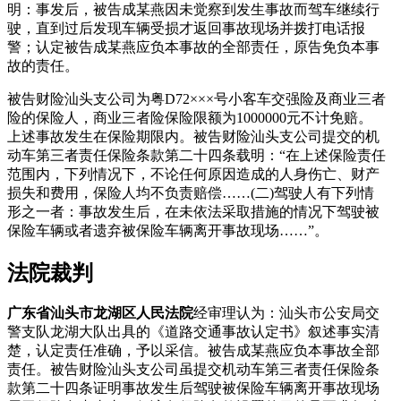
明：事发后，被告成某燕因未觉察到发生事故而驾车继续行
驶，直到过后发现车辆受损才返回事故现场并拨打电话报
警；认定被告成某燕应负本事故的全部责任，原告免负本事
故的责任。
被告财险汕头支公司为粤D72×××号小客车交强险及商业三者
险的保险人，商业三者险保险限额为1000000元不计免赔。
上述事故发生在保险期限内。被告财险汕头支公司提交的机
动车第三者责任保险条款第二十四条载明：“在上述保险责任
范围内，下列情况下，不论任何原因造成的人身伤亡、财产
损失和费用，保险人均不负责赔偿……(二)驾驶人有下列情
形之一者：事故发生后，在未依法采取措施的情况下驾驶被
保险车辆或者遗弃被保险车辆离开事故现场……”。
法院裁判
广东省汕头市龙湖区人民法院
经审理认为：汕头市公安局交
警支队龙湖大队出具的《道路交通事故认定书》叙述事实清
楚，认定责任准确，予以采信。被告成某燕应负本事故全部
责任。被告财险汕头支公司虽提交机动车第三者责任保险条
款第二十四条证明事故发生后驾驶被保险车辆离开事故现场