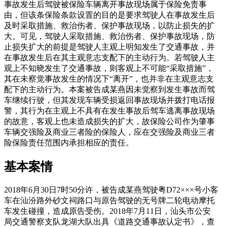
事故发生后驾驶被保险车辆离开事故现场属于保险免责事
由，但该条保险条款设置的目的是要求驾驶人在事故发生后
及时采取措施、救治伤者、保护事故现场，以防止损失的扩
大。可见，驾驶人采取措施、救治伤者、保护事故现场，防
止损失扩大的前提是驾驶人主观上明知发生了交通事故，并
在事故发生后在其主观意志支配下的主动行为。若驾驶人主
观上不知晓发生了交通事故，则客观上不可能“采取措施”，
其在未察觉事故发生的情况下“离开”，也并非在主观意志支
配下的主动行为。本案被告成某燕因未觉察到发生事故而驾
车继续行驶，但其发现车辆受损返回事故现场并拨打电话报
警，其行为在主观上不具有在发生事故后驾车逃离事故现场
的故意，客观上也未造成损失的扩大，故保险公司作为肇事
车辆交强险及商业三者险的保险人，应在交强险及商业三者
险保险责任范围内承担相应的责任。
基本案情
2018年6月30日7时50分许，被告成某燕驾驶粤D72×××号小客
车在汕汾路外砂文祠路口与原告驾驶的无号牌二轮电动摩托
车发生碰撞，造成原告受伤。2018年7月11日，汕头市公安
局交通警察支队龙湖大队出具《道路交通事故认定书》，查