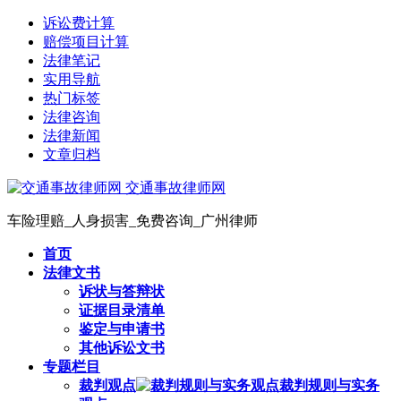
诉讼费计算
赔偿项目计算
法律笔记
实用导航
热门标签
法律咨询
法律新闻
文章归档
交通事故律师网
车险理赔_人身损害_免费咨询_广州律师
首页
法律文书
诉状与答辩状
证据目录清单
鉴定与申请书
其他诉讼文书
专题栏目
裁判观点
裁判规则与实务