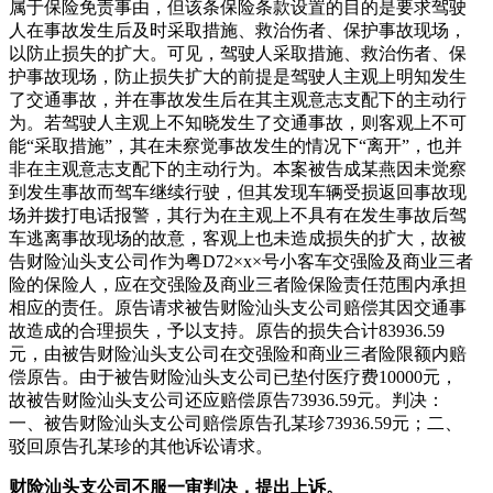
属于保险免责事由，但该条保险条款设置的目的是要求驾驶
人在事故发生后及时采取措施、救治伤者、保护事故现场，
以防止损失的扩大。可见，驾驶人采取措施、救治伤者、保
护事故现场，防止损失扩大的前提是驾驶人主观上明知发生
了交通事故，并在事故发生后在其主观意志支配下的主动行
为。若驾驶人主观上不知晓发生了交通事故，则客观上不可
能“采取措施”，其在未察觉事故发生的情况下“离开”，也并
非在主观意志支配下的主动行为。本案被告成某燕因未觉察
到发生事故而驾车继续行驶，但其发现车辆受损返回事故现
场并拨打电话报警，其行为在主观上不具有在发生事故后驾
车逃离事故现场的故意，客观上也未造成损失的扩大，故被
告财险汕头支公司作为粤D72×x×号小客车交强险及商业三者
险的保险人，应在交强险及商业三者险保险责任范围内承担
相应的责任。原告请求被告财险汕头支公司赔偿其因交通事
故造成的合理损失，予以支持。原告的损失合计83936.59
元，由被告财险汕头支公司在交强险和商业三者险限额内赔
偿原告。由于被告财险汕头支公司已垫付医疗费10000元，
故被告财险汕头支公司还应赔偿原告73936.59元。判决：
一、被告财险汕头支公司赔偿原告孔某珍73936.59元；二、
驳回原告孔某珍的其他诉讼请求。
财险汕头支公司不服一审判决，提出上诉。