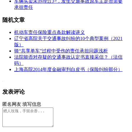
车辆买卖未办理过户，发生交通事故原车主是否需要
承担责任
随机文章
机动车责任保险重点条款解读讲义
辽宁省高院关于交通事故纠纷的10个典型案例（2021
版）
骑“共享单车”过程中受伤的责任承担问题浅析
法院能否对存疑的交通事故认定书直接采信？（法信
码）
上海高院2014年度金融审判白皮书（保险纠纷部分）
发表评论
匿名网友
填写信息