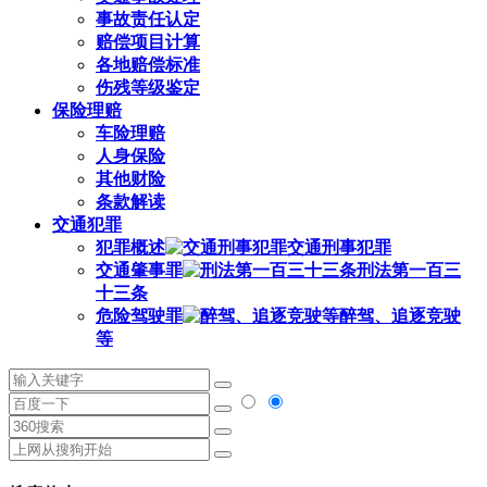
事故责任认定
赔偿项目计算
各地赔偿标准
伤残等级鉴定
保险理赔
车险理赔
人身保险
其他财险
条款解读
交通犯罪
犯罪概述
交通刑事犯罪
交通肇事罪
刑法第一百三
十三条
危险驾驶罪
醉驾、追逐竞驶
等