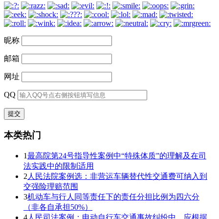
昵称
邮箱
网址
QQ
本类热门
1
最高院第24号指导性案例中“特殊体质”的理解及在司
法实践中的限制适用
2
人民法院案例选：非营运车辆替代性交通费可纳入到
交强险理赔范围
3
机动车与行人同等责任下的责任分担比例为四六分
（非各自承担50%）
4
人民司法案例：电动自行车交通事故纠纷中，应根据