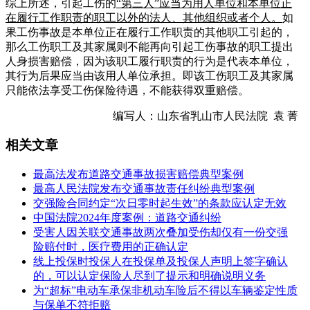
综上所述，引起工伤的
“第三人”应当为用人单位和本单位正
在履行工作职责的职工以外的法人、其他组织或者个人。
如
果工伤事故是本单位正在履行工作职责的其他职工引起的，
那么工伤职工及其家属则不能再向引起工伤事故的职工提出
人身损害赔偿，因为该职工履行职责的行为是代表本单位，
其行为后果应当由该用人单位承担。即该工伤职工及其家属
只能依法享受工伤保险待遇，不能获得双重赔偿。
编写人：山东省乳山市人民法院 袁 菁
相关文章
最高法发布道路交通事故损害赔偿典型案例
最高人民法院发布交通事故责任纠纷典型案例
交强险合同约定“次日零时起生效”的条款应认定无效
中国法院2024年度案例：道路交通纠纷
受害人因关联交通事故两次叠加受伤却仅有一份交强
险赔付时，医疗费用的正确认定
线上投保时投保人在投保单及投保人声明上签字确认
的，可以认定保险人尽到了提示和明确说明义务
为“超标”电动车承保非机动车险后不得以车辆鉴定性质
与保单不符拒赔