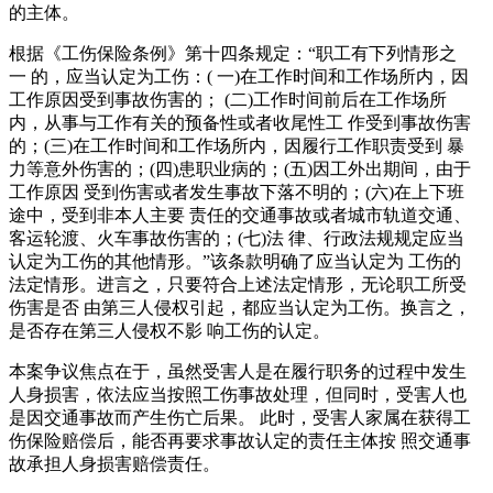
的主体。
根据《工伤保险条例》第十四条规定：“职工有下列情形之
一 的，应当认定为工伤：( 一)在工作时间和工作场所内，因
工作原因受到事故伤害的； (二)工作时间前后在工作场所
内，从事与工作有关的预备性或者收尾性工 作受到事故伤害
的；(三)在工作时间和工作场所内，因履行工作职责受到 暴
力等意外伤害的；(四)患职业病的；(五)因工外出期间，由于
工作原因 受到伤害或者发生事故下落不明的；(六)在上下班
途中，受到非本人主要 责任的交通事故或者城市轨道交通、
客运轮渡、火车事故伤害的；(七)法 律、行政法规规定应当
认定为工伤的其他情形。”该条款明确了应当认定为 工伤的
法定情形。进言之，只要符合上述法定情形，无论职工所受
伤害是否 由第三人侵权引起，都应当认定为工伤。换言之，
是否存在第三人侵权不影 响工伤的认定。
本案争议焦点在于，虽然受害人是在履行职务的过程中发生
人身损害，依法应当按照工伤事故处理，但同时，受害人也
是因交通事故而产生伤亡后果。 此时，受害人家属在获得工
伤保险赔偿后，能否再要求事故认定的责任主体按 照交通事
故承担人身损害赔偿责任。