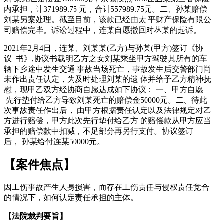
内承担，计371989.75 元，合计557989.75元。二、孙某赔偿
刘某另案处理。截至目前，该款已经由太 平财产保险有限公
司赔偿完毕。诉讼过程中，连某自愿撤回对丛某的起诉。
2021年2月4日，连某、刘某某(乙方)与孙某(甲方)签订《协
议 书》,协议书载明乙方之女刘某乘坐甲方驾驶其所有的车
辆下乡途中发生交通 事故当场死亡，事故发生后交警部门尚
未作出责任认定，为及时处理刘某的遗 体并给予乙方精神抚
慰，现甲乙双方经协商自愿达成如下协议： 一、甲方自愿
先行垫付给乙方导致刘某死亡的赔偿金50000元。二、待此
次事故责任作出后， 由甲方根据责任认定以及法律规定对乙
方进行赔偿，甲方此次先行垫付给乙方 的赔偿款从甲方应当
承担的赔偿款中扣减，不足部分再另行支付。协议签订
后， 孙某给付连某50000元。
【案件焦点】
因工伤事故产生人身损害，而存在工伤责任与侵权责任竞合
的情况下，如何认定责任承担的主体。
【法院裁判要旨】