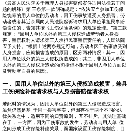
《最高人民法院关于审理人身损害赔偿案件适用法律若干问
题的解释》第 三条第一款明确规定：“依法应当参加工伤保
险统筹的用人单位的劳动者，因工伤事故遭受人身损害，劳
动者或者其近亲属向人民法院起诉请求用人单位承担民事赔
偿责任的，告知其按《工伤保险条例》的规定处理。”第二款
规定： “因用人单位以外的第三人侵权造成劳动者人身损
害，赔偿权利人请求第三人承担民事赔偿责任的，人民法院
应予支持。”根据上述两条规定可知，劳动者因工伤事故受到
人身损害，应就损害造成的原因，区分两种情况：其一，因
用人单位以外的第三人侵权所造成的；其二，非因用人单位
以外的第三人侵权所造成的(包括但不限于因用人单位方面以
及劳动者自身的原因)。
一 、因用人单位以外的第三人侵权造成损害，兼具
工伤保险补偿请求权与人身损害赔偿请求权
若此时的情况为，因用人单位以外的第三人侵权造成损害。
虽然仍然是基 于同一损害事实，但因存在于两个不同的法
律关系之中，适用不同的归责原则， 互不排斥。其法理基础
在于， 一方面，因为工伤事故的发生，劳动者与用人单 位
之间形成工伤保险补偿关系，而国家设置工伤保险制度，目