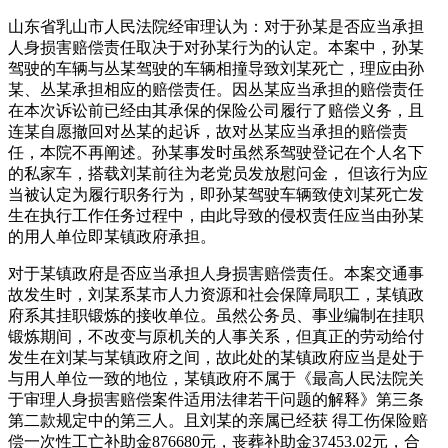
山东省乳山市人民法院经审理认为：对于孙某是否应当承担
人身损害赔偿责任取决于对孙某行为的认定。本案中，孙某
驾驶的车辆与丛某驾驶的车辆相撞导致刘某死亡，理应由孙
某、丛某承担相应的赔偿责任。因丛某应当承担的赔偿责任
在本次诉讼前已经由其承保的保险公司履行了赔偿义务，且
连某自愿撤回对丛某的起诉，故对丛某应当承担的赔偿责
任，本院不再阐述。孙某事发时虽然系驾驶登记在个人名下
的私家车，搭载刘某前往为老党员发放慰问金， 但该行为应
当被认定为履行职务行为，即孙某驾驶车辆致使刘某死亡发
生在执行工作任务过程中，由此导致的侵权责任应当由孙某
的用人单位即某镇政府承担。
对于某镇政府是否应当承担人身损害赔偿责任。本案交通事
故发生时，刘某系某市人力资源和社会保障局职工，某镇政
府系其挂职锻炼的接收单位。虽然公务员、事业编制在挂职
锻炼期间，不改变与原机关的人事关系，但真正的劳动给付
发生在刘某与某镇政府之间，故此处的某镇政府应当是处于
与用人单位一致的地位，某镇政府不属于《最高人民法院关
于审理人身损害赔偿案件适用法律若干问题的解释》第三条
第二款规定中的第三人。且刘某的亲属已经获 得工伤保险赔
偿一次性工亡补助金876680元，丧葬补助金37453.02元，合