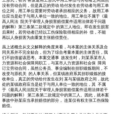
工形式，在劳 务派遣用工形式中用工单位与劳动者之间虽然
没有劳动合同，但是真正的劳动 给付发生在劳动者与用工单
位之间，用工单位需要对劳动者承担相应的义务， 故用工单
位应当是处于与用人单位一致的地位。用工单位不属于《最
高人民法 院关于审理人身损害赔偿案件适用法律若干问题
的解释》第三条第二款规定中 的第三人地位。即在发生损害
后果时，若劳动者已经以工伤保险取得相应的补 偿，不能
再以人身损害为由重复主张赔偿责任。
虽上述概念从文义解释的角度来看，与本案的主体关系及合
同关系并不完全贴合，但为了综合考量本案的主体责任，我
们不妨借鉴该思考。本案交通事 故发生时，刘某系某市人
力资源和社会保障局职工，与某市人力资源和社会保 障局
订立劳动合同，虽然公务员、事业编制在挂职锻炼期间，不
改变与原机关 的人事关系，但某镇政府系其挂职锻炼的接
收单位，真正的劳动给付发生在刘 某与某镇政府之间，故此
处的某镇政府应当是处于与用人单位一致的地位，其 不属
于《最高人民法院关于审理人身损害赔偿案件适用法律若干
问题的解释》 第三条第二款规定中的第三人。因此，就本案
事故中孙某应当承担赔偿的部分， 连某仅有权主张工伤保险
赔偿。