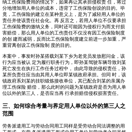
纳工伤保险费用的情况下，如果再让其承担侵权责 任，将过
分地增加用人单位的成本，违背了工伤保险创设的目的。毕
竟，工伤保险的建立在某种意义上，是为了减轻用人单位的
责任并使该责任社会化。再 反言之，若用人单位不仅要承担
工伤保险费的缴纳义务，同时还可能因为侵权行为而支付损
害赔偿，那么用人单位的工伤责任不仅没有因工伤保险制度
的创 建而减弱，反而比工伤保险制度建立前进一步加重，严
重背离创设工伤保险制 度的目的。
本案中，事发时孙某搭载刘某下乡为老党员发放慰问金，该
行为应当被认 定为履行职务行为，即孙某驾驶车辆导致刘某
死亡发生在执行工作任务过程中， 由此导致的侵权责任，孙
某所负责任应当由其用人单位即某镇政府承担。但同 时，该
镇政府系刘某的挂职锻炼接收单位，其已配合刘某的亲属办
理工伤保险 赔偿，那么此时的问题为某镇政府是否为用人单
位以外的第三人，是否应当再 行承担赔偿侵权损害责任。
三、如何综合考量与界定用人单位以外的第三人之
范围
劳务派遣用工与劳动合同用工同样是受劳动合同法调整的用