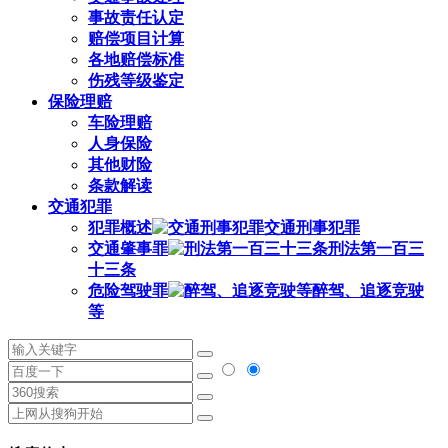
事故责任认定
赔偿项目计算
各地赔偿标准
伤残等级鉴定
保险理赔
车险理赔
人身保险
其他财险
条款解读
交通犯罪
犯罪概述
交通刑事犯罪
交通肇事罪
刑法第一百三
十三条
危险驾驶罪
醉驾、追逐竞驶
等