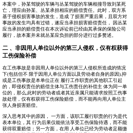
本案中，孙某驾驶的车辆与丛某驾驶的车辆相撞导致刘某死
亡，理应由孙某、丛某承担相应的赔偿责任。此时，双方系
基于侵权损害事故的发生，造成 了损害严重后果，且双方对
事故的发生均具有过错，遂应当承担损害赔偿责任， 因丛某
应当承担的赔偿责任在本次诉讼前已经由其承保的保险公司
履行，故本案并未就丛某应负担的部分进行过多赘述。
二 、非因用人单位以外的第三人侵权，仅有权获得
工伤保险补偿
在工伤事故是非因用人单位以外的第三人侵权所造成的情况
下(包括但不 限于因用人单位方面以及劳动者自身的原因),抑
或是工伤事故是本单位正在 履行工作职责的其他职工引起
的，即侵权责任的赔偿主体与工伤责任的补偿主 体为同一单
位的，那么,此时的劳动者或者其近亲属只能请求按照工伤事
故处理，仅有权获得工伤保险赔偿，而不能再向用人单位主
张人身损害赔偿。
深入思考其中的原因， 一方面，该职工履行职责的行为是代
表本单位，其 行为后果仅能依法享受工伤保险待遇，而不能
获得双重赔偿；另一方面，在用 人单位已经为劳动者足额缴