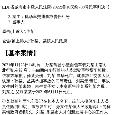
山东省威海市中级人民法院(2022)鲁10民终700号民事判决书
案由：机动车交通事故责任纠纷
当事人
原告(上诉人):连某
被告(被上诉人):孙某、某镇人民政府
【基本案情】
2021年1月28日14时许，孙某驾驶小型面包车载刘某由南向
北行驶左转 弯，与由西向东行驶的丛某驾驶重型货车相撞，
致双方车损，孙某受伤，刘某 当场死亡。此事故经交警大队
认定：孙某、丛某承担事故的同等责任，刘某无 责任。事故
发生时刘某未婚，未生育子女，本案原告连某系刘某之母，
刘某之 父刘某某于2021年6月11日死亡。
孙某驾驶的面包车登记在其本人名下，该车未投保车上人员
责任险(乘 客)。事故发生时，孙某任某镇人民政府(以下简称
某镇政府)副镇长。刘某 系某市人才创新发展中心的工作人