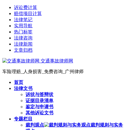
诉讼费计算
赔偿项目计算
法律笔记
实用导航
热门标签
法律咨询
法律新闻
文章归档
交通事故律师网
车险理赔_人身损害_免费咨询_广州律师
首页
法律文书
诉状与答辩状
证据目录清单
鉴定与申请书
其他诉讼文书
专题栏目
裁判观点
裁判规则与实务