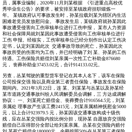
员，属事业编制，2020年11月刘某根据 《引进重点高校优
秀毕业生公告》的要求，被安排至某镇政府挂职锻炼一
年。 某镇政府认可事故发生时，孙某拉载刘某为辖区内生活
困难老党员发放慰问金。 事故发生后，某镇政府就孙某因此
事故遭受侵害向工伤审核单位进行工伤申报， 某市人力资源
和社会保障局就刘某因此事故遭受侵害向工伤审核单位进行
工伤 申报。经核实，工伤审核单位已经分别作出认定工伤决
定书，认定刘某因此次 交通事故导致的死亡，孙某因此次
事故所受的伤害均为工伤，并已经明确了刘 某、孙某的工伤
待遇。工伤保险共赔偿刘某亲属一次性工亡补助金876680
元， 丧葬补助金37453.02元，合计914133.02元。
另查，丛某驾驶的重型货车登记在其本人名下，该车在保险
公司投保交强 险以及商业第三者责任保险，事故发生在保险
期间内。2021年3月22日，连 某、刘某某与丛某以及孙某经
某市道路交通事故纠纷人民调解委员会调解，三 方达成调解
协议： 一、刘某死亡赔偿金、丧葬费合计916564.5元，刘某
亲属处 理事故产生误工费2415元，刘某亲属精神抚慰金5000
元，以上合计923979.5 元，孙某因该交通事故构成十级伤
残，应在丛某交强险内按比例分担，现孙某 自愿放弃交强险
赔偿自己应得部分全部让给刘某亲属。丛某在交强险内赔付
刘 某死亡赔偿金180000元，余额按照50%在丛某第三者保险