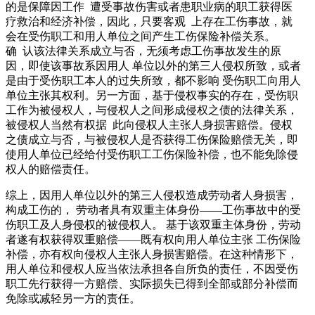
的是保障因工作 遭受事故伤害或者患职业病的职工获得医
疗救治和经济补偿，因此，只要客观 上存在工伤事故，就
会在受伤职工和用人单位之间产生工伤保险补偿关系。
确 认该法律关系成立与否，无须考虑工伤事故发生的原
因，即使该事故系因用人 单位以外的第三人侵权所致，或者
是由于受伤职工本人的过失所致，都不影响 受伤职工向用人
单位主张其权利。另一方面，基于侵权事实的存在，受伤职
工作为被侵权人，与侵权人之间形成侵权之债的法律关系，
被侵权人当然有权据 此向侵权人主张人身损害赔偿。侵权
之债成立与否，与被侵权人是否获得工伤保险赔偿无关，即
使用人单位已经给付受伤职工工伤保险补偿，也不能免除侵
权人的赔偿责任。
综上，因用人单位以外的第三人侵权造成劳动者人身损害，
构成工伤的， 劳动者具有双重主体身份——工伤事故中的受
伤职工及人身侵权的被侵权人。 基于该双重主体身份，劳动
者遂有权获得双重赔偿——既有权向用人单位主张 工伤保险
补偿，亦有权向侵权人主张人身损害赔偿。在这种情形下，
用人单位和侵权人应当依法承担各自所负的责任，不因受伤
职工先行获得一方赔偿、实际损失已得到全部或部分补偿而
免除或减轻另一方的责任。