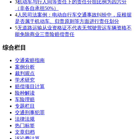
3
机动车与行人同等责任下的责任分担比例为四六分
（非各自承担50%）
4
人民司法案例：电动自行车交通事故纠纷中，应根据
是否属于机动车、归责原则等方面进行责任划分
5
无道路运输从业资格证不代表无驾驶营运车辆资格不
能免除商业三责险赔偿责任
综合栏目
交通索赔指南
案例分析
裁判观点
学术研究
赔偿项目计算
险种解读
车险理赔
专题栏目
交通刑事犯罪
法律法规
热门标签
文章归档
诉讼费计算