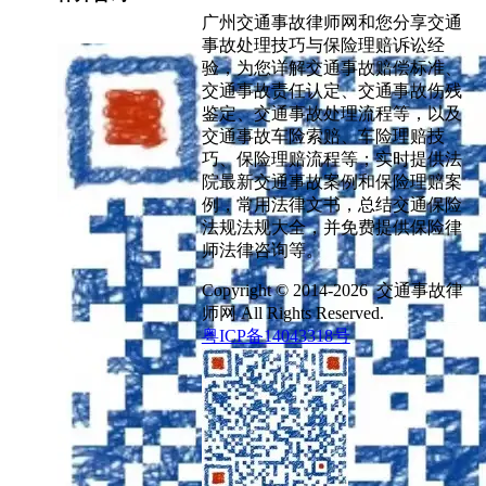
广州交通事故律师网和您分享交通
事故处理技巧与保险理赔诉讼经
验，为您详解交通事故赔偿标准、
交通事故责任认定、交通事故伤残
鉴定、交通事故处理流程等，以及
交通事故车险索赔、车险理赔技
巧、保险理赔流程等；实时提供法
院最新交通事故案例和保险理赔案
例，常用法律文书，总结交通保险
法规法规大全，并免费提供保险律
师法律咨询等。
Copyright © 2014-2026 交通事故律
师网 All Rights Reserved.
粤ICP备14043318号