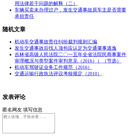
用法律若干问题的解释（二）
车辆买卖未办理过户，发生交通事故原车主是否需要
承担责任
随机文章
机动车交通事故责任纠纷裁判规则汇编
发生交通事故后找人顶包应认定为交通肇事逃逸
吉林省高级人民法院二〇一五年全省法院民商事案件
审理概况与类型案件审判意见（2016））（节选）
机动车驾驶证业务工作规范（2016）
交通运输行政执法评议考核规定（2010）
发表评论
匿名网友
填写信息