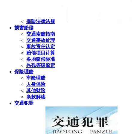
保险法律法规
损害赔偿
交通索赔指南
交通事故处理
事故责任认定
赔偿项目计算
各地赔偿标准
伤残等级鉴定
保险理赔
车险理赔
人身保险
其他财险
条款解读
交通犯罪