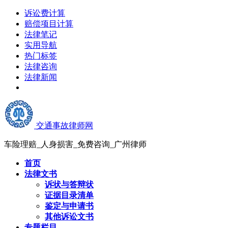
诉讼费计算
赔偿项目计算
法律笔记
实用导航
热门标签
法律咨询
法律新闻
交通事故律师网
车险理赔_人身损害_免费咨询_广州律师
首页
法律文书
诉状与答辩状
证据目录清单
鉴定与申请书
其他诉讼文书
专题栏目