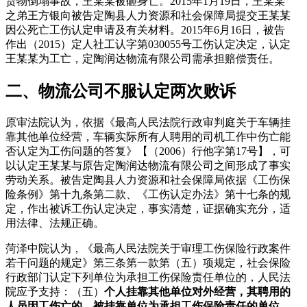
货物倒塌事故，王某某被砸身亡。2015年1月19日，王某某
之弟王方银向被告定陶县人力资源和社会保障局提交王某某
因公死亡工伤认定申请及有关材料。2015年6月16日，被告
作出（2015）定人社工认字第030055号工伤认定决定，认定
王某某为工亡，定陶润达物流有限公司需承担赔偿责任。
二、物流公司不服认定两次败诉
原审法院认为，依据《最高人民法院行政审判庭关于车辆挂
靠其他单位经营，车辆实际所有人聘用的司机工作中伤亡能
否认定为工伤问题的答复》【（2006）行他字第17号】，可
以认定王某某与原告定陶润达物流有限公司之间形成了事实
劳动关系。被告定陶县人力资源和社会保障局依据《工伤保
险条例》第十九条第二款、《工伤认定办法》第十七条的规
定，作出被诉工伤认定决定，事实清楚，证据确实充分，适
用法律、法规正确。
菏泽中院认为，《最高人民法院关于审理工伤保险行政案件
若干问题的规定》第三条第一款第（五）项规定，社会保险
行政部门认定下列单位为承担工伤保险责任单位的，人民法
院应予支持：（五）
个人挂靠其他单位对外经营，其聘用的
人员因工伤亡的，被挂靠单位为承担工伤保险责任的单位
。