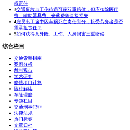
权责任
3
交通事故与工伤待遇可获双重赔偿，但应扣除医疗
费、辅助器具费、丧葬费等直接损失
4
雇员出工途中因车祸死亡责任划分，接受劳务者是否
需承担责任？
5
如何获得意外险、工伤、人身损害三重赔偿
综合栏目
交通索赔指南
案例分析
裁判观点
学术研究
赔偿项目计算
险种解读
车险理赔
专题栏目
交通刑事犯罪
法律法规
热门标签
文章归档