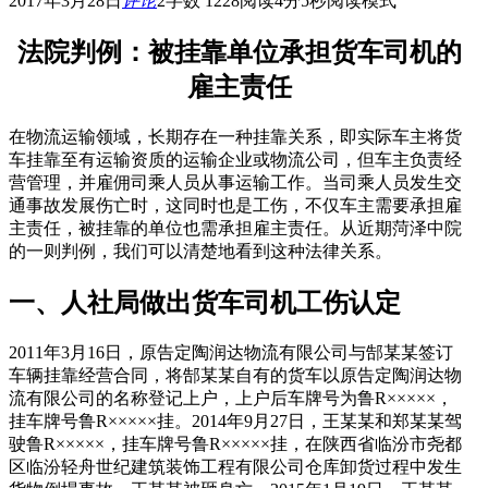
2017年3月28日
评论
2
字数 1228
阅读4分5秒
阅读模式
法院判例：被挂靠单位承担货车司机的
雇主责任
在物流运输领域，长期存在一种挂靠关系，即实际车主将货
车挂靠至有运输资质的运输企业或物流公司，但车主负责经
营管理，并雇佣司乘人员从事运输工作。当司乘人员发生交
通事故发展伤亡时，这同时也是工伤，不仅车主需要承担雇
主责任，被挂靠的单位也需承担雇主责任。从近期菏泽中院
的一则判例，我们可以清楚地看到这种法律关系。
一、人社局做出货车司机工伤认定
2011年3月16日，原告定陶润达物流有限公司与郜某某签订
车辆挂靠经营合同，将郜某某自有的货车以原告定陶润达物
流有限公司的名称登记上户，上户后车牌号为鲁R×××××，
挂车牌号鲁R×××××挂。2014年9月27日，王某某和郑某某驾
驶鲁R×××××，挂车牌号鲁R×××××挂，在陕西省临汾市尧都
区临汾轻舟世纪建筑装饰工程有限公司仓库卸货过程中发生