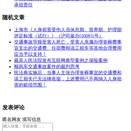
承担责任
随机文章
上海市《人身损害受伤人员休息期、营养期、护理期
评定标准（试行）》（沪司鉴办[2008]1号）
交通事故导致受害人死亡，受害人亲属办理丧葬费事
宜支出的交通费、住宿费和误工损失等其他合理费用
应当予以支持！
最高人民法院发布互联网典型案例之保险案例
顺风车交通事故案件的裁判思考
民法典实施后，当事人主张办理丧葬事宜的交通费和
误工损失已无法律依据，上述费用已不再纳入人身损
害的赔偿范围！
发表评论
匿名网友
填写信息