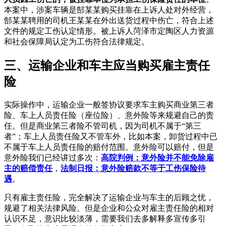
本案中，涉案车辆是郜某某购买挂靠在上诉人处对外经营，
郜某某聘用的司机王某某在外出送货过程中伤亡，符合上述
文件的规定工伤认定情形。被上诉人菏泽市定陶区人力资源
和社会保障局认定为工伤符合法律规定。
三、运输企业和车主应当购买雇主责任
险
实际操作中，运输企业一般签协议要求车主购买商业第三者
险、车上人员责任险（座位险）、意外险等来规避自己的责
任。但是商业第三者险不管司机，因为司机不属于“第三
者”；车上人员责任险又不管车外，比如本案，卸货过程中已
不属于车上人员责任险的赔付范围。意外险可以赔付，但是
意外险我们已经讲过多次：
高院判例：意外险并不能免除雇
主的赔偿责任
，
法制日报：意外险赔款不等于工伤保险待
遇
。
只有雇主责任险，完全解决了运输企业与车主的后顾之忧，
规避了相关法律风险。但是企业和公众对雇主责任险的相对
认识不足，意识比较淡薄，需要我们去多解释多宣传多引