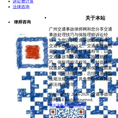
诉讼费计算
法律咨询
关于本站
律师咨询
广州交通事故律师网和您分享交通
事故处理技巧与保险理赔诉讼经
验，为您详解交通事故赔偿标准、
交通事故责任认定、交通事故伤残
鉴定、交通事故处理流程等，以及
交通事故车险索赔、车险理赔技
巧、保险理赔流程等；实时提供法
院最新交通事故案例和保险理赔案
例，常用法律文书，总结交通保险
法规法规大全，并免费提供保险律
师法律咨询等。
Copyright © 2014-2026 交通事故律
师网 All Rights Reserved.
粤ICP备14043318号