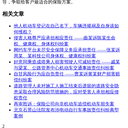
导，争取给客户最适合的保险方案。
相关文章
他人机动车登记在自己名下，车辆违规祸及自身该如
何维权？
侵害人格尊严应承担相应责任 ——曲某诉陈某生命
权、健康权、身体权纠纷案
网约车平台未尽安全保障义务应承担责任 ——张某诉
周某、某科技公司身体权、健康权纠纷案
好意同乘造成搭乘人损害驾驶人可减轻责任 ——戚某
与梁某、公路管养中心机动车交通事故责任纠纷案
自甘风险行为应自负责任 ——曹某诉黄某财产损害赔
偿纠纷案
道路管理人未对施工人施工结束后遗留的道路安全隐
患采取合理风险防范措施的，应对受害人承担相应侵
权责任
再审胜诉：保险公司向非机动车追偿机动车损失案
北京石景山法院发布涉电动自行车事故责任纠纷典型
案例
2