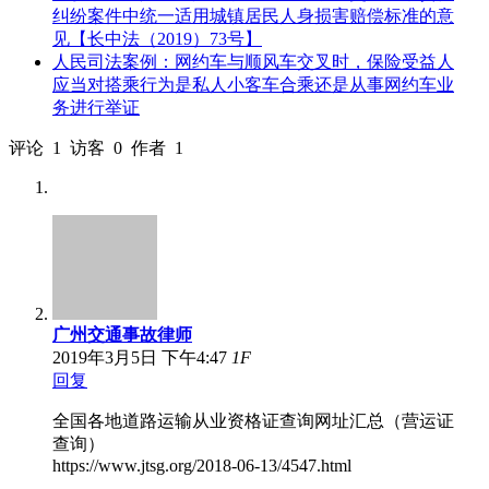
纠纷案件中统一适用城镇居民人身损害赔偿标准的意
见【长中法（2019）73号】
人民司法案例：网约车与顺风车交叉时，保险受益人
应当对搭乘行为是私人小客车合乘还是从事网约车业
务进行举证
评论
1
访客
0
作者
1
广州交通事故律师
2019年3月5日
下午4:47
1
F
回复
全国各地道路运输从业资格证查询网址汇总（营运证
查询）
https://www.jtsg.org/2018-06-13/4547.html