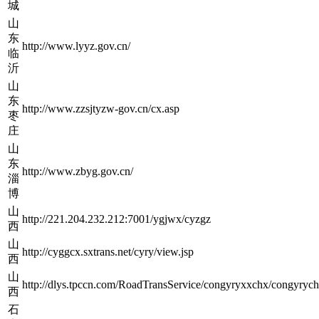
城
山
东
http://www.lyyz.gov.cn/
临
沂
山
东
http://www.zzsjtyzw-gov.cn/cx.asp
枣
庄
山
东
http://www.zbyg.gov.cn/
淄
博
山
http://221.204.232.212:7001/ygjwx/cyzgz
西
山
http://cyggcx.sxtrans.net/cyry/view.jsp
西
山
http://dlys.tpccn.com/RoadTransService/congyryxxchx/congyryc
西
石