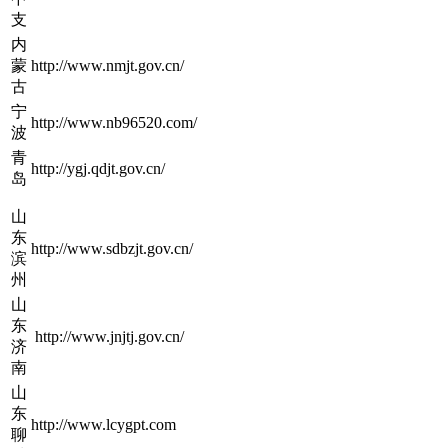
支
内
蒙
http://www.nmjt.gov.cn/
古
宁
http://www.nb96520.com/
波
青
http://ygj.qdjt.gov.cn/
岛
山
东
http://www.sdbzjt.gov.cn/
滨
州
山
东
http://www.jnjtj.gov.cn/
济
南
山
东
http://www.lcygpt.com
聊