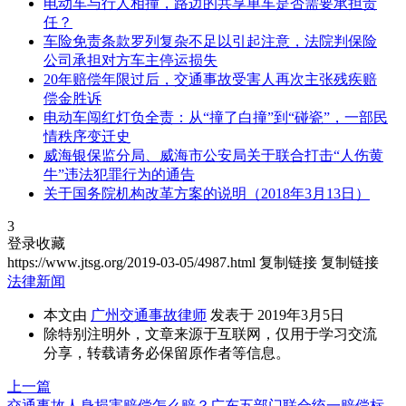
电动车与行人相撞，路边的共享单车是否需要承担责
任？
车险免责条款罗列复杂不足以引起注意，法院判保险
公司承担对方车主停运损失
20年赔偿年限过后，交通事故受害人再次主张残疾赔
偿金胜诉
电动车闯红灯负全责：从“撞了白撞”到“碰瓷”，一部民
情秩序变迁史
威海银保监分局、威海市公安局关于联合打击“人伤黄
牛”违法犯罪行为的通告
关于国务院机构改革方案的说明（2018年3月13日）
3
登录收藏
https://www.jtsg.org/2019-03-05/4987.html
复制链接
复制链接
法律新闻
本文由
广州交通事故律师
发表于 2019年3月5日
除特别注明外，文章来源于互联网，仅用于学习交流
分享，转载请务必保留原作者等信息。
上一篇
交通事故人身损害赔偿怎么赔？广东五部门联合统一赔偿标