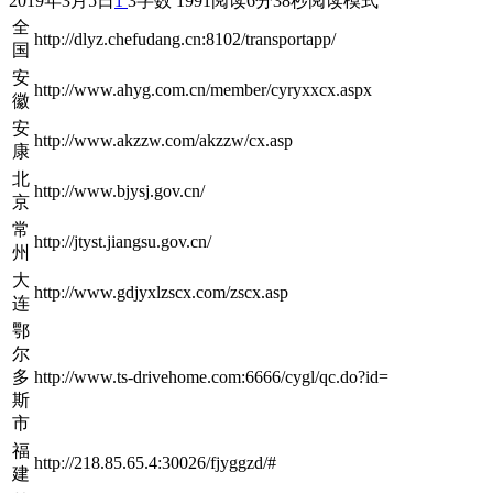
2019年3月5日
1
3
字数 1991
阅读6分38秒
阅读模式
全
http://dlyz.chefudang.cn:8102/transportapp/
国
安
http://www.ahyg.com.cn/member/cyryxxcx.aspx
徽
安
http://www.akzzw.com/akzzw/cx.asp
康
北
http://www.bjysj.gov.cn/
京
常
http://jtyst.jiangsu.gov.cn/
州
大
http://www.gdjyxlzscx.com/zscx.asp
连
鄂
尔
多
http://www.ts-drivehome.com:6666/cygl/qc.do?id=
斯
市
福
http://218.85.65.4:30026/fjyggzd/#
建