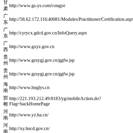
甘
http://www.gs-ys.com/congye
肃
广
http://58.62.172.116:40081/Modules/Practitioner/Certification.asp
东
广
http://cyrycx.gdcd.gov.cn/InfoQuery.aspx
东
广
http://www.gxyz.gov.cn
西
贵
http://www.gzsygj.gov.cn/ggfw.jsp
州
贵
http://www.gzsygj.gov.cn/ggfw.jsp
州
海
http://www.hnglys.cn
南
邯
http://221.193.212.49:8183/yg/mobileAction.do?
Flag=backHomePage
郸
河
http://www.yz.ha.cn/
南
河
http://xy.hncd.gov.cn/
南