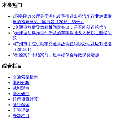
本类热门
1
国务院办公厅关于深化改革推进出租汽车行业健康发
展的指导意见（国办发〔2016〕58号）
2
交通事故后导致腰椎间盘突出，是否能获得赔偿？
3
天津塘沽爆炸事件涉及的车辆保险及人员伤亡赔偿问
题
4
广州市中院机动车交通事故责任纠纷处理及应对指引
（201501）
5
出险案件未结案前，过早续保会导致保费增加
综合栏目
交通索赔指南
案例分析
裁判观点
学术研究
赔偿项目计算
险种解读
车险理赔
专题栏目