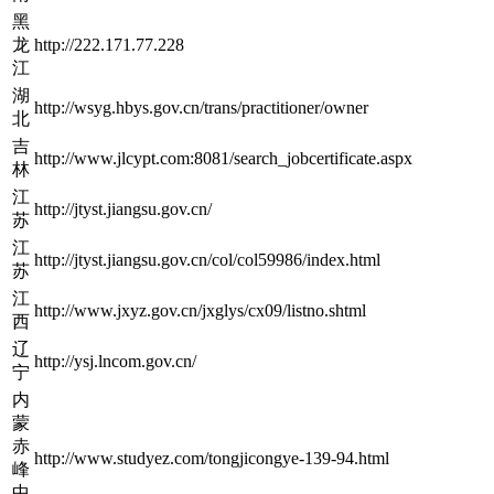
黑
龙
http://222.171.77.228
江
湖
http://wsyg.hbys.gov.cn/trans/practitioner/owner
北
吉
http://www.jlcypt.com:8081/search_jobcertificate.aspx
林
江
http://jtyst.jiangsu.gov.cn/
苏
江
http://jtyst.jiangsu.gov.cn/col/col59986/index.html
苏
江
http://www.jxyz.gov.cn/jxglys/cx09/listno.shtml
西
辽
http://ysj.lncom.gov.cn/
宁
内
蒙
赤
http://www.studyez.com/tongjicongye-139-94.html
峰
中