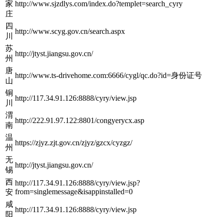
家
http://www.sjzdlys.com/index.do?templet=search_cyry
庄
四
http://www.scyg.gov.cn/search.aspx
川
苏
http://jtyst.jiangsu.gov.cn/
州
唐
http://www.ts-drivehome.com:6666/cygl/qc.do?id=身份证号
山
铜
http://117.34.91.126:8888/cyry/view.jsp
川
渭
http://222.91.97.122:8801/congyerycx.asp
南
温
https://zjyz.zjt.gov.cn/zjyz/gzcx/cyzgz/
州
无
http://jtyst.jiangsu.gov.cn/
锡
西
http://117.34.91.126:8888/cyry/view.jsp?
from=singlemessage&isappinstalled=0
安
咸
http://117.34.91.126:8888/cyry/view.jsp
阳