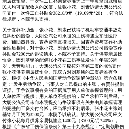
亲属抚恤金。一次性工亡补助金标准为上一年度全国城镇居
民人均可支配收入的20倍，故张小花、刘素诉请大朗公汽公
司支付一次性工亡补助金38218/0元（19109元*20），符合法
律规定，本院予以支持。
关于丧葬补助金，张小花、刘素已获得了机动车交通事故责
任纠纷的赔偿，大朗公汽公司承担的工伤待遇应扣除医疗
费、辅助器具费、丧葬费等直接损失。因丧葬费与丧葬补助
金性质相同，对于张小花、刘素诉请大朗公汽公司赔偿丧葬
补助金7200元的诉讼请求，本院不予支持。关于供养亲属抚
恤金，因刘基铭的配偶张小花在工伤事故发生时年满55周
岁，无劳动能力，大朗公汽公司应按刘基铭工资的40%支付
张小花供养亲属抚恤金。现双方对刘基铭的工资标准有争
议。根据《中华人民共和国劳动争议调解仲裁法》第六条规
定：“发生劳动争议，当事人对自己提出的主张，有责任提供
证据。于争议事项有关的证据属于用人单位掌握管理的，用
人单位应当提供；用人单位不提供的，应当承担不利后果。”
大朗公汽公司未向本院提交与争议事项有关并由其掌握管理
的完整的工资支付台帐，应当承担不利后果。张小花主张刘
基铭月工资为3500元，本院予以确认。故大朗公汽公司应支
付张小花每月供养亲属抚恤金1400元（3500元/月*40%）。
根据《广东省工伤保险条例》第三十九条规定：“定期领取伤