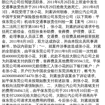
朗公汽公司任驾驶员职务。2011年6月26日在上班途中发生
交通事故受伤并于2011年6月29日抢救无效死亡。2011年8月
3日，本院受理了张小花、刘素诉何朝春、大朗公汽公司及
中国平安财产保险股份有限公司东莞分公司（以下简称：平
保东莞公司）机动车交通事故责任纠纷一案【案号（2011）
东二法民三初字第1081号】。张小花、刘素的诉讼请求中包
括死亡赔偿金、住院伙食补助费、丧葬费、护理费、误工
费、处理事故人员误工费、交通费、住宿费及精神损害抚慰
金。2011年8月18日，双方达成协议，并由本院出具民事调
解书，协议内容如下：“一、就案件涉事故造成张小花、刘素
的全部损失，由平保东莞公司于2011年9月10日前一次性赔
偿400000元给张小花、刘素，此款不包括大朗公汽公司之前
为刘基铭支付的医疗费，丧葬费及其他费用59594.5元。平保
东莞公司将400000元赔偿数汇入张小花的以下银行账户：户
名张小花，开户行为中国农业银行东莞洪梅支行，帐号为
44306000460074470.张小花、刘素放弃该案余下诉讼请求。
如平保东莞公司未按期如数支付前述款项，则张小花、刘素
有权向法院申请强制执行。二、大朗公汽公司为刘基铭支付
的费用59494.5元，由平保东莞公司于2011年9月10日前一次
性支付52000元给大朗公汽公司。大朗公汽公司不得再向平
保东莞公司请求其他费用的理赔。今后张小花、刘素就按案