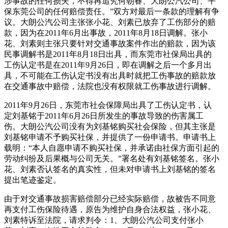
涉事故的任何损失，不得再追究何朝春、大朗公汽公司、平
保东莞公司的任何赔偿责任。”双方对最后一条款的理解有争
议。大朗公汽公司主张张小花、刘素已放弃了工伤部分的赔
款，因为在2011年6月出事故，2011年8月18日调解。张小
花、刘素则主张只要针对交通事故案件作出的赔款，因为该
民事调解书是2011年8月18日出具，而东莞市社保局出具的
工伤认定书是在2011年9月26日，即在调解之后一个多月出
具，不可能在工伤认定书没有出具时就把工伤事故的赔款放
在交通事故中赔偿，法院也没有权限就工伤事故进行调解。
2011年9月26日，东莞市社会保障局出具了工伤认定书，认
定刘基铭于2011年6月26日所发生的事故导致的伤害属工
伤。大朗公汽公司没有为刘基铭购买社会保险，但其主张是
刘基铭申请不予购买社保，并提供了一份申请书。申请书上
载明：“本人自愿申请不购买社保，并承诺由社保方面引起的
劳动纠纷及后果概与公司无关。”署名处有刘基铭签名。张小
花、刘素否认签名的真实性，但未对申请书上刘基铭的签名
提出笔迹鉴定。
由于对交通事故损害赔偿部分已经实际赔偿，故被告不同意
再支付工伤保险待遇，原告为维护自身合法权益，张小花、
刘素特诉至法院，请求判令：1、大朗公汽公司支付张小