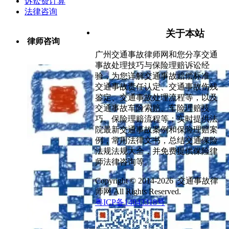
诉讼费计算
法律咨询
关于本站
律师咨询
广州交通事故律师网和您分享交通
事故处理技巧与保险理赔诉讼经
验，为您详解交通事故赔偿标准、
交通事故责任认定、交通事故伤残
鉴定、交通事故处理流程等，以及
交通事故车险索赔、车险理赔技
巧、保险理赔流程等；实时提供法
院最新交通事故案例和保险理赔案
例，常用法律文书，总结交通保险
法规法规大全，并免费提供保险律
师法律咨询等。
Copyright © 2014-2026 交通事故律
师网 All Rights Reserved.
粤ICP备14043318号