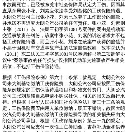
事故而死亡，已经被东莞市社会保障局认定为工伤。因而其
直系亲属张小花、刘素应依法享受刘基铭的工伤保险待遇。
大朗公汽公司主张张小花、刘素已放弃了工伤部分的赔款，
并承诺不再追究大朗公汽公司的任何责任。张小花、刘素则
主张（2011）东二法民三初字第1081号案件的案由是机动车
交通事故责任纠纷，该案中张小花、刘素的诉讼请求并不包
括工伤保险待遇，而且张小花、刘素在该案中获得的赔偿并
不高于因机动车交通事故产生的法定赔偿数额，故本院认为
（2011）东二法民三初字第1081号民事调解书第二项调解协
议中“案涉事故的任何损失”仅指因机动车交通事故产生相关
赔偿，不包括工伤保险待遇。
根据《工伤保险条例》第六十二条第二款规定，大朗公汽公
司未为刘基铭缴纳工伤保险费，大朗公汽公司应按照工伤保
险条例规定的工伤保险待遇项目和标准支付费用。大朗公汽
公司主张刘基铭自愿申请不购买社保，相关的损失应自行承
担。但根据《中华人民共和国社会保险法》第三十三条的规
定，工伤保险费应由用人单位缴纳，职工不缴纳，故因大朗
公汽公司未为刘基铭缴纳工伤保险费导致的相关损失应由大
朗公汽公司承担。根据《工伤保险条例》第三十九的规定，
大朗公汽公司应支付一次性工亡补助金，丧葬补助金和供养