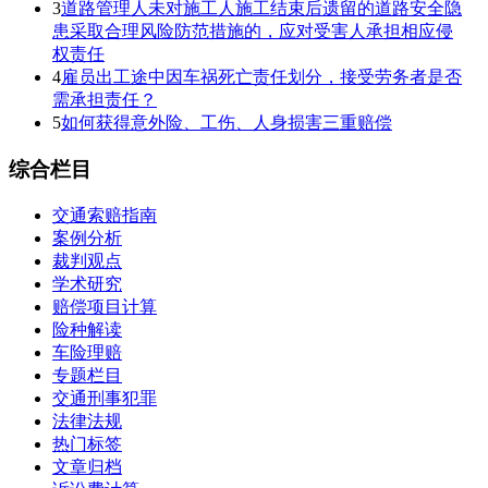
3
道路管理人未对施工人施工结束后遗留的道路安全隐
患采取合理风险防范措施的，应对受害人承担相应侵
权责任
4
雇员出工途中因车祸死亡责任划分，接受劳务者是否
需承担责任？
5
如何获得意外险、工伤、人身损害三重赔偿
综合栏目
交通索赔指南
案例分析
裁判观点
学术研究
赔偿项目计算
险种解读
车险理赔
专题栏目
交通刑事犯罪
法律法规
热门标签
文章归档