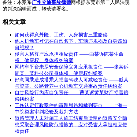
备注：本案系
广州交通事故律师
网根据东莞市第二人民法院
的判决编辑而成，转载请署名。
相关文章
如何获得意外险、工伤、人身损害三重赔偿
他人机动车登记在自己名下，车辆违规祸及自身该如
何维权？
侵害人格尊严应承担相应责任 ——曲某诉陈某生命
权、健康权、身体权纠纷案
网约车平台未尽安全保障义务应承担责任 ——张某诉
周某、某科技公司身体权、健康权纠纷案
好意同乘造成搭乘人损害驾驶人可减轻责任 ——戚某
与梁某、公路管养中心机动车交通事故责任纠纷案
自甘风险行为应自负责任 ——曹某诉黄某财产损害赔
偿纠纷案
工伤认定行政案件的审理思路和裁判要点——上海一
中院类案审判经验及裁判方法
道路管理人未对施工人施工结束后遗留的道路安全隐
患采取合理风险防范措施的，应对受害人承担相应侵
权责任