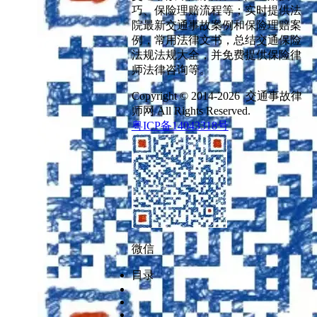
巧、保险理赔流程等；实时提供法
院最新交通事故案例和保险理赔案
例，常用法律文书，总结交通保险
法规法规大全，并免费提供保险律
师法律咨询等。
Copyright © 2014-2026 交通事故律
师网 All Rights Reserved.
粤ICP备14043318号
微信
目录