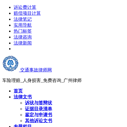
诉讼费计算
赔偿项目计算
法律笔记
实用导航
热门标签
法律咨询
法律新闻
交通事故律师网
车险理赔_人身损害_免费咨询_广州律师
首页
法律文书
诉状与答辩状
证据目录清单
鉴定与申请书
其他诉讼文书
专题栏目