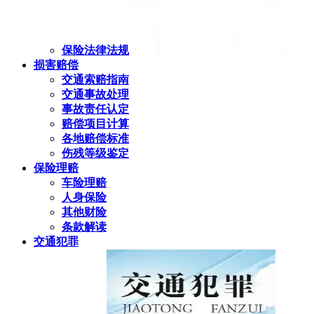
保险法律法规
损害赔偿
交通索赔指南
交通事故处理
事故责任认定
赔偿项目计算
各地赔偿标准
伤残等级鉴定
保险理赔
车险理赔
人身保险
其他财险
条款解读
交通犯罪