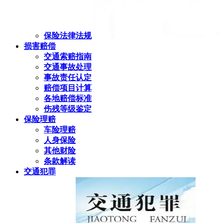
保险法律法规
损害赔偿
交通索赔指南
交通事故处理
事故责任认定
赔偿项目计算
各地赔偿标准
伤残等级鉴定
保险理赔
车险理赔
人身保险
其他财险
条款解读
交通犯罪