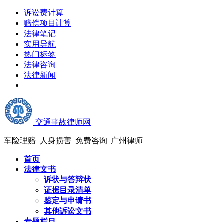
诉讼费计算
赔偿项目计算
法律笔记
实用导航
热门标签
法律咨询
法律新闻
交通事故律师网
车险理赔_人身损害_免费咨询_广州律师
首页
法律文书
诉状与答辩状
证据目录清单
鉴定与申请书
其他诉讼文书
专题栏目