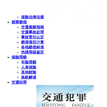
保险法律法规
损害赔偿
交通索赔指南
交通事故处理
事故责任认定
赔偿项目计算
各地赔偿标准
伤残等级鉴定
保险理赔
车险理赔
人身保险
其他财险
条款解读
交通犯罪