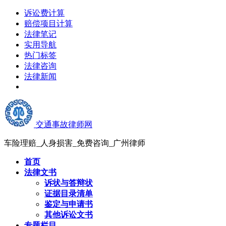
诉讼费计算
赔偿项目计算
法律笔记
实用导航
热门标签
法律咨询
法律新闻
交通事故律师网
车险理赔_人身损害_免费咨询_广州律师
首页
法律文书
诉状与答辩状
证据目录清单
鉴定与申请书
其他诉讼文书
专题栏目