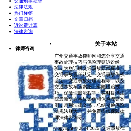
交通刑事犯罪
法律法规
热门标签
文章归档
诉讼费计算
法律咨询
关于本站
律师咨询
广州交通事故律师网和您分享交通
事故处理技巧与保险理赔诉讼经
验，为您详解交通事故赔偿标准、
交通事故责任认定、交通事故伤残
鉴定、交通事故处理流程等，以及
交通事故车险索赔、车险理赔技
巧、保险理赔流程等；实时提供法
院最新交通事故案例和保险理赔案
例，常用法律文书，总结交通保险
法规法规大全，并免费提供保险律
师法律咨询等。
Copyright © 2014-2026 交通事故律