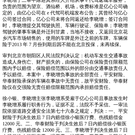
李晓增于二审中陈述其系经人介绍从事 e 代驾返城车服务，
负责的范围为望京、酒仙桥、机场，收费标准是亿心公司确
定的，由亿心公司在 e 代驾司机端发布公告；其曾经与亿心
公司签过合同，亿心公司未将合同返还给李晓增；签订合同
时，李晓增提交其驾驶执照、车辆行驶证、保险单；李晓增
驾驶的肇事车辆是外迁到甘肃，当地不接收，又返回北京花
乡汽车市场销售的，使用的车牌是外迁之前的车牌。车辆保
险于2013 年 7 月份到期后因不能在北京投保，未再续保。
审判北京市朝阳区人民法院判决认定：机动车发生交通事故
造成人身伤亡、财产损失的，由保险公司在保险责任限额范
围内予以赔偿，保险赔偿范围以外的部分由交通事故责任人
予以赔偿。本案中，李晓增负事故的全部责任，平安财险、
华泰财险承保的车辆在事故中无责任，故平安财险、华泰财
险仅在交强险无责任赔偿限额范围内承担赔偿责任。
徐小银、李晓增主张李晓增系受雇于亿心公司且事故发生时
李晓增系履行职务行为，证据不足，法院不予采信。一审法
院依据道路交通安全法第七十六条之规定，判决：一、平安
财险于判决生效后 7 日内赔偿徐小银医疗费、伤残赔偿金
12000 元。二、华泰财险于判决生效后 7 日内赔偿徐小银医
疗费、伤残赔偿金 12000 元。三、李晓增于判决生效后 7 日