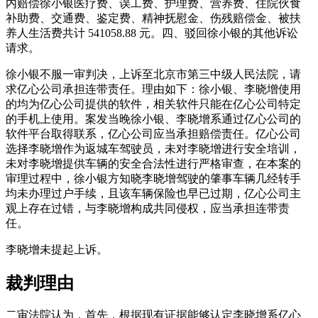
内赔偿徐小银医疗费、误工费、护理费、营养费、住院伙食
补助费、交通费、鉴定费、精神抚慰金、伤残赔偿金、被扶
养人生活费共计 541058.88 元。四、驳回徐小银的其他诉讼
请求。
徐小银不服一审判决，上诉至北京市第三中级人民法院，请
求亿心公司承担连带责任。理由如下：徐小银、李晓增使用
的均为亿心公司提供的软件，相关软件只能在亿心公司特定
的手机上使用。案发当晚徐小银、李晓增系通过亿心公司的
软件平台取得联系，亿心公司应当承担赔偿责任。亿心公司
选择李晓增作为返城车驾驶员，未对李晓增进行安全培训，
未对李晓增提供车辆的安全合法性进行严格审查，在本案的
审理过程中，徐小银方知晓李晓增驾驶的肇事车辆几经转手
均未办理过户手续，且该车辆保险也早已过期，亿心公司主
观上存在过错，与李晓增构成共同侵权，应当承担连带责
任。
李晓增未提起上诉。
裁判理由
二审法院认为，首先，根据现有证据能够认定李晓增系亿心