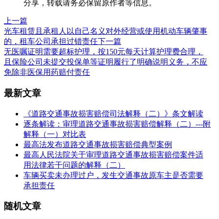
分享，转载请务必保留原作者等信息。
上一篇
光车租赁且承租人以自己名义对外经营或使用机动车辆肇事
的，租车公司承担过错责任
下一篇
无医嘱证明需要超标护理，按150元每天计算护理费合理，
且保险公司未提交投保单等证明履行了明确说明义务，不应
免除非医保用药赔付责任
最新文章
《道路交通事故损害赔偿司法解释（二）》条文解读
逐条解读：审理道路交通事故损害赔偿解释（二）---附
解释（一）对比表
最高法发布道路交通事故损害赔偿典型案例
最高人民法院关于审理道路交通事故损害赔偿案件适
用法律若干问题的解释（二）
车辆买卖未办理过户，发生交通事故原车主是否需要
承担责任
随机文章