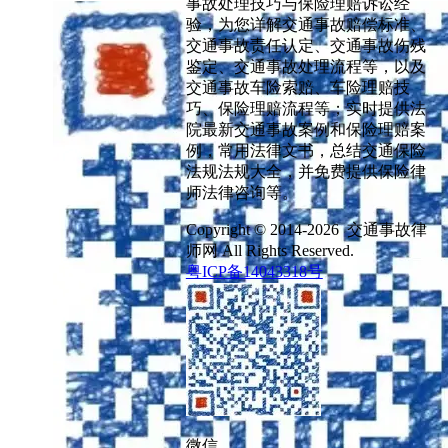
事故处理技巧与保险理赔诉讼经
验，为您详解交通事故赔偿标准、
交通事故责任认定、交通事故伤残
鉴定、交通事故处理流程等，以及
交通事故车险索赔、车险理赔技
巧、保险理赔流程等；实时提供法
院最新交通事故案例和保险理赔案
例，常用法律文书，总结交通保险
法规法规大全，并免费提供保险律
师法律咨询等。
Copyright © 2014-2026 交通事故律
师网 All Rights Reserved.
粤ICP备14043318号
微信