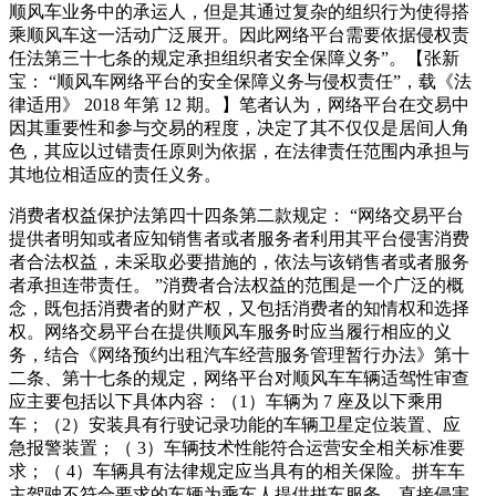
顺风车业务中的承运人，但是其通过复杂的组织行为使得搭
乘顺风车这一活动广泛展开。因此网络平台需要依据侵权责
任法第三十七条的规定承担组织者安全保障义务”。【张新
宝： “顺风车网络平台的安全保障义务与侵权责任”，载《法
律适用》 2018 年第 12 期。】笔者认为，网络平台在交易中
因其重要性和参与交易的程度，决定了其不仅仅是居间人角
色，其应以过错责任原则为依据，在法律责任范围内承担与
其地位相适应的责任义务。
消费者权益保护法第四十四条第二款规定： “网络交易平台
提供者明知或者应知销售者或者服务者利用其平台侵害消费
者合法权益，未采取必要措施的，依法与该销售者或者服务
者承担连带责任。 ”消费者合法权益的范围是一个广泛的概
念，既包括消费者的财产权，又包括消费者的知情权和选择
权。网络交易平台在提供顺风车服务时应当履行相应的义
务，结合《网络预约出租汽车经营服务管理暂行办法》第十
二条、第十七条的规定，网络平台对顺风车车辆适驾性审查
应主要包括以下具体内容：（1）车辆为 7 座及以下乘用
车；（2）安装具有行驶记录功能的车辆卫星定位装置、应
急报警装置；（ 3）车辆技术性能符合运营安全相关标准要
求；（ 4）车辆具有法律规定应当具有的相关保险。拼车车
主驾驶不符合要求的车辆为乘车人提供拼车服务，直接侵害