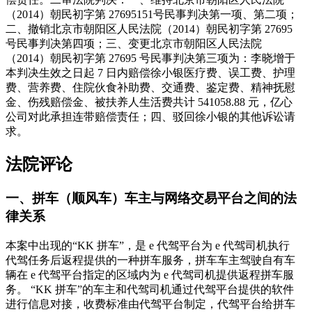
（2014）朝民初字第 27695151号民事判决第一项、第二项；
二、撤销北京市朝阳区人民法院（2014）朝民初字第 27695
号民事判决第四项；三、变更北京市朝阳区人民法院
（2014）朝民初字第 27695 号民事判决第三项为：李晓增于
本判决生效之日起 7 日内赔偿徐小银医疗费、误工费、护理
费、营养费、住院伙食补助费、交通费、鉴定费、精神抚慰
金、伤残赔偿金、被扶养人生活费共计 541058.88 元，亿心
公司对此承担连带赔偿责任；四、驳回徐小银的其他诉讼请
求。
法院评论
一、拼车（顺风车）车主与网络交易平台之间的法
律关系
本案中出现的“KK 拼车”，是 e 代驾平台为 e 代驾司机执行
代驾任务后返程提供的一种拼车服务，拼车车主驾驶自有车
辆在 e 代驾平台指定的区域内为 e 代驾司机提供返程拼车服
务。 “KK 拼车”的车主和代驾司机通过代驾平台提供的软件
进行信息对接，收费标准由代驾平台制定，代驾平台给拼车