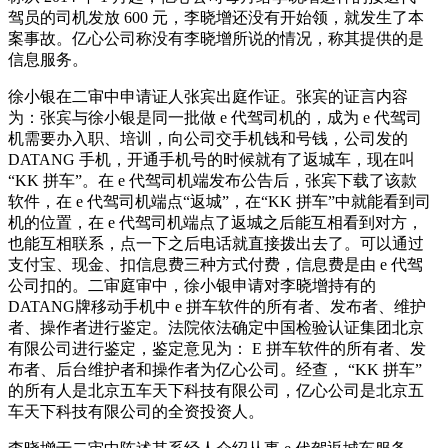
驾员的司机发放 600 元，李晓增还没有开始领，就发生了本
案事故。亿心公司称没有李晓增所说的情况，称其提供的是
信息服务。
徐小银在二审中申请证人张宾出庭作证。张宾的证言内容
为：张宾与徐小银是同一批做 e 代驾司机的，成为 e 代驾司
机需要办入职、培训，向公司交手机钱和号钱，公司发的
DATANG 手机，开通手机号的时候就有了返城车，现在叫
“KK 拼车”。在 e 代驾司机端发布公告后，张宾下载了该款
软件，在 e 代驾司机端点“返城”，在“KK 拼车”中就能看到司
机的位置，在 e 代驾司机端点了返城之后能互相看到对方，
也能互相联系，点一下之后电话就直接拨出去了。可以通过
支付宝、现金、扣信息费三种方式付费，信息费是由 e 代驾
公司扣的。二审庭审中，徐小银申请对李晓增持有的
DATANG牌移动手机中 e 拼车软件的所有者、发布者、维护
者、操作者进行鉴定。法院依法确定中国检验认证集团北京
有限公司进行鉴定，鉴定意见为： E 拼车软件的所有者、发
布者、后台维护者和操作者为亿心公司。经查， “KK 拼车”
的所有人是北京五车天下科技有限公司，亿心公司是北京五
车天下科技有限公司的全资投资人。