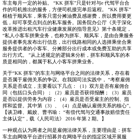
车主每月一定的补贴。 “KK 拼车”只是针对与e 代驾平台合
作的司机推出的服务，方便司机接完单后返程。 “KK 拼车”
根植于顺风车，乘客只需分摊油费及感谢费，所以费用要更
低，却可享受点到点的私车服务。国务院办公厅《关于深化
改革推进出租汽车行业健康发展的指导意见》第十条规定，
“私人小客车拼乘业务，也称为拼车、顺风车，是由合乘服务
提供者事先发布出行信息，出行线路相同的人选择乘坐合乘
服务提供者的小客车、分摊部分出行成本或免费互助的共享
出行方式。 ”从上述规定的逻辑来分析，拼车和顺风车的本
质是相同的，都属于私人小客车拼乘业务。
关于“KK 拼车”的车主与网络平台之间的法律关系，存在着
是否属于雇佣关系的争议。在我国司法实践中， “考察雇佣
关系是否成立，主要看以下几点：（1）双方是否有雇佣合
同（包括口头合同）；（2）雇员是否获得报酬；（3）雇员
是否以提供劳务为内容；（4）雇员是否受雇主的控制、指
挥和监督。其中第（3）、（4）点是确认雇佣关系的核心”。
【谈卫峰、戴姣、曹书瑜： “有偿代驾与交通事故赔偿责任
主体认定”，载《人民司法》 2016 年第 2 期。】
一种观点认为两者之间是雇佣法律关系，主要理由是：拼车
车主由网络平台进行招募并在网络平台的指定区域开展服