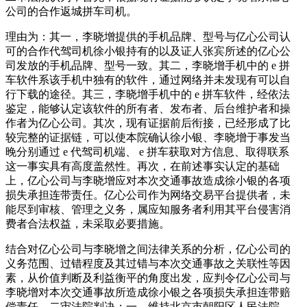
公司的合作返城拼车司机。
理由为：其一，李晓增提供的手机品牌、型号与亿心公司认
可的合作代驾司机徐小银持有的以及证人张宾所述的亿心公
司发放的手机品牌、型号一致。其二，李晓增手机中的 e 拼
车软件系该手机中独有的软件，通过网络并未发现有可以自
行下载的途径。其三，李晓增手机中的 e 拼车软件，经依法
鉴定，能够认定该软件的所有者、发布者、后台维护者和操
作者为亿心公司。其次，现有证据前后衔接，已经形成了比
较完整的证据链，可以使本院确认徐小银、李晓增于事发当
晚分别通过 e 代驾司机端、 e 拼车获取对方信息、取得联系
这一事实具有高度盖然性。再次，在前述事实认定的基础
上，亿心公司与李晓增应对本次交通事故造成徐小银的各项
损失承担连带责任。亿心公司作为网络交易平台提供者，未
能尽到审核、管理之义务，属应知服务者利用其平台侵害消
费者合法权益，未采取必要措施。
结合对亿心公司与李晓增之间法律关系的分析，亿心公司的
义务范围、过错程度及其过错与本次交通事故之关联性等因
素，从价值判断及利益衡平的角度出发，应判令亿心公司与
李晓增对本次交通事故所造成徐小银之各项损失承担连带赔
偿责任。二审法院判决：一、维持北京市朝阳区人民法院