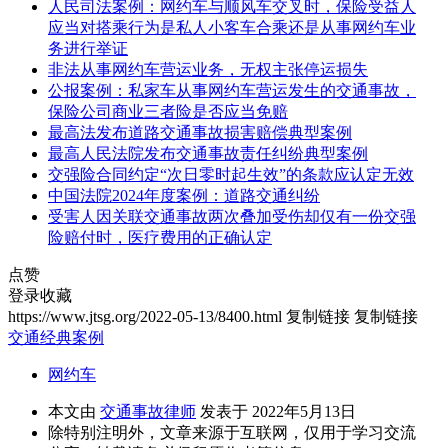
人民司法案例：网约车与顺风车交叉时，保险受益人
应当对搭乘行为是私人小客车合乘还是从事网约车业
务进行举证
非法从事网约车营运业务，无权主张停运损失
公报案例：私家车从事网约车营运发生的交通事故，
保险公司商业三者险是否应当免赔
最高法发布道路交通事故损害赔偿典型案例
最高人民法院发布交通事故责任纠纷典型案例
交强险合同约定“次日零时起生效”的条款应认定无效
中国法院2024年度案例：道路交通纠纷
受害人因关联交通事故两次叠加受伤却仅有一份交强
险赔付时，医疗费用的正确认定
点赞
登录收藏
https://www.jtsg.org/2022-05-13/8400.html
复制链接
复制链接
交通经典案例
网约车
本文由
交通事故律师
发表于 2022年5月13日
除特别注明外，文章来源于互联网，仅用于学习交流