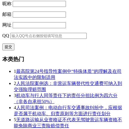
昵称
邮箱
网址
QQ
本类热门
1
最高院第24号指导性案例中“特殊体质”的理解及在司
法实践中的限制适用
2
人民法院案例选：非营运车辆替代性交通费可纳入到
交强险理赔范围
3
机动车与行人同等责任下的责任分担比例为四六分
（非各自承担50%）
4
人民司法案例：电动自行车交通事故纠纷中，应根据
是否属于机动车、归责原则等方面进行责任划分
5
无道路运输从业资格证不代表无驾驶营运车辆资格不
能免除商业三责险赔偿责任