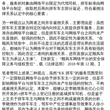
务，服务的对象由网络平台限定为代驾司机，拼车标准由网
络平台制定、收取然后再向拼车车主部分返还，符合雇佣法
律关系认定中的核心要素；
另一种观点认为两者之间并非雇佣关系，主要理由是：虽然
拼车车主需要在特定区域内向特定人群提供拼车服务，且标
准亦由网络平台确定，但是拼车车主与网络平台之间尚未产
生直接的、较强的控制力，因此不能定性为雇佣关系。 “在
顺风车情形中，目前不论是立法的态度还是理论界的主流观
点，都倾向于认为网络平台对于顺风车车主并不具有较强的
控制力，因此否定二者间的雇佣关系，进而直接认定顺风车
车主为承运人主体”。【张新宝： “顺风车网络平台的安全保
障义务与侵权责任”，载《法律适用》 2018 年第 12 期。】
笔者赞同上述第二种观点，虽然“KK 拼车”的服务范围受到
了一定限制且网络平台会给予拼车车主一定的补偿，但是不
影响网络平台与拼车车主之间尚未产生较强的控制力、不构
成雇佣关系的认定。本案中，能够认定李晓增系在亿心公司
所开发的 e拼车平台上登记注册的返城拼车司机，但是鉴于
上文关于拼车车主与网络平台之间不构成雇佣关系的分析，
李晓增作为拼车车主，驾车中产生交通事故导致乘车人徐小
银受损，其作为承运人首先应当承担侵权责任，网络平台并