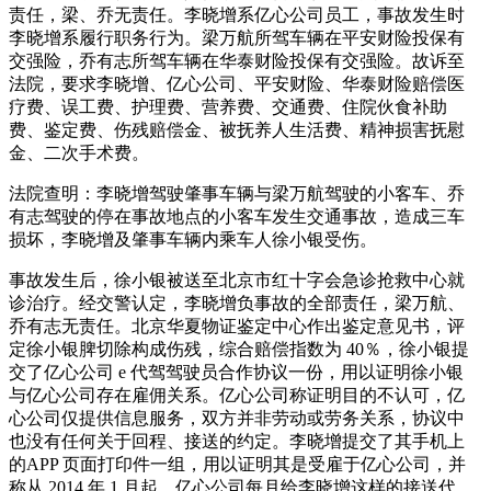
责任，梁、乔无责任。李晓增系亿心公司员工，事故发生时
李晓增系履行职务行为。梁万航所驾车辆在平安财险投保有
交强险，乔有志所驾车辆在华泰财险投保有交强险。故诉至
法院，要求李晓增、亿心公司、平安财险、华泰财险赔偿医
疗费、误工费、护理费、营养费、交通费、住院伙食补助
费、鉴定费、伤残赔偿金、被抚养人生活费、精神损害抚慰
金、二次手术费。
法院查明：李晓增驾驶肇事车辆与梁万航驾驶的小客车、乔
有志驾驶的停在事故地点的小客车发生交通事故，造成三车
损坏，李晓增及肇事车辆内乘车人徐小银受伤。
事故发生后，徐小银被送至北京市红十字会急诊抢救中心就
诊治疗。经交警认定，李晓增负事故的全部责任，梁万航、
乔有志无责任。北京华夏物证鉴定中心作出鉴定意见书，评
定徐小银脾切除构成伤残，综合赔偿指数为 40％，徐小银提
交了亿心公司 e 代驾驾驶员合作协议一份，用以证明徐小银
与亿心公司存在雇佣关系。亿心公司称证明目的不认可，亿
心公司仅提供信息服务，双方并非劳动或劳务关系，协议中
也没有任何关于回程、接送的约定。李晓增提交了其手机上
的APP 页面打印件一组，用以证明其是受雇于亿心公司，并
称从 2014 年 1 月起，亿心公司每月给李晓增这样的接送代