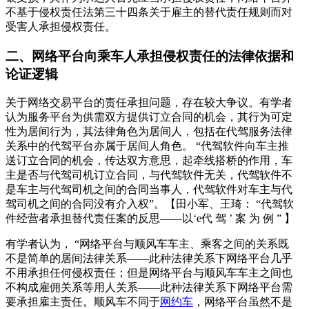
不基于侵权责任法第三十四条关于雇主的替代责任规则而对
受害人承担侵权责任。
二、网络平台向乘车人承担侵权责任的法律依据和
论证逻辑
关于网络交易平台的责任承担问题，存在较大争议。有学者
认为服务平台为供需双方提供订立合同的机会，其行为可定
性为居间行为，其法律角色为居间人，包括在代驾服务法律
关系中的代驾平台亦属于居间人角色。 “代驾软件向车主推
送订立合同的机会，传达双方意思，起牵线搭桥的作用，车
主是否与代驾司机订立合同，与代驾软件无关，代驾软件不
是车主与代驾司机之间的合同当事人，代驾软件对车主与代
驾司机之间的合同没有介入权”。【田小军、王琦： “代驾软
件经营者承担替代责任案的反思——以‘e代 驾 ’ 案 为 例 ” 】
有学者认为， “网络平台与顺风车车主、乘客之间的关系既
不是简单的居间法律关系——此种法律关系下网络平台几乎
不用承担任何侵权责任；但是网络平台与顺风车车主之间也
不构成雇佣关系等用人关系——此种法律关系下网络平台需
要承担雇主责任。顺风车不同于
网约车
，网络平台虽然不是