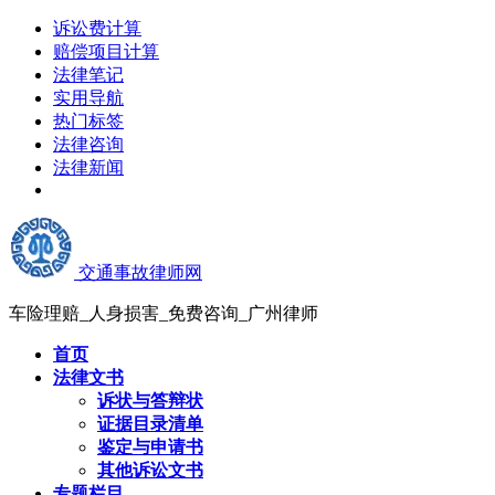
诉讼费计算
赔偿项目计算
法律笔记
实用导航
热门标签
法律咨询
法律新闻
交通事故律师网
车险理赔_人身损害_免费咨询_广州律师
首页
法律文书
诉状与答辩状
证据目录清单
鉴定与申请书
其他诉讼文书
专题栏目