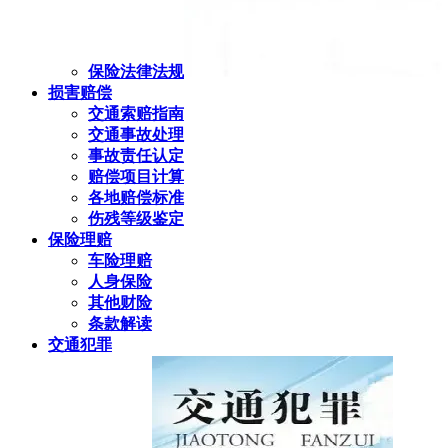
保险法律法规
损害赔偿
交通索赔指南
交通事故处理
事故责任认定
赔偿项目计算
各地赔偿标准
伤残等级鉴定
保险理赔
车险理赔
人身保险
其他财险
条款解读
交通犯罪