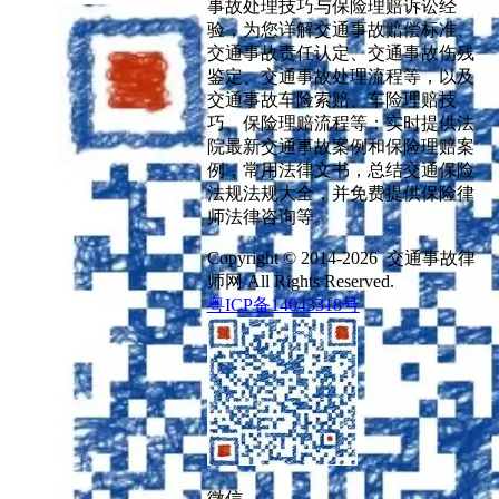
事故处理技巧与保险理赔诉讼经
验，为您详解交通事故赔偿标准、
交通事故责任认定、交通事故伤残
鉴定、交通事故处理流程等，以及
交通事故车险索赔、车险理赔技
巧、保险理赔流程等；实时提供法
院最新交通事故案例和保险理赔案
例，常用法律文书，总结交通保险
法规法规大全，并免费提供保险律
师法律咨询等。
Copyright © 2014-2026 交通事故律
师网 All Rights Reserved.
粤ICP备14043318号
微信