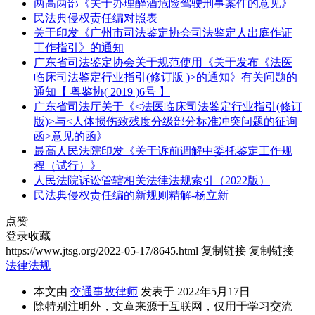
两高两部《关于办理醉酒危险驾驶刑事案件的意见》
民法典侵权责任编对照表
关于印发《广州市司法鉴定协会司法鉴定人出庭作证
工作指引》的通知
广东省司法鉴定协会关于规范使用《关于发布《法医
临床司法鉴定行业指引(修订版 )>的通知》有关问题的
通知【 粤鉴协( 2019 )6号 】
广东省司法厅关于《<法医临床司法鉴定行业指引(修订
版)>与<人体损伤致残度分级部分标准冲突问题的征询
函>意见的函》
最高人民法院印发《关于诉前调解中委托鉴定工作规
程（试行）》
人民法院诉讼管辖相关法律法规索引（2022版）
民法典侵权责任编的新规则精解-杨立新
点赞
登录收藏
https://www.jtsg.org/2022-05-17/8645.html
复制链接
复制链接
法律法规
本文由
交通事故律师
发表于 2022年5月17日
除特别注明外，文章来源于互联网，仅用于学习交流