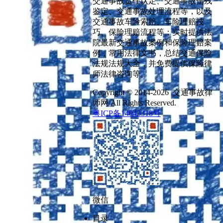
交通事故责任认定、交通事故伤残
鉴定、交通事故处理流程等，以及
交通事故车险索赔、车险理赔技
巧、保险理赔流程等；实时提供法
院最新交通事故案例和保险理赔案
例，常用法律文书，总结交通保险
法规法规大全，并免费提供保险律
师法律咨询等。
Copyright © 2014-2026 交通事故律
师网 All Rights Reserved.
粤ICP备14043318号
微信
目录