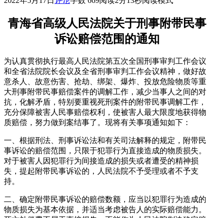
2022年5月17日
评论
字数 669
阅读2分13秒
阅读模式
青海省高级人民法院关于刑事附带民事
诉讼赔偿范围的通知
为认真贯彻执行最高人民法院第五次全国刑事审判工作会议
和全省法院院长会议及全省刑事审判工作会议精神，做好故
意杀人、故意伤害、抢劫、绑架、爆炸、投放危险物质等重
大刑事附带民事赔偿案件的调解工作，减少当事人之间的对
抗，化解矛盾，特别要重视死刑案件的附带民事调解工作，
充分保障被害人民事赔偿权利，使被害人最大限度地获得物
质赔偿，努力做到案结事了。现将有关事项通知如下：
一、根据刑法、刑事诉讼法和有关司法解释的规定，附带民
事诉讼的赔偿范围，只限于犯罪行为直接造成的物质损失。
对于被害人因犯罪行为间接造成的损失或者遭受的精神损
失，提起附带民事诉讼的，人民法院不予受理或者不予支
持。
二、确定附带民事诉讼的赔偿数额，应当以犯罪行为造成的
物质损失为基本依据，并适当考虑被告人的实际赔偿能力。