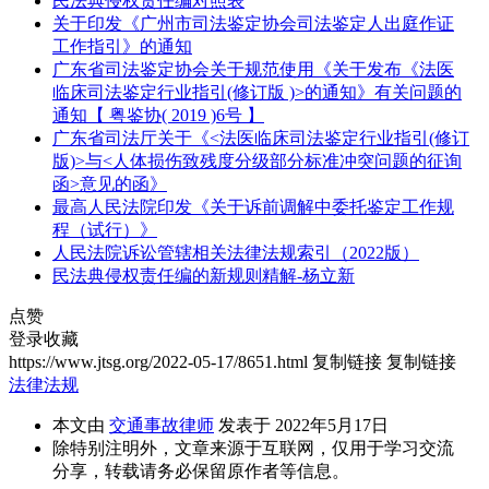
民法典侵权责任编对照表
关于印发《广州市司法鉴定协会司法鉴定人出庭作证
工作指引》的通知
广东省司法鉴定协会关于规范使用《关于发布《法医
临床司法鉴定行业指引(修订版 )>的通知》有关问题的
通知【 粤鉴协( 2019 )6号 】
广东省司法厅关于《<法医临床司法鉴定行业指引(修订
版)>与<人体损伤致残度分级部分标准冲突问题的征询
函>意见的函》
最高人民法院印发《关于诉前调解中委托鉴定工作规
程（试行）》
人民法院诉讼管辖相关法律法规索引（2022版）
民法典侵权责任编的新规则精解-杨立新
点赞
登录收藏
https://www.jtsg.org/2022-05-17/8651.html
复制链接
复制链接
法律法规
本文由
交通事故律师
发表于 2022年5月17日
除特别注明外，文章来源于互联网，仅用于学习交流
分享，转载请务必保留原作者等信息。