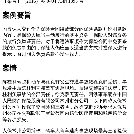
【案号】
（2016）苏 0404 民初 1395 号
案例要旨
向投保人交付作为保险合同组成部分的保险条款并说明条款
内容，是保险人应当主动履行的基本义务，保险人对该义务
的履行负举证责任。对于将违法事项作为保险合同中免责条
款的免责事由的，保险人仍应当以适当的方式对投保人进行
提示，否则相关免责条款不发生效力。
案情
陈桂利驾驶机动车与徐克群发生交通事故致徐克群受伤，事
故发生后陈桂利直接驾车逃离现场。后经交警部门认定，陈
桂利负事故的全部责任，徐克群无责任。因涉事车辆在中国
人民财产保险股份有限公司常州市分公司（以下简称人保常
州公司）投保了交强险和三者险，故徐克群起诉要求人保常
州公司在交强险和三者险范围内赔偿医疗费用和残疾赔偿金
等各项损失。
人保常州公司辩称，驾车人驾车逃离事故现场是其三者险保