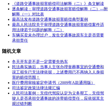
《道路交通事故损害赔偿司法解释（二）》条文解读
逐条解读：审理道路交通事故损害赔偿解释（二）---附
解释（一）对比表
最高法发布道路交通事故损害赔偿典型案例
最高人民法院关于审理道路交通事故损害赔偿案件适
用法律若干问题的解释（二）
车辆买卖未办理过户，发生交通事故原车主是否需要
承担责任
随机文章
冬天开车是不是一定需要先热车
民法典实施后，当事人主张办理丧葬事宜的交通费和
误工损失已无法律依据，上述费用已不再纳入人身损
害的赔偿范围！
医疗费用审核鉴定申请书（2009年A款通用版）
司法鉴定政策法律法规汇编
人民司法案例：无偿代驾应认定为义务帮工，无偿驾
驶人是否承担交通事故的连带赔偿责任，应依据其主
观过错判断