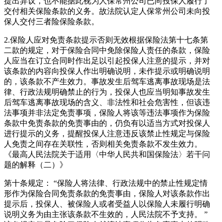
提出异议，也不能据此视为人保常州公司已向投保人履行了
交付相关保险条款的义务。故法院认定人保常州公司未向投
保人交付三者险保险条款。
2.保险人应对免责条款提示否则无效根据保险法第十七条第
二款的规定，对于保险合同中免除保险人责任的条款，保险
人应当在订立合同时作出足以引起投保人注意的提示，并对
该条款的内容向投保人作出明确说明，未作提示或明确说明
的，该条款不产生效力。事故发生后驾车逃离事故现场是法
律、行政法规明确禁止的行为，投保人也应当明知事故发生
后驾车逃离事故现场的含义、非法性和社会危害性，但该违
法事项并非法定免责事项，保险人将该等违法事项作为保险
条款中免责条款的免责事由的，仍负有以适当方式对投保人
进行提示的义务，提醒投保人注意违反该禁止性规定与保险
人免责之间存在关联性，否则相关免责条款不发生效力。
《最高人民法院关于适用〈中华人民共和国保险法〉若干问
题的解释（二）》
第十条规定： “保险人将法律、行政法规中的禁止性规定情
形作为保险合同免责条款的免责事由，保险人对该条款作出
提示后，投保人、被保险人或者受益人以保险人未履行明确
说明义务为由主张该条款不生效的，人民法院不予支持。 ”