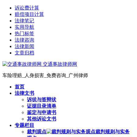
诉讼费计算
赔偿项目计算
法律笔记
实用导航
热门标签
法律咨询
法律新闻
文章归档
交通事故律师网
车险理赔_人身损害_免费咨询_广州律师
首页
法律文书
诉状与答辩状
证据目录清单
鉴定与申请书
其他诉讼文书
专题栏目
裁判观点
裁判规则与实务