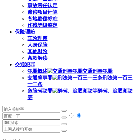
事故责任认定
赔偿项目计算
各地赔偿标准
伤残等级鉴定
保险理赔
车险理赔
人身保险
其他财险
条款解读
交通犯罪
犯罪概述
交通刑事犯罪
交通肇事罪
刑法第一百三
十三条
危险驾驶罪
醉驾、追逐竞驶
等