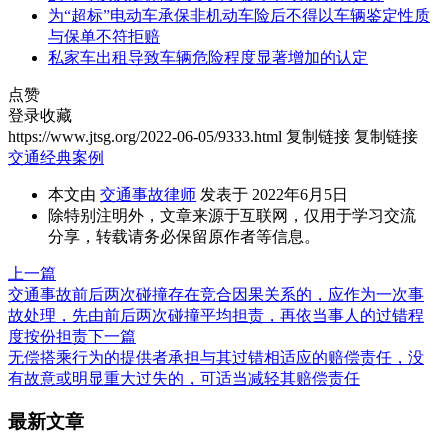
为“超标”电动车承保非机动车险后不得以车辆鉴定性质
与保单不符拒赔
私家车出租导致车辆危险程度显著增加的认定
点赞
登录收藏
https://www.jtsg.org/2022-06-05/9333.html
复制链接
复制链接
交通经典案例
本文由
交通事故律师
发表于 2022年6月5日
除特别注明外，文章来源于互联网，仅用于学习交流
分享，转载请务必保留原作者等信息。
上一篇
交通事故前后两次碰撞存在竞合因果关系的，应作为一次事
故处理，先由前后两次碰撞平均担责，再依当事人的过错程
度按份担责
下一篇
无偿搭乘行为的提供者承担与其过错相适应的赔偿责任，没
有故意或明显重大过失的，可适当减轻其赔偿责任
最新文章