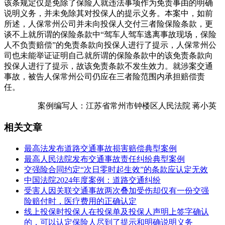
该条规定仅是免除了保险人就违法事项作为免责事由的明确
说明义务，并未免除其对投保人的提示义务。本案中，如前
所述，人保常州公司并未向投保人交付三者险保险条款，更
谈不上就所谓的保险条款中“驾车人驾车逃离事故现场，保险
人不负责赔偿”的免责条款向投保人进行了提示，人保常州公
司也未能举证证明自己就所谓的保险条款中的该免责条款向
投保人进行了提示，故该免责条款不发生效力。就涉案交通
事故，被告人保常州公司仍应在三者险范围内承担赔偿责
任。
案例编写人：江苏省常州市钟楼区人民法院 蒋小英
相关文章
最高法发布道路交通事故损害赔偿典型案例
最高人民法院发布交通事故责任纠纷典型案例
交强险合同约定“次日零时起生效”的条款应认定无效
中国法院2024年度案例：道路交通纠纷
受害人因关联交通事故两次叠加受伤却仅有一份交强
险赔付时，医疗费用的正确认定
线上投保时投保人在投保单及投保人声明上签字确认
的，可以认定保险人尽到了提示和明确说明义务