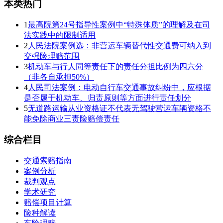
本类热门
1
最高院第24号指导性案例中“特殊体质”的理解及在司
法实践中的限制适用
2
人民法院案例选：非营运车辆替代性交通费可纳入到
交强险理赔范围
3
机动车与行人同等责任下的责任分担比例为四六分
（非各自承担50%）
4
人民司法案例：电动自行车交通事故纠纷中，应根据
是否属于机动车、归责原则等方面进行责任划分
5
无道路运输从业资格证不代表无驾驶营运车辆资格不
能免除商业三责险赔偿责任
综合栏目
交通索赔指南
案例分析
裁判观点
学术研究
赔偿项目计算
险种解读