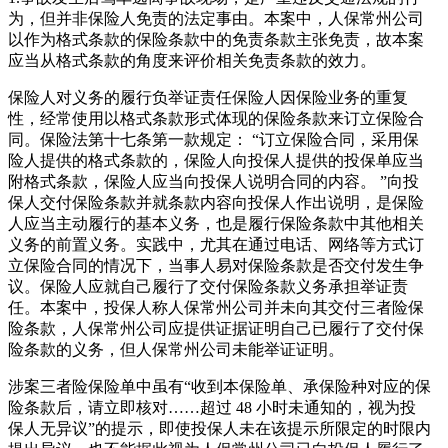
为，但并非保险人免责的法定事由。本案中，人保常州公司
以作为格式条款的保险条款中的免责条款主张免责，故本案
应当从格式条款的角度来评价相关免责条款的效力。
保险人对义务的履行负举证责任保险人因保险业务的重复
性，经常使用以格式条款形式体现的保险条款来订立保险合
同。保险法第十七条第一款规定： “订立保险合同，采用保
险人提供的格式条款的，保险人向投保人提供的投保单应当
附格式条款，保险人应当向投保人说明合同的内容。 ”向投
保人交付保险条款并就条款内容向投保人作出说明，是保险
人应当主动履行的基本义务，也是履行保险条款中其他相关
义务的前置义务。实践中，尤其在通过电话、网络等方式订
立保险合同的情况下，当事人易对保险条款是否交付发生争
议。保险人应就自己履行了交付保险条款义务承担举证责
任。本案中，投保人称人保常州公司并未向其交付三者险保
险条款，人保常州公司应提供证据证明自己已履行了交付保
险条款的义务，但人保常州公司未能举证证明。
涉案三者险保险单中虽有“收到本保险单、承保险种对应的保
险条款后，请立即核对……超过 48 小时未通知的，视为投
保人无异议”的提示，即使投保人未在该提示所限定的时限内