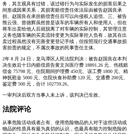
务，其主观具有过错，该过错行为与实际发生的损害后果之
间形成因果关系，其损害赔偿责任依法应由被告赵国良承
担。赵国良在承担赔偿责任后可以向侵权人追偿。三、被告
熊云强、曾德辉虽然曾是该车的车辆所有人和使用人，但在
将车出卖给他人后就脱离了对车辆的实际控制，其管理注意
义务也随车辆的买卖流转变更为实际掌控人负有，故其在出
卖过程虽然没有完善变更登记手续，但按照现行交通事故损
害担责的规定，不属次事故的民事责任主体。
2年 8 月 24 日，龙马潭区人民法院判决：被告赵国良在本判
决生效后十日内赔偿原告黄文兴医疗费 18891.26 元、伤残赔
偿金 75798 元、住院期间护理费 450元、误工费 1800 元、精
神抚慰金 5000 元、住院伙食补助费 120 元、交通费 200元、
鉴定费 500 元，合计 102759.26。
一审判决后双方当事人未上诉，该判决已生效。
法院评论
从事危险活动或者占有、使用危险物品的人对于这些活动或
物品的性质具有最为真切的认识，也最具有能力控制危险的