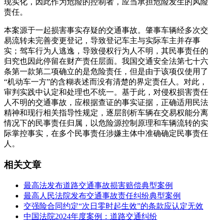
现实化，因此作为危险的控制者，应当承担危险发生的风险
责任。
本案源于一起损害事实存疑的交通事故。肇事车辆经多次交
易流转未完善变更登记，导致登记车主与实际车主并存事
实；驾车行为人逃逸，导致侵权行为人不明，其民事责任的
归究也因此停留在财产责任层面。我国交通安全法第七十六
条第一款第二项确立的是危险责任，但是由于该项仅使用了
“机动车一方”的含糊表述而没有清楚的界定责任人。对此，
审判实践中认定和处理也不统一。基于此，对侵权损害责任
人不明的交通事故，应根据查证的事实证据，正确适用民法
精神和现行相关指导性规定，逐层剖析车辆在交易权能分离
情况下的民事责任归属，以危险源控制原理和车辆流转的实
际掌控事实，在多个民事责任涉嫌主体中准确确定民事责任
人。
相关文章
最高法发布道路交通事故损害赔偿典型案例
最高人民法院发布交通事故责任纠纷典型案例
交强险合同约定“次日零时起生效”的条款应认定无效
中国法院2024年度案例：道路交通纠纷