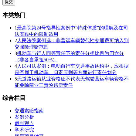
本类热门
1
最高院第24号指导性案例中“特殊体质”的理解及在司
法实践中的限制适用
2
人民法院案例选：非营运车辆替代性交通费可纳入到
交强险理赔范围
3
机动车与行人同等责任下的责任分担比例为四六分
（非各自承担50%）
4
人民司法案例：电动自行车交通事故纠纷中，应根据
是否属于机动车、归责原则等方面进行责任划分
5
无道路运输从业资格证不代表无驾驶营运车辆资格不
能免除商业三责险赔偿责任
综合栏目
交通索赔指南
案例分析
裁判观点
学术研究