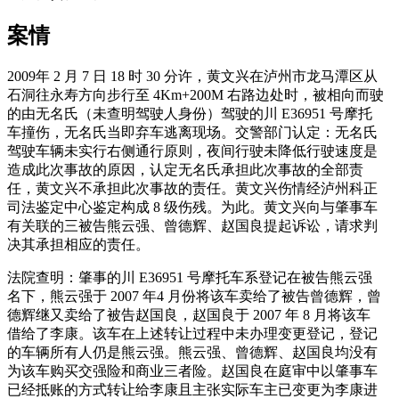
案情
2009年 2 月 7 日 18 时 30 分许，黄文兴在泸州市龙马潭区从
石洞往永寿方向步行至 4Km+200M 右路边处时，被相向而驶
的由无名氏（未查明驾驶人身份）驾驶的川 E36951 号摩托
车撞伤，无名氏当即弃车逃离现场。交警部门认定：无名氏
驾驶车辆未实行右侧通行原则，夜间行驶未降低行驶速度是
造成此次事故的原因，认定无名氏承担此次事故的全部责
任，黄文兴不承担此次事故的责任。黄文兴伤情经泸州科正
司法鉴定中心鉴定构成 8 级伤残。为此。黄文兴向与肇事车
有关联的三被告熊云强、曾德辉、赵国良提起诉讼，请求判
决其承担相应的责任。
法院查明：肇事的川 E36951 号摩托车系登记在被告熊云强
名下，熊云强于 2007 年4 月份将该车卖给了被告曾德辉，曾
德辉继又卖给了被告赵国良，赵国良于 2007 年 8 月将该车
借给了李康。该车在上述转让过程中未办理变更登记，登记
的车辆所有人仍是熊云强。熊云强、曾德辉、赵国良均没有
为该车购买交强险和商业三者险。赵国良在庭审中以肇事车
已经抵账的方式转让给李康且主张实际车主已变更为李康进