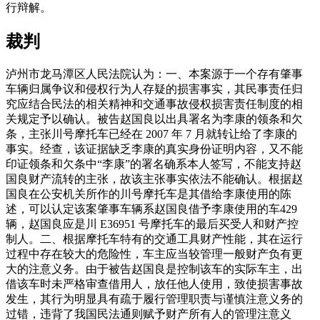
行辩解。
裁判
泸州市龙马潭区人民法院认为：一、本案源于一个存有肇事
车辆归属争议和侵权行为人存疑的损害事实，其民事责任归
究应结合民法的相关精神和交通事故侵权损害责任制度的相
关规定予以确认。被告赵国良以出具署名为李康的领条和欠
条，主张川号摩托车已经在 2007 年 7 月就转让给了李康的
事实。经查，该证据缺乏李康的真实身份证明内容，又不能
印证领条和欠条中“李康”的署名确系本人签写，不能支持赵
国良财产流转的主张，故该主张事实依法不能确认。根据赵
国良在公安机关所作的川号摩托车是其借给李康使用的陈
述，可以认定该案肇事车辆系赵国良借予李康使用的车429
辆，赵国良应是川 E36951 号摩托车的最后买受人和财产控
制人。二、根据摩托车特有的交通工具财产性能，其在运行
过程中存在较大的危险性，车主应当较管理一般财产负有更
大的注意义务。由于被告赵国良是控制该车的实际车主，出
借该车时未严格审查借用人，放任他人使用，致使损害事故
发生，其行为明显具有疏于履行管理职责与谨慎注意义务的
过错，违背了我国民法通则赋予财产所有人的管理注意义