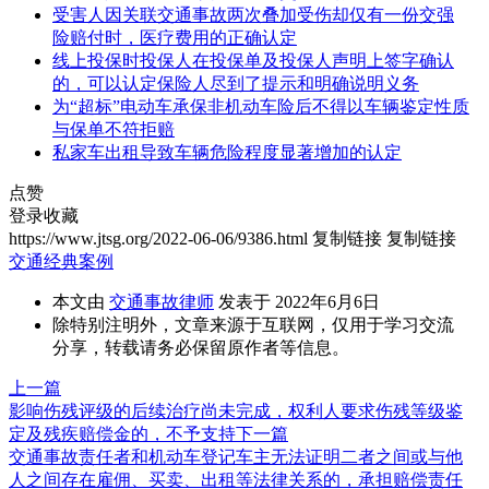
受害人因关联交通事故两次叠加受伤却仅有一份交强
险赔付时，医疗费用的正确认定
线上投保时投保人在投保单及投保人声明上签字确认
的，可以认定保险人尽到了提示和明确说明义务
为“超标”电动车承保非机动车险后不得以车辆鉴定性质
与保单不符拒赔
私家车出租导致车辆危险程度显著增加的认定
点赞
登录收藏
https://www.jtsg.org/2022-06-06/9386.html
复制链接
复制链接
交通经典案例
本文由
交通事故律师
发表于 2022年6月6日
除特别注明外，文章来源于互联网，仅用于学习交流
分享，转载请务必保留原作者等信息。
上一篇
影响伤残评级的后续治疗尚未完成，权利人要求伤残等级鉴
定及残疾赔偿金的，不予支持
下一篇
交通事故责任者和机动车登记车主无法证明二者之间或与他
人之间存在雇佣、买卖、出租等法律关系的，承担赔偿责任