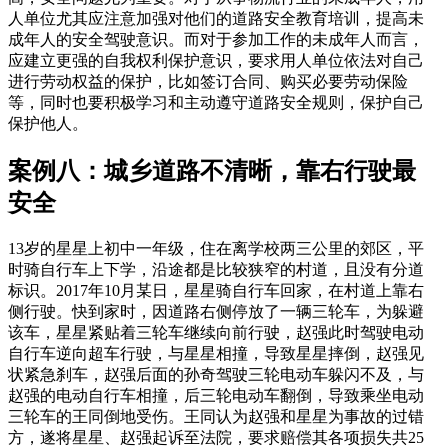
人单位尤其应注意加强对他们的道路安全教育培训，提高未
成年人的安全驾驶意识。而对于参加工作的未成年人而言，
应建立更强的自我权利保护意识，要求用人单位依法对自己
进行劳动权益的保护，比如签订合同、购买必要劳动保险
等，同时也要积极学习和主动遵守道路安全规则，保护自己
保护他人。
案例八：城乡道路不清晰，靠右行驶最
安全
13岁的星星上初中一年级，住在离学校两三公里的郊区，平
时骑自行车上下学，沿途都是比较狭窄的村道，且没有分道
标识。2017年10月某日，星星骑自行车回家，在村道上靠右
侧行驶。快到家时，因道路右侧停放了一辆三轮车，为躲避
该车，星星紧贴着三轮车继续向前行驶，赵强此时驾驶电动
自行车逆向超车行驶，与星星相撞，导致星星摔倒，赵强见
状紧急刹车，赵强后面的孙奇驾驶三轮电动车躲闪不及，与
赵强的电动自行车相撞，后三轮电动车翻倒，导致乘坐电动
三轮车的王同倒地受伤。王同认为赵强和星星为事故的过错
方，遂将星星、赵强起诉至法院，要求赔偿其各项损失共25