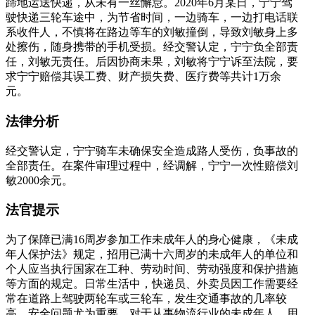
蹄地运送快递，从未有一丝懈怠。2020年6月某日，宁宁驾
驶快递三轮车途中，为节省时间，一边骑车，一边打电话联
系收件人，不慎将在路边等车的刘敏撞倒，导致刘敏身上多
处擦伤，随身携带的手机受损。经交警认定，宁宁负全部责
任，刘敏无责任。后因协商未果，刘敏将宁宁诉至法院，要
求宁宁赔偿其误工费、财产损失费、医疗费等共计1万余
元。
法律分析
经交警认定，宁宁骑车未确保安全造成路人受伤，负事故的
全部责任。在案件审理过程中，经调解，宁宁一次性赔偿刘
敏2000余元。
法官提示
为了保障已满16周岁参加工作未成年人的身心健康，《未成
年人保护法》规定，招用已满十六周岁的未成年人的单位和
个人应当执行国家在工种、劳动时间、劳动强度和保护措施
等方面的规定。日常生活中，快递员、外卖员因工作需要经
常在道路上驾驶两轮车或三轮车，发生交通事故的几率较
高，安全问题尤为重要。对于从事物流行业的未成年人，用