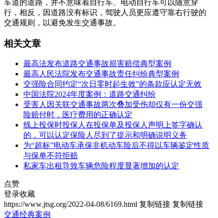
车道的道路，并不意味着自行车、电动自行车可以随意穿
行，相反，因道路没有标识，驾驶人员更应遵守靠右行驶的
交通规则，以避免发生交通事故。
相关文章
最高法发布道路交通事故损害赔偿典型案例
最高人民法院发布交通事故责任纠纷典型案例
交强险合同约定“次日零时起生效”的条款应认定无效
中国法院2024年度案例：道路交通纠纷
受害人因关联交通事故两次叠加受伤却仅有一份交强
险赔付时，医疗费用的正确认定
线上投保时投保人在投保单及投保人声明上签字确认
的，可以认定保险人尽到了提示和明确说明义务
为“超标”电动车承保非机动车险后不得以车辆鉴定性质
与保单不符拒赔
私家车出租导致车辆危险程度显著增加的认定
点赞
登录收藏
https://www.jtsg.org/2022-04-08/6169.html
复制链接
复制链接
交通经典案例