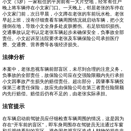
小文（3岁）一家租住的平房前有一大片空地，经常有住户
晚上将车辆停在小文家门口。一天晚上，邻居老张的车停在
小文家门前，次日早晨，小文蹲在老张的车前玩水枪。老张
早起上班，没有仔细查看车辆周围情况就启动车辆，把小文
撞倒在地，导致小文全身多处皮肤擦伤、右足软组织损伤。
交通事故认定书认定老张车辆起步未确保安全，负事故全部
责任。小文起诉至法院要求老张及车辆保险公司承担医疗
费、交通费、营养费等各项经济损失。
法律分析
本案中，老张忽视车辆前部盲区，未尽到合理的注意义务，
负事故的全部责任，故保险公司应在交强险限额内先行承担
小文因事故产生损失的赔偿责任。超出部分，因肇事车辆投
保第三者责任保险，故应先由保险公司在第三者责任险限额
内先行赔偿。赔偿后仍有不足的，由老张实际承担。
法官提示
在车辆启动前驾驶员应仔细检查车辆周围的情况，这是因为
存在“开车前的盲区”，即车身周围存在驾驶员无法通过车窗
和后视镜看到的盲区。避免因忽视盲区造成人财物的损失非