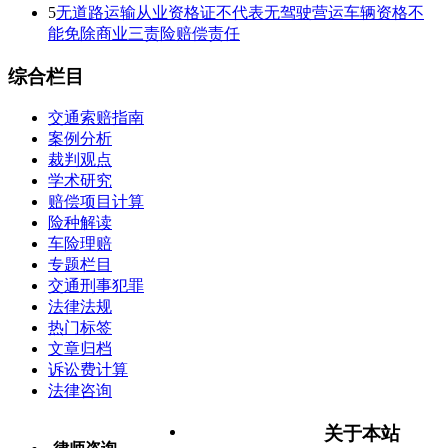
5
无道路运输从业资格证不代表无驾驶营运车辆资格不
能免除商业三责险赔偿责任
综合栏目
交通索赔指南
案例分析
裁判观点
学术研究
赔偿项目计算
险种解读
车险理赔
专题栏目
交通刑事犯罪
法律法规
热门标签
文章归档
诉讼费计算
法律咨询
关于本站