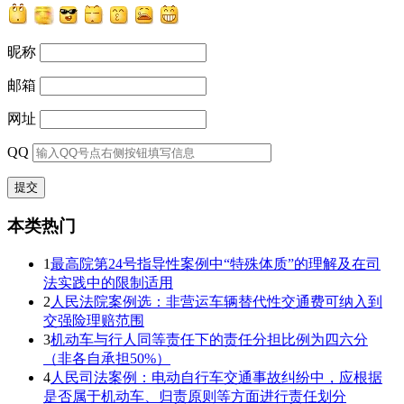
昵称
邮箱
网址
QQ
本类热门
1
最高院第24号指导性案例中“特殊体质”的理解及在司
法实践中的限制适用
2
人民法院案例选：非营运车辆替代性交通费可纳入到
交强险理赔范围
3
机动车与行人同等责任下的责任分担比例为四六分
（非各自承担50%）
4
人民司法案例：电动自行车交通事故纠纷中，应根据
是否属于机动车、归责原则等方面进行责任划分