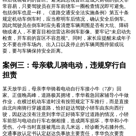
常容易，只要驾驶员在开车前绕车一圈检查情况即可避免。
包括倒车也是一样，《道路交通安全法实施条例》第五十条
规定机动车倒车时，应当察明车后情况，确认安全后倒车。
因此驾驶员在倒车时应先看清楚车辆周围是否有大坑、障碍
物或者人，不要盲目相信雷达和倒车影像。要牢记“未启动先
检查，开车前的盲区不容忽视”。同时，家长应提醒未成年子
女不要在停车场内、出入口以及停止的车辆周围停留或玩
耍，要与车辆保持安全距离。
案例三：母亲载儿骑电动，违规穿行自
担责
某天放学后，母亲李华骑着电动自行车接小牛（7岁）回
家。正值晚高峰，道路极其拥堵，李华着急回家辅导小牛做
作业，在横过机动车道时没有按照规定下车推行，而是直接
由北向南骑行穿越道路，恰好赵达驾驶小轿车由东向西行
驶，因赵达没有注意到李华正好骑车穿过道路的情况，小轿
车前部与电动自行车右侧相撞，造成两车损坏，李华和小牛
受伤。小牛当时直接被甩出去几米远，经诊断为右膝外伤。
交通事故认定书认定赵达负事故主要责任，李华负次要责