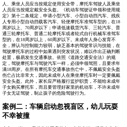
人、乘坐人员应当按规定使用安全带，摩托车驾驶人及乘坐
人员应当按规定戴安全头盔。《机动车驾驶证申领和使用规
定》第十二条规定，申请小型汽车、小型自动挡汽车、残疾
人专用小型自动挡载客汽车、轻便摩托车准驾车型的，在18
周岁以上、70周岁以下；申请低速载货汽车、三轮汽车、普
通三轮摩托车、普通二轮摩托车或者轮式自行机械车准驾车
型的，在18周岁以上，60周岁以下。未成年人身心发育不
全，辨认与控制能力较弱，缺乏基本的驾驶常识与技能，在
驾驶摩托车的过程中如果遇到突发状况，难以作出正确判断
处置，极易发生交通事故。依照《道路交通安全法》的规
定，驾驶摩托车与驾驶汽车一样，必须申领驾照，且要求年
满18周岁。在所有摩托车交通事故伤亡中，不佩戴安全头盔
伤亡占比非常大，因此未成年人在乘坐摩托车时一定要佩戴
安全头盔。此外，家长应严格履行监护职责，不能给未成年
子女购买摩托车，而且要管理好家里的机动车，不许未成年
子女无证驾驶，制止孩子的危险驾驶行为。
案例二：车辆启动忽视盲区，幼儿玩耍
不幸被撞