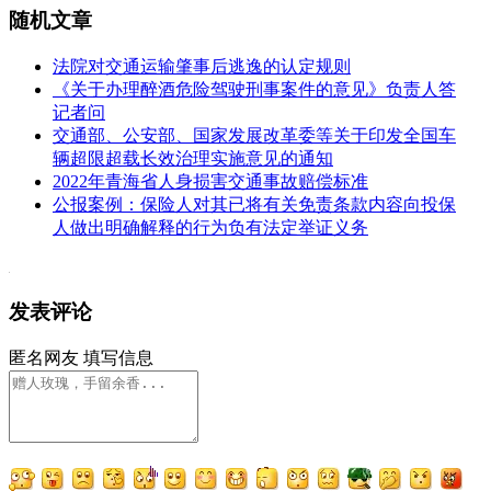
随机文章
法院对交通运输肇事后逃逸的认定规则
《关于办理醉酒危险驾驶刑事案件的意见》负责人答
记者问
交通部、公安部、国家发展改革委等关于印发全国车
辆超限超载长效治理实施意见的通知
2022年青海省人身损害交通事故赔偿标准
公报案例：保险人对其已将有关免责条款内容向投保
人做出明确解释的行为负有法定举证义务
发表评论
匿名网友
填写信息