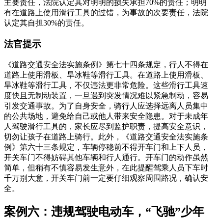
主要责任，法院认定其对明明的损失承担70%的责任；明明
有在道路上使用滑行工具的过错，为事故的次要责任，法院
认定其自担30%的责任。
法官提示
《道路交通安全法实施条例》第七十四条规定，行人不得在
道路上使用滑板、旱冰鞋等滑行工具。在道路上使用滑板、
旱冰鞋等滑行工具，不仅违法更非常危险。这些滑行工具速
度快且无制动装置，一旦遇到突发情况难以紧急制动，容易
引发交通事故。为了自身安全，骑行人应选择远离人员集中
的公共场地，避免给自己或他人带来安全隐患。对于未成年
人驾驶滑行工具的，家长应尽到监护职责，提高安全意识，
切勿让孩子在道路上骑行。此外，《道路交通安全法实施条
例》第六十三条规定，车辆停稳前不得开车门和上下人员，
开关车门不得妨碍其他车辆和行人通行。开车门的动作虽然
简单，但稍有不慎容易发生意外，在此提醒驾乘人员下车时
千万别大意，开关车门前一定要仔细观察周围路况，确认安
全。
案例六：违规驾驶电动车，“飞驰”少年