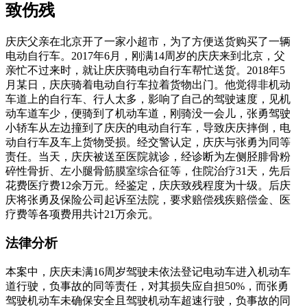
致伤残
庆庆父亲在北京开了一家小超市，为了方便送货购买了一辆
电动自行车。2017年6月，刚满14周岁的庆庆来到北京，父
亲忙不过来时，就让庆庆骑电动自行车帮忙送货。2018年5
月某日，庆庆骑着电动自行车拉着货物出门。他觉得非机动
车道上的自行车、行人太多，影响了自己的驾驶速度，见机
动车道车少，便骑到了机动车道，刚骑没一会儿，张勇驾驶
小轿车从左边撞到了庆庆的电动自行车，导致庆庆摔倒，电
动自行车及车上货物受损。经交警认定，庆庆与张勇为同等
责任。当天，庆庆被送至医院就诊，经诊断为左侧胫腓骨粉
碎性骨折、左小腿骨筋膜室综合征等，住院治疗31天，先后
花费医疗费12余万元。经鉴定，庆庆致残程度为十级。后庆
庆将张勇及保险公司起诉至法院，要求赔偿残疾赔偿金、医
疗费等各项费用共计21万余元。
法律分析
本案中，庆庆未满16周岁驾驶未依法登记电动车进入机动车
道行驶，负事故的同等责任，对其损失应自担50%，而张勇
驾驶机动车未确保安全且驾驶机动车超速行驶，负事故的同