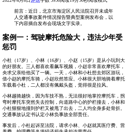
2022年4月8日
评论
字数 5950
阅读19分50秒
阅读模式
前言：近日，北京市海淀区人民法院召开未成年
人交通事故案件情况报告暨典型案例发布会，以
下内容摘自发布会现场文字实录。
案例一：驾驶摩托危险大，违法少年受
惩罚
小杜（17岁）、小林（16岁）、小赵（15岁）是从小玩到大
的好朋友。三人都喜欢看飙车视频，小赵非常喜欢摩托车，
央求父亲给他买了一辆。一天，小林和小杜想去郊区游玩，
借小赵的摩托车骑，小赵欣然答应。小林很大胆地骑着摩托
车载着小杜，二人都没有佩戴头盔，觉得很是拉风。
小林越骑越快，因为车技不熟，无法很好地掌控摩托车，拐
弯时摩托车突然失去控制，向道路中心的护栏撞去，小林和
小杜狠狠地撞到护栏又被甩了出去，二人均全身多处骨折。
交通事故认定书认定小林负事故全部责任。
事发后，小杜起诉至法院，请求小林、小赵就其医疗费、营
养费、护理费等各项经济损失承担连带责任。