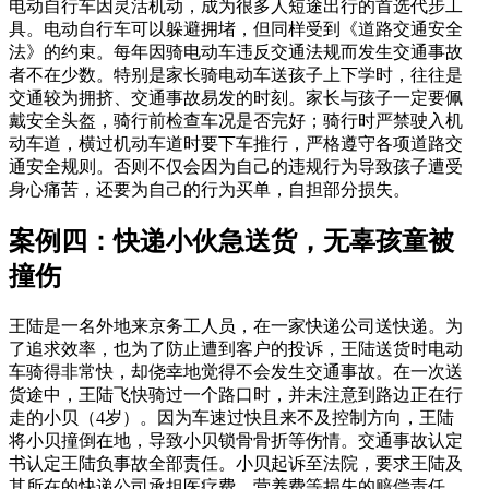
电动自行车因灵活机动，成为很多人短途出行的首选代步工
具。电动自行车可以躲避拥堵，但同样受到《道路交通安全
法》的约束。每年因骑电动车违反交通法规而发生交通事故
者不在少数。特别是家长骑电动车送孩子上下学时，往往是
交通较为拥挤、交通事故易发的时刻。家长与孩子一定要佩
戴安全头盔，骑行前检查车况是否完好；骑行时严禁驶入机
动车道，横过机动车道时要下车推行，严格遵守各项道路交
通安全规则。否则不仅会因为自己的违规行为导致孩子遭受
身心痛苦，还要为自己的行为买单，自担部分损失。
案例四：快递小伙急送货，无辜孩童被
撞伤
王陆是一名外地来京务工人员，在一家快递公司送快递。为
了追求效率，也为了防止遭到客户的投诉，王陆送货时电动
车骑得非常快，却侥幸地觉得不会发生交通事故。在一次送
货途中，王陆飞快骑过一个路口时，并未注意到路边正在行
走的小贝（4岁）。因为车速过快且来不及控制方向，王陆
将小贝撞倒在地，导致小贝锁骨骨折等伤情。交通事故认定
书认定王陆负事故全部责任。小贝起诉至法院，要求王陆及
其所在的快递公司承担医疗费、营养费等损失的赔偿责任。