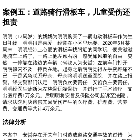
案例五：道路骑行滑板车，儿童受伤还
担责
明明（12周岁）的妈妈为明明购买了一辆电动滑板车作为生
日礼物，明明很是喜爱，经常在小区里玩耍。2020年5月某
周末，明明想带上心爱的滑板车找附近的同学玩，便美滋滋
地骑车上路了。一路上他左顾右盼，感受如风般的自由，突
然，一停靠在路边的车辆（驾驶人为安哲）左前车门打开，
明明躲闪不及，摔倒在地。起身之后明明觉得左手腕疼痛不
已，于是紧急联系母亲。母亲将明明送至医院，并在路上报
警。经交警部门认定，明明负次要责任，安哲负主要责任。
明明经医生诊断为左桡骨远端骨折，并进行了手术治疗，支
出医疗费1万余元。后明明将安哲及保险公司起诉至法院，
请求法院判决赔偿其因受伤产生的医疗费、护理费、营养
费、交通费等共计4万余元。
法律分析
本案中，安哲存在开关车门时造成道路交通事故的过错，为