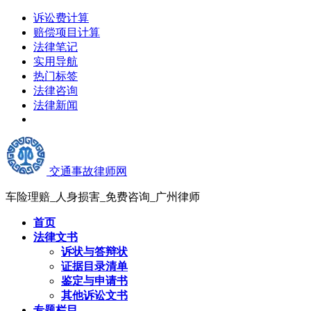
诉讼费计算
赔偿项目计算
法律笔记
实用导航
热门标签
法律咨询
法律新闻
交通事故律师网
车险理赔_人身损害_免费咨询_广州律师
首页
法律文书
诉状与答辩状
证据目录清单
鉴定与申请书
其他诉讼文书
专题栏目