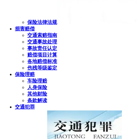
保险法律法规
损害赔偿
交通索赔指南
交通事故处理
事故责任认定
赔偿项目计算
各地赔偿标准
伤残等级鉴定
保险理赔
车险理赔
人身保险
其他财险
条款解读
交通犯罪