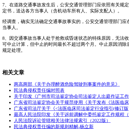
7、在道路交通事故发生后，公安交通管理部门应依照有关规
定书，送达各方当事人（含机动车所有人、实际支配人）。
经调查，确实无法确定交通事故事实的，公安交通管理部门应
当事人。
8、因交通事故当事人处于抢救或昏迷状态的特殊原因，无法
可中止计算，但中止的时间最长不超过两个月。中止原因消除
规定处理。
相关文章
两高两部《关于办理醉酒危险驾驶刑事案件的意见》
民法典侵权责任编对照表
关于印发《广州市司法鉴定协会司法鉴定人出庭作证工作
广东省司法鉴定协会关于规范使用《关于发布《法医临床司法鉴定
广东省司法厅关于《<法医临床司法鉴定行业指引(修订版
最高人民法院印发《关于诉前调解中委托鉴定工作规程（
人民法院诉讼管辖相关法律法规索引（2022版）
民法典侵权责任编的新规则精解-杨立新