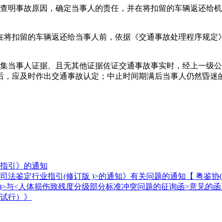
定查明事故原因，确定当事人的责任，并在将扣留的车辆返还给
在将扣留的车辆返还给当事人前，依据《交通事故处理程序规定
收集当事人证据、且无其他证据佐证交通事故事实时，经上一级
后，应及时作出交通事故认定；中止时间期满后当事人仍然昏迷
指引》的通知
行业指引(修订版 )>的通知》有关问题的通知【 粤鉴协( 201
)>与<人体损伤致残度分级部分标准冲突问题的征询函>意见的函
试行）》