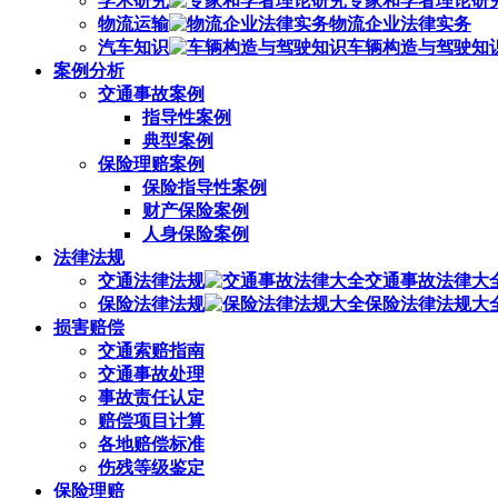
学术研究
专家和学者理论研
物流运输
物流企业法律实务
汽车知识
车辆构造与驾驶知
案例分析
交通事故案例
指导性案例
典型案例
保险理赔案例
保险指导性案例
财产保险案例
人身保险案例
法律法规
交通法律法规
交通事故法律大
保险法律法规
保险法律法规大
损害赔偿
交通索赔指南
交通事故处理
事故责任认定
赔偿项目计算
各地赔偿标准
伤残等级鉴定
保险理赔