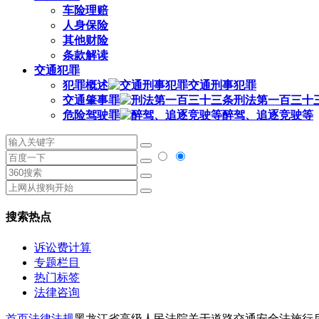
车险理赔
人身保险
其他财险
条款解读
交通犯罪
犯罪概述
交通刑事犯罪
交通肇事罪
刑法第一百三十
危险驾驶罪
醉驾、追逐竞驶等
搜索热点
诉讼费计算
专题栏目
热门标签
法律咨询
首页
法律法规
黑龙江省高级人民法院关于道路交通安全法施行后