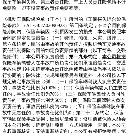
保单车辆损失险、第三者责任险、车上人员责任险包括不计
免赔险，即不设置事故责任免赔率等。
《机动车保险保险单（正本）》所附的《车辆损失综合险保
险条款》（A17G02Z02090923）第四条约定，在本合同的保
险期间内，保险车辆因下列原因发生的损失，本公司按照本
合同的规定负责赔偿：（一）碰撞、倾覆、火灾、爆炸……
第六条约定，应当由事故的其他责任方按照机动车交通事故
责任强制保险合同的约定负责赔偿的部分（以下简称：交强
险赔付），本公司不负责赔偿；
第十九条约定
，
本公司根据
保险车辆驾驶人在事故中所负责任比例承担赔偿责任
；交通
事故认定书中未确定事故责任比例或者由事故当事人依法自
行协商的；除法律、法规和规章另有规定外，本公司按以下
规定确定事故责任比例：（一）保险车辆驾驶人负主要责任
的，事故责任比例为100%；（二）保险车辆驾驶人负主要责
任的，事故责任比例为70%；（三）保险车辆驾驶人负同等
责任的，事故责任比例为50%；（四）保险车辆驾驶人负次
要责任的，事故责任比例为30%；（五）保险车辆驾驶在事
故中无责任的，事故责任比例为0；第二十二条约定，保险
车辆因保险事故受损，应当尽量修复；修理前被保险人须会
同本公司检验，确定修理项目、方式和费用；否则，本公司
有权重新核定；无法重新核定的，本公司有权拒绝赔偿；第