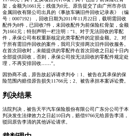
架，金额为1661元；残值为0元。原告提交了由广州市亦信
金属回收有限公司出具的《事故车辆旧件回收记录表》（编
号：0007192），回收日期为2011年11月22日，载明需回收
配件为8件，已回收7件，未回收配件为前保险杠骨架，金额
为1661元；特别声明一栏注明：“1、对于无法回收的零配
件，承保公司有权重新核定此类零配件的定损金额。2、对
于所有需旧件回收的案件，我司只安排两次旧件回收服务。
在首次回收时，未能提供的零配件在首次回收之日起十日内
全部提供回收，否则，承保公司按无法回收的零配件规定处
理，不再安排回收……”。
因协商不成，原告故起诉请求判令：1、被告在其承保的保
险范围内赔偿原告损失11766元；2、被告承担本案诉讼费。
判决结果
法院判决，被告天平汽车保险股份有限公司广东分公司于本
判决发生法律效力之日起10日内，赔偿9766元给原告李清，
驳回原告李清的其他诉讼请求。