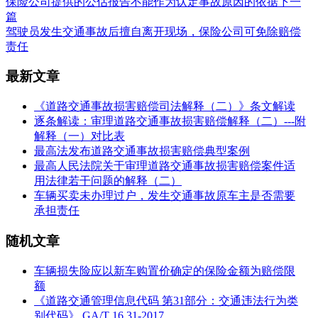
保险公司提供的公估报告不能作为认定事故原因的依据
下一
篇
驾驶员发生交通事故后擅自离开现场，保险公司可免除赔偿
责任
最新文章
《道路交通事故损害赔偿司法解释（二）》条文解读
逐条解读：审理道路交通事故损害赔偿解释（二）---附
解释（一）对比表
最高法发布道路交通事故损害赔偿典型案例
最高人民法院关于审理道路交通事故损害赔偿案件适
用法律若干问题的解释（二）
车辆买卖未办理过户，发生交通事故原车主是否需要
承担责任
随机文章
车辆损失险应以新车购置价确定的保险金额为赔偿限
额
《道路交通管理信息代码 第31部分：交通违法行为类
别代码》 GA/T 16.31-2017