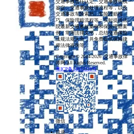
交通事故责任认定、交通事故伤残
鉴定、交通事故处理流程等，以及
交通事故车险索赔、车险理赔技
巧、保险理赔流程等；实时提供法
院最新交通事故案例和保险理赔案
例，常用法律文书，总结交通保险
法规法规大全，并免费提供保险律
师法律咨询等。
Copyright © 2014-2026 交通事故律
师网 All Rights Reserved.
粤ICP备14043318号
微信
目录