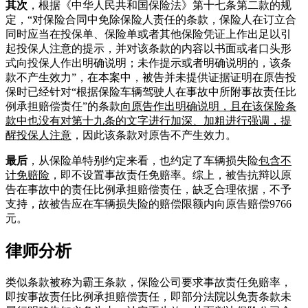
其次
，根据《中华人民共和国保险法》第十七条第二款的规
定，“对保险合同中免除保险人责任的条款，保险人在订立合
同时应当在投保单、保险单或者其他保险凭证上作出足以引
起投保人注意的提示，并对该条款的内容以书面或者口头形
式向投保人作出明确说明；未作提示或者明确说明的，该条
款不产生效力”，在本案中，被告并未提供证据证明在原告投
保时已经针对“根据保险车辆驾驶人在事故中所附事故责任比
例承担赔偿责任”的条款
向原告作出明确说明，且在该保险条
款中也没有对第十九条的文字进行加深、加粗进行强调，提
醒投保人注意
，因此该条款对原告不产生效力。
最后
，从保险单特别约定来看，也约定了车辆损失险
包含不
计免赔险
，即不设置事故责任免赔率。综上，被告抗辩以原
告在事故中的责任比例承担赔偿责任，缺乏合理依据，不予
支持，故被告应在车辆损失险的赔偿限额内向原告赔偿9766
元。
律师分析
类似条款被称为霸王条款，保险公司要求事故责任免赔率，
即按事故责任比例承担赔偿责任，即部分法院以免责条款未