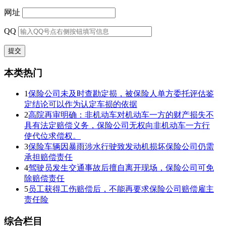
网址
QQ
本类热门
1
保险公司未及时查勘定损，被保险人单方委托评估鉴
定结论可以作为认定车损的依据
2
高院再审明确：非机动车对机动车一方的财产损失不
具有法定赔偿义务，保险公司无权向非机动车一方行
使代位求偿权。
3
保险车辆因暴雨涉水行驶致发动机损坏保险公司仍需
承担赔偿责任
4
驾驶员发生交通事故后擅自离开现场，保险公司可免
除赔偿责任
5
员工获得工伤赔偿后，不能再要求保险公司赔偿雇主
责任险
综合栏目