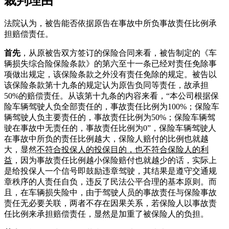
裁判理由
法院认为，被告能否依据原告在事故中所负事故责任比例承
担赔偿责任。
首先
，从原被告双方签订的保险合同来看，被告制定的《车
辆损失综合险保险条款》的第六至十一条已经对责任免除事
项做出规定，该保险条款之外没有责任免除的规定。被告以
该保险条款第十九条的规定认为原告负同等责任，故承担
50%的赔偿责任。从该第十九条的内容来看，“本公司根据保
险车辆驾驶人负全部责任的，事故责任比例为100%；保险车
辆驾驶人负主要责任的，事故责任比例为50%；保险车辆驾
驶在事故中无责任的，事故责任比例为0”，保险车辆驾驶人
在事故中所负的责任比例越大，保险人赔付的比例也就越
大，显然
不符合投保人的投保目的，也不符合保险人的利
益
，因为事故责任比例越小保险赔付也就越少的话，实际上
是给投保人一个信号即鼓励违章驾驶，其结果是遵守交通规
章秩序的人责任自负，违反了民法公平合理的基本原则。而
且，在车辆损失险中，由于驾驶人员的事故责任与保险事故
责任无必要关联，两者不存在因果关系，若保险人以事故责
任比例来承担赔偿责任，显然是加重了被保险人的负担。