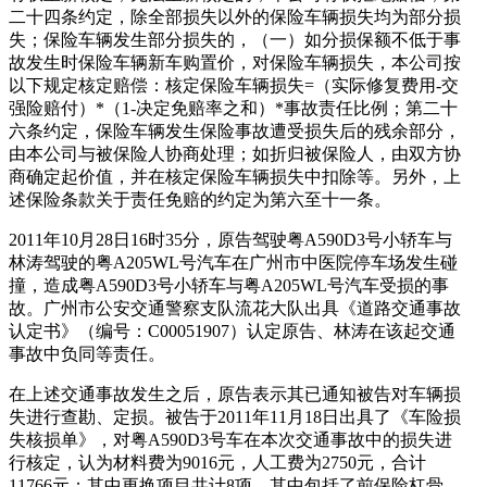
二十四条约定，除全部损失以外的保险车辆损失均为部分损
失；保险车辆发生部分损失的，（一）如分损保额不低于事
故发生时保险车辆新车购置价，对保险车辆损失，本公司按
以下规定核定赔偿：核定保险车辆损失=（实际修复费用-交
强险赔付）*（1-决定免赔率之和）*事故责任比例；第二十
六条约定，保险车辆发生保险事故遭受损失后的残余部分，
由本公司与被保险人协商处理；如折归被保险人，由双方协
商确定起价值，并在核定保险车辆损失中扣除等。另外，上
述保险条款关于责任免赔的约定为第六至十一条。
2011年10月28日16时35分，原告驾驶粤A590D3号小轿车与
林涛驾驶的粤A205WL号汽车在广州市中医院停车场发生碰
撞，造成粤A590D3号小轿车与粤A205WL号汽车受损的事
故。广州市公安交通警察支队流花大队出具《道路交通事故
认定书》（编号：C00051907）认定原告、林涛在该起交通
事故中负同等责任。
在上述交通事故发生之后，原告表示其已通知被告对车辆损
失进行查勘、定损。被告于2011年11月18日出具了《车险损
失核损单》，对粤A590D3号车在本次交通事故中的损失进
行核定，认为材料费为9016元，人工费为2750元，合计
11766元；其中更换项目共计8项，其中包括了前保险杠骨