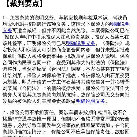
【裁判要点】
1．免责条款的说明义务。车辆应按期年检系常识，驾驶员
均应明知并按期履行该项义务，该情形下保险人的
明确说明
义务
可适当减轻，但并不因此当然免除。本案保险公司已在
“投保人声明”中提示投保人注意免责条款，投保人石某已在
该处签字，证明保险公司已尽
明确说明义务
。《保险法》规
定投保人和保险人可以协商变更合同内容，但并未规定批改
保单时保险人须将免责事由向批改后的被保险人说明。保险
合同作为民事合同一种，在受到其作为特别法的《保险法》
调整外，当然亦应受《合同法》调整，本案石某将其车辆转
让给刘某，保险人对保单做了批改，将被保险人由石某变更
为刘某，即为于债的一方主体石某将其债权债务一并移转予
刘某属《合同法》上的债的概括承受，保险公司依法可作为
债务人可就其免责条款向刘某抗辩，故保险公司无义务向批
改后的被保险人刘某就免责条款做
明确说明义务
。
2．保险公司不承担责任。案涉车辆未按期年检且制动不合
格虽非交通事故惟一原因，但制动不合格系非常严重的安全
隐患，必然导致车辆发生交通事故的概率显著增加，在合同
条款明确约定情形下，保险公司不应承担保险责任，故驳回