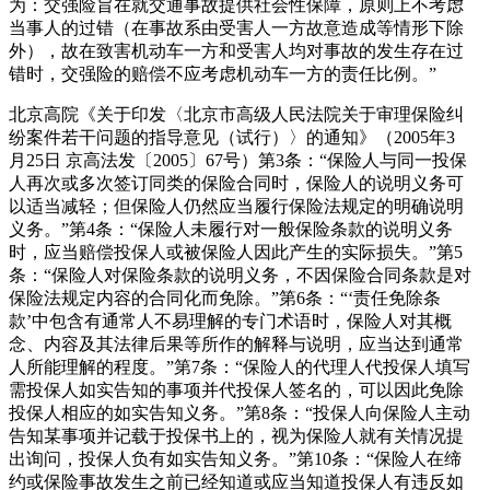
为：交强险旨在就交通事故提供社会性保障，原则上不考虑
当事人的过错（在事故系由受害人一方故意造成等情形下除
外），故在致害机动车一方和受害人均对事故的发生存在过
错时，交强险的赔偿不应考虑机动车一方的责任比例。”
北京高院《关于印发〈北京市高级人民法院关于审理保险纠
纷案件若干问题的指导意见（试行）〉的通知》（2005年3
月25日 京高法发〔2005〕67号）第3条：“保险人与同一投保
人再次或多次签订同类的保险合同时，保险人的说明义务可
以适当减轻；但保险人仍然应当履行保险法规定的明确说明
义务。”第4条：“保险人未履行对一般保险条款的说明义务
时，应当赔偿投保人或被保险人因此产生的实际损失。”第5
条：“保险人对保险条款的说明义务，不因保险合同条款是对
保险法规定内容的合同化而免除。”第6条：“‘责任免除条
款’中包含有通常人不易理解的专门术语时，保险人对其概
念、内容及其法律后果等所作的解释与说明，应当达到通常
人所能理解的程度。”第7条：“保险人的代理人代投保人填写
需投保人如实告知的事项并代投保人签名的，可以因此免除
投保人相应的如实告知义务。”第8条：“投保人向保险人主动
告知某事项并记载于投保书上的，视为保险人就有关情况提
出询问，投保人负有如实告知义务。”第10条：“保险人在缔
约或保险事故发生之前已经知道或应当知道投保人有违反如