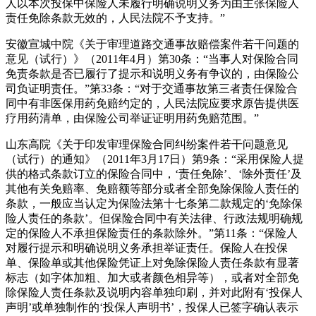
人以本次投保中保险人未履行明确说明义务为由主张保险人
责任免除条款无效的，人民法院不予支持。”
安徽宣城中院《关于审理道路交通事故赔偿案件若干问题的
意见（试行）》（2011年4月）第30条：“当事人对保险合同
免责条款是否已履行了提示和说明义务有争议的，由保险公
司负证明责任。”第33条：“对于交通事故第三者责任保险合
同中有非医保用药免赔约定的，人民法院应要求原告提供医
疗用药清单，由保险公司举证证明用药免赔范围。”
山东高院《关于印发审理保险合同纠纷案件若干问题意见
（试行）的通知》（2011年3月17日）第9条：“采用保险人提
供的格式条款订立的保险合同中，‘责任免除’、‘除外责任’及
其他有关免赔率、免赔额等部分或者全部免除保险人责任的
条款，一般应当认定为保险法第十七条第二款规定的‘免除保
险人责任的条款’。但保险合同中有关法律、行政法规明确规
定的保险人不承担保险责任的条款除外。”第11条：“保险人
对履行提示和明确说明义务承担举证责任。保险人在投保
单、保险单或其他保险凭证上对免除保险人责任条款有显著
标志（如字体加粗、加大或者颜色相异等），或者对全部免
除保险人责任条款及说明内容单独印刷，并对此附有‘投保人
声明’或单独制作的‘投保人声明书’，投保人已签字确认表示