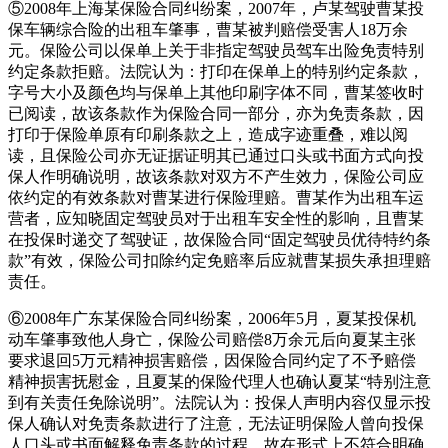
⑤2008年上海某保险合同纠纷案，2007年，卢某驾驶曹某投
保车辆综合险的出租车肇事，曹某被判赔偿受害人18万余
元。保险公司以保单上关于非指定驾驶员驾车出险免责特别
约定条款拒赔。法院认为：打印在保单上的特别约定条款，
字号大小及颜色均与保单上其他印刷字体不同，曹某签收时
已阅读，故该条款作为保险合同一部分，亦为免责条款，因
打印于保险单原有印刷条款之上，造成字迹重叠，难以阅
读，且保险公司亦无证据证明其已通过口头或书面方式向投
保人作明确说明，故该条款对双方不产生效力，保险公司应
依约定的有效条款对曹某进行保险理赔。曹某作为出租车运
营者，应知晓固定驾驶员对于出租车安全性的影响，且曹某
在投保时递交了驾驶证，故保险合同“固定驾驶员优待特约条
款”有效，保险公司扣除约定免赔率后应就曹某损失承担理赔
责任。
⑥2008年广东某保险合同纠纷案，2006年5月，夏某投保机
动车肇事致他人身亡，保险公司赔偿8万余元后向夏某主张
要求退回5万元精神损害赔偿，因保险合同约定了不予赔偿
精神损害抚慰金，且夏某的保险代理人也确认夏某“特别注意
到有关责任免除说明”。法院认为：投保人声明内容仅显示投
保人确认对免责条款进行了注意，无法证明保险人曾向投保
人口头或书面解释免责条款的过程，故在形式上不符合明确