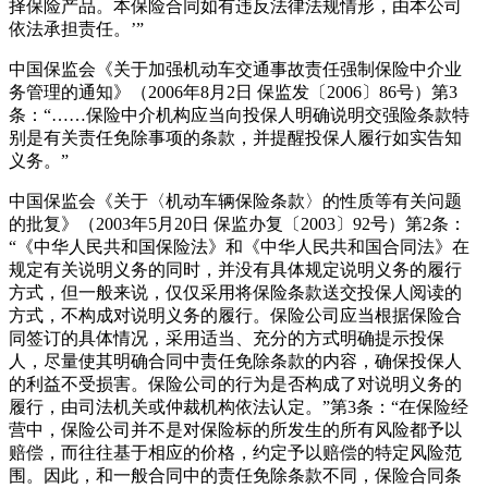
择保险产品。本保险合同如有违反法律法规情形，由本公司
依法承担责任。’”
中国保监会《关于加强机动车交通事故责任强制保险中介业
务管理的通知》（2006年8月2日 保监发〔2006〕86号）第3
条：“……保险中介机构应当向投保人明确说明交强险条款特
别是有关责任免除事项的条款，并提醒投保人履行如实告知
义务。”
中国保监会《关于〈机动车辆保险条款〉的性质等有关问题
的批复》（2003年5月20日 保监办复〔2003〕92号）第2条：
“《中华人民共和国保险法》和《中华人民共和国合同法》在
规定有关说明义务的同时，并没有具体规定说明义务的履行
方式，但一般来说，仅仅采用将保险条款送交投保人阅读的
方式，不构成对说明义务的履行。保险公司应当根据保险合
同签订的具体情况，采用适当、充分的方式明确提示投保
人，尽量使其明确合同中责任免除条款的内容，确保投保人
的利益不受损害。保险公司的行为是否构成了对说明义务的
履行，由司法机关或仲裁机构依法认定。”第3条：“在保险经
营中，保险公司并不是对保险标的所发生的所有风险都予以
赔偿，而往往基于相应的价格，约定予以赔偿的特定风险范
围。因此，和一般合同中的责任免除条款不同，保险合同条