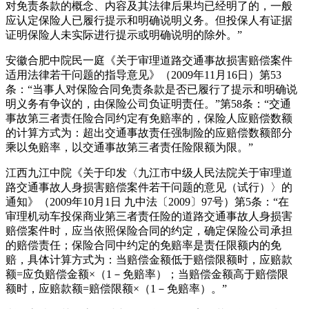
对免责条款的概念、内容及其法律后果均已经明了的，一般
应认定保险人已履行提示和明确说明义务。但投保人有证据
证明保险人未实际进行提示或明确说明的除外。”
安徽合肥中院民一庭《关于审理道路交通事故损害赔偿案件
适用法律若干问题的指导意见》（2009年11月16日）第53
条：“当事人对保险合同免责条款是否已履行了提示和明确说
明义务有争议的，由保险公司负证明责任。”第58条：“交通
事故第三者责任险合同约定有免赔率的，保险人应赔偿数额
的计算方式为：超出交通事故责任强制险的应赔偿数额部分
乘以免赔率，以交通事故第三者责任险限额为限。”
江西九江中院《关于印发〈九江市中级人民法院关于审理道
路交通事故人身损害赔偿案件若干问题的意见（试行）〉的
通知》（2009年10月1日 九中法〔2009〕97号）第5条：“在
审理机动车投保商业第三者责任险的道路交通事故人身损害
赔偿案件时，应当依照保险合同的约定，确定保险公司承担
的赔偿责任；保险合同中约定的免赔率是责任限额内的免
赔，具体计算方式为：当赔偿金额低于赔偿限额时，应赔款
额=应负赔偿金额×（1－免赔率）；当赔偿金额高于赔偿限
额时，应赔款额=赔偿限额×（1－免赔率）。”