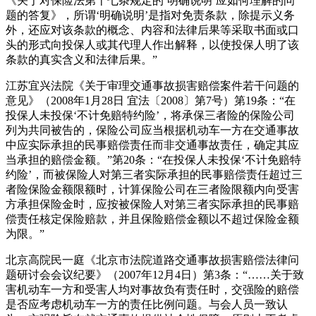
《关于对保险法第十七条规定的‘明确说明’应如何理解的问
题的答复》，所谓‘明确说明’是指对免责条款，除提示义务
外，还应对该条款的概念、内容和法律后果等采取书面或口
头的形式向投保人或其代理人作出解释，以使投保人明了该
条款的真实含义和法律后果。”
江苏宜兴法院《关于审理交通事故损害赔偿案件若干问题的
意见》（2008年1月28日 宜法〔2008〕第7号）第19条：“在
投保人未投保‘不计免赔特约险’，将承保三者险的保险公司
列为共同被告的，保险公司应当根据机动车一方在交通事故
中应实际承担的民事赔偿责任而非交通事故责任，确定其应
当承担的赔偿金额。”第20条：“在投保人未投保‘不计免赔特
约险’，而被保险人对第三者实际承担的民事赔偿责任超过三
者险保险金额限额时，计算保险公司在三者险限额内向受害
方承担保险金时，应按被保险人对第三者实际承担的民事赔
偿责任核定保险赔款，并且保险赔偿金额以不超过保险金额
为限。”
北京高院民一庭《北京市法院道路交通事故损害赔偿法律问
题研讨会会议纪要》（2007年12月4日）第3条：“……关于致
害机动车一方和受害人均对事故负有责任时，交强险的赔偿
是否应考虑机动车一方的责任比例问题。与会人员一致认