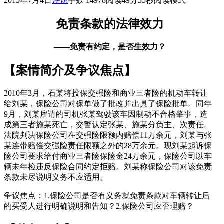
2015年7月4日
评论
字数 14978
阅读49分55秒
阅读模式
免责条款的法律效力
——免责有约定，是否生效力？
【案情简介及争议焦点】
2010年3月，石某将投保交强险和商业三者险的机动车转让
给刘某，保险公司对保单做了批改并出具了保险批单。同年
9月，刘某雇请的司机张某驾驶该车因制动不合格肇事，造
成第三者施某死亡，交警认定张某、施某分负主、次责任。
法院判决保险公司在交强险限额内赔偿11万余元，刘某与张
某连带赔偿交强险责任限额之外的28万余元。现刘某起诉保
险公司要求给付商业三者险保险金24万余元，保险公司以车
辆未年检违反保险合同约定拒赔。刘某称保险公司对该免责
条款未尽说明义务不应适用。
争议焦点：1.保险公司是否有义务就免责条款对车辆转让后
的买受人进行明确说明和告知？2.保险公司应否理赔？