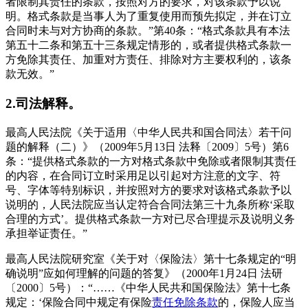
者限制其责任的条款，按照对方的要求，对该条款予以说
明。格式条款是当事人为了重复使用而预先拟定，并在订立
合同时未与对方协商的条款。”第40条：“格式条款具有本法
第五十二条和第五十三条规定情形的，或者提供格式条款一
方免除其责任、加重对方责任、排除对方主要权利的，该条
款无效。”
2.司法解释。
最高人民法院《关于适用〈中华人民共和国合同法〉若干问
题的解释（二）》（2009年5月13日 法释〔2009〕5号）第6
条：“提供格式条款的一方对格式条款中免除或者限制其责任
的内容，在合同订立时采用足以引起对方注意的文字、符
号、字体等特别标识，并按照对方的要求对该格式条款予以
说明的，人民法院应当认定符合合同法第三十九条所称‘采取
合理的方式’。提供格式条款一方对已尽合理提示及说明义务
承担举证责任。”
最高人民法院研究室《关于对〈保险法〉第十七条规定的“明
确说明”应如何理解的问题的答复》（2000年1月24日 法研
〔2000〕5号）：“……《中华人民共和国保险法》第十七条
规定：‘保险合同中规定有保险
责任免除条款
的，保险人应当