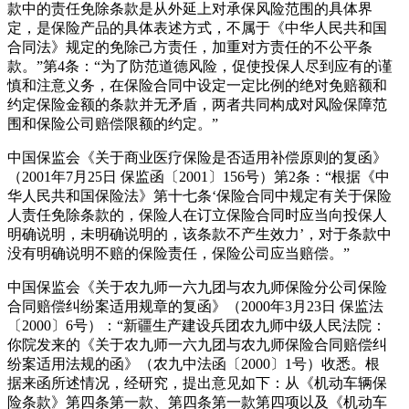
款中的责任免除条款是从外延上对承保风险范围的具体界
定，是保险产品的具体表述方式，不属于《中华人民共和国
合同法》规定的免除己方责任，加重对方责任的不公平条
款。”第4条：“为了防范道德风险，促使投保人尽到应有的谨
慎和注意义务，在保险合同中设定一定比例的绝对免赔额和
约定保险金额的条款并无矛盾，两者共同构成对风险保障范
围和保险公司赔偿限额的约定。”
中国保监会《关于商业医疗保险是否适用补偿原则的复函》
（2001年7月25日 保监函〔2001〕156号）第2条：“根据《中
华人民共和国保险法》第十七条‘保险合同中规定有关于保险
人责任免除条款的，保险人在订立保险合同时应当向投保人
明确说明，未明确说明的，该条款不产生效力’，对于条款中
没有明确说明不赔的保险责任，保险公司应当赔偿。”
中国保监会《关于农九师一六九团与农九师保险分公司保险
合同赔偿纠纷案适用规章的复函》（2000年3月23日 保监法
〔2000〕6号）：“新疆生产建设兵团农九师中级人民法院：
你院发来的《关于农九师一六九团与农九师保险合同赔偿纠
纷案适用法规的函》（农九中法函〔2000〕1号）收悉。根
据来函所述情况，经研究，提出意见如下：从《机动车辆保
险条款》第四条第一款、第四条第一款第四项以及《机动车