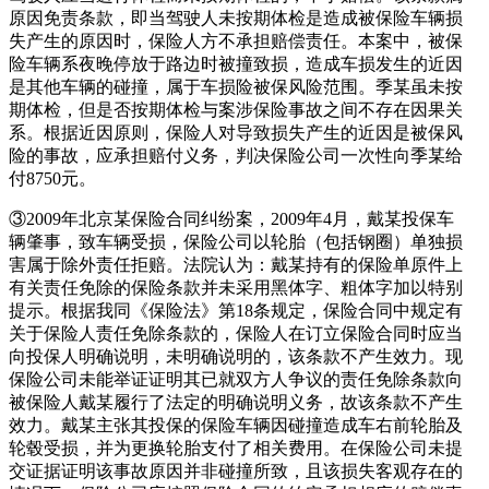
原因免责条款，即当驾驶人未按期体检是造成被保险车辆损
失产生的原因时，保险人方不承担赔偿责任。本案中，被保
险车辆系夜晚停放于路边时被撞致损，造成车损发生的近因
是其他车辆的碰撞，属于车损险被保风险范围。季某虽未按
期体检，但是否按期体检与案涉保险事故之间不存在因果关
系。根据近因原则，保险人对导致损失产生的近因是被保风
险的事故，应承担赔付义务，判决保险公司一次性向季某给
付8750元。
③2009年北京某保险合同纠纷案，2009年4月，戴某投保车
辆肇事，致车辆受损，保险公司以轮胎（包括钢圈）单独损
害属于除外责任拒赔。法院认为：戴某持有的保险单原件上
有关责任免除的保险条款并未采用黑体字、粗体字加以特别
提示。根据我同《保险法》第18条规定，保险合同中规定有
关于保险人责任免除条款的，保险人在订立保险合同时应当
向投保人明确说明，未明确说明的，该条款不产生效力。现
保险公司未能举证证明其已就双方人争议的责任免除条款向
被保险人戴某履行了法定的明确说明义务，故该条款不产生
效力。戴某主张其投保的保险车辆因碰撞造成车右前轮胎及
轮毂受损，并为更换轮胎支付了相关费用。在保险公司未提
交证据证明该事故原因并非碰撞所致，且该损失客观存在的