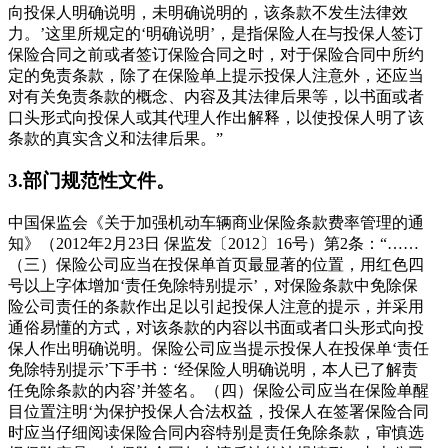
向投保人明确说明，未明确说明的，该条款不发生法律效
力。’这里所规定的‘明确说明’，是指保险人在与投保人签订
保险合同之前或者签订保险合同之时，对于保险合同中所约
定的免责条款，除了在保险单上提示投保人注意外，还应当
对有关免责条款的概念、内容及其法律后果等，以书面或者
口头形式向投保人或其代理人作出解释，以使投保人明了该
条款的真实含义和法律后果。”
3.部门规范性文件。
中国保监会《关于加强机动车辆商业保险条款费率管理的通
知》（2012年2月23日 保监发〔2012〕16号）第2条：“……
（三）保险公司应当在投保单首页最显著的位置，用红色四
号以上字体增加‘责任免除特别提示’，对保险条款中免除保
险公司责任的条款作出足以引起投保人注意的提示，并采用
通俗易懂的方式，对该条款的内容以书面或者口头形式向投
保人作出明确说明。保险公司应当提示投保人在投保单‘责任
免除特别提示’下手书：‘经保险人明确说明，本人已了解责
任免除条款的内容’并签名。（四）保险公司应当在保险单醒
目位置注明‘为保护投保人合法权益，投保人在签署保险合同
时应当仔细阅读保险合同内容特别是责任免除条款，审慎选