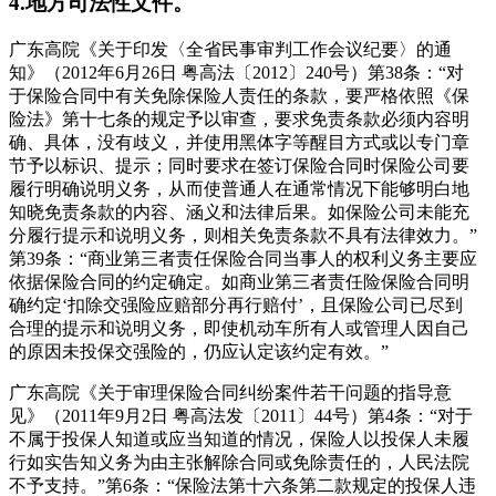
4.地方司法性文件。
广东高院《关于印发〈全省民事审判工作会议纪要〉的通
知》（2012年6月26日 粤高法〔2012〕240号）第38条：“对
于保险合同中有关免除保险人责任的条款，要严格依照《保
险法》第十七条的规定予以审查，要求免责条款必须内容明
确、具体，没有歧义，并使用黑体字等醒目方式或以专门章
节予以标识、提示；同时要求在签订保险合同时保险公司要
履行明确说明义务，从而使普通人在通常情况下能够明白地
知晓免责条款的内容、涵义和法律后果。如保险公司未能充
分履行提示和说明义务，则相关免责条款不具有法律效力。”
第39条：“商业第三者责任保险合同当事人的权利义务主要应
依据保险合同的约定确定。如商业第三者责任险保险合同明
确约定‘扣除交强险应赔部分再行赔付’，且保险公司已尽到
合理的提示和说明义务，即使机动车所有人或管理人因自己
的原因未投保交强险的，仍应认定该约定有效。”
广东高院《关于审理保险合同纠纷案件若干问题的指导意
见》（2011年9月2日 粤高法发〔2011〕44号）第4条：“对于
不属于投保人知道或应当知道的情况，保险人以投保人未履
行如实告知义务为由主张解除合同或免除责任的，人民法院
不予支持。”第6条：“保险法第十六条第二款规定的投保人违