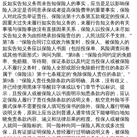
反如实告知义务而未告知保险人的事实，应当是足以影响保
险人决定是否同意承保或者提高保险费率的重要事实，保险
人对此应负举证责任。保险法第十六条第五款规定的投保人
因重大过失未履行如实告知义务的，未履行告知义务的有关
事项与保险事故没有直接因果关系，保险人以投保人未尽如
实告知义务为由拒绝承担保险责任的，人民法院不予支持。”
第7条：“保险合同订立或效力恢复时，投保人、被保险人的
如实告知义务应以保险人书面（包括投保单、风险调查问卷
或其他书面形式）询问为限。”第8条：“保险合同约定的免赔
率、免赔额、等待期、保证条款以及约定当投保人或被保险
人不履行义务时，保险人全部或部分免除赔付责任的条款不
属于《保险法》第十七条规定的‘免除保险人责任的条款’。”
第9条：“保险人责任免除条款内容明确、具体，没有歧义，
并已经使用黑体字等醒目字体或以专门章节予以标识、提
示，且投保人或被保险人以书面明示知悉条款内容的，应认
定保险人履行了责任免除条款的说明义务。航空意外险等手
撕式保单不需要投保人填写投保书的除外。保险人履行明确
说明义务，原则上应当达到普通人通常情况下能够明白地知
晓免责条款内容、涵义和法律后果的程度。投保人或被保险
人就同一保险标的、同一险种向同一保险人再次或多次投
保，且有证据证明保险人曾经履行过明确说明义务，被保险