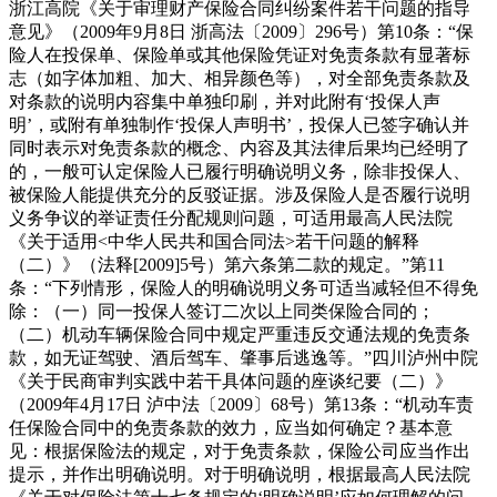
浙江高院《关于审理财产保险合同纠纷案件若干问题的指导
意见》（2009年9月8日 浙高法〔2009〕296号）第10条：“保
险人在投保单、保险单或其他保险凭证对免责条款有显著标
志（如字体加粗、加大、相异颜色等），对全部免责条款及
对条款的说明内容集中单独印刷，并对此附有‘投保人声
明’，或附有单独制作‘投保人声明书’，投保人已签字确认并
同时表示对免责条款的概念、内容及其法律后果均已经明了
的，一般可认定保险人已履行明确说明义务，除非投保人、
被保险人能提供充分的反驳证据。涉及保险人是否履行说明
义务争议的举证责任分配规则问题，可适用最高人民法院
《关于适用<中华人民共和国合同法>若干问题的解释
（二）》（法释[2009]5号）第六条第二款的规定。”第11
条：“下列情形，保险人的明确说明义务可适当减轻但不得免
除：（一）同一投保人签订二次以上同类保险合同的；
（二）机动车辆保险合同中规定严重违反交通法规的免责条
款，如无证驾驶、酒后驾车、肇事后逃逸等。”四川泸州中院
《关于民商审判实践中若干具体问题的座谈纪要（二）》
（2009年4月17日 泸中法〔2009〕68号）第13条：“机动车责
任保险合同中的免责条款的效力，应当如何确定？基本意
见：根据保险法的规定，对于免责条款，保险公司应当作出
提示，并作出明确说明。对于明确说明，根据最高人民法院