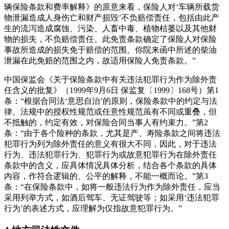
辆保险条款和费率解释》的原意来看，保险人对‘车辆所载货
物泄漏造成人身伤亡和财产损毁’不负赔偿责任，包括由此产
生的流泻造成腐蚀、污染、人畜中毒、植物枯萎以及其他财
物的损失，不负赔偿责任。此免责条款确定了保险人对保险
事故所造成的损失免于赔偿的范围。你院来函中所述的柴油
泄漏在此免赔的范围之内，故适用保险人免责条款。”
中国保监会《关于保险条款中有关违法犯罪行为作为除外责
任含义的批复》（1999年9月6日 保监复〔1999〕168号）第1
条：“根据合同法‘意思自治’的原则，保险条款中的约定与法
律、法规中的授权性规范或任意性规范虽有不同或重叠，但
不抵触的，约定有效，对保险合同当事人有约束力。”第2
条：“由于各个险种的条款，尤其是产、寿险条款之间将违法
犯罪行为列为除外责任的意义有很大不同，因此，对于违法
行为、违法犯罪行为、犯罪行为或故意犯罪行为在除外责任
条款中的含义，应具体情况具体分析，结合各个条款的具体
内容，作符合逻辑的、公平的解释，不能一概而论。”第3
条：“在保险条款中，如将一般违法行为作为除外责任，应当
采用列举方式，如酒后驾车、无证驾驶等；如采用‘违法犯罪
行为’的表述方式，应理解为仅指故意犯罪行为。”