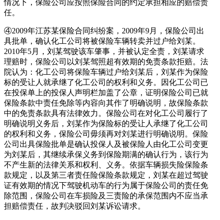
情况下，保险公司应按照保险合同的约定承担相应的赔偿责
任。
④2009年江苏某保险合同纠纷案，2009年9月，保险公司出
具批单，确认化工公司将被保险车辆转卖并过户给刘某。
2010年5月，刘某驾驶该车肇事，并被认定全责，刘某请求
理赔时，保险公司以刘某驾照超有效期的免责条款拒赔。法
院认为：化工公司将保险车辆过户给刘某后，刘某作为保险
标的受让人就承继了化工公司的权利和义务。因化工公司已
在投保单上的投保人声明栏加盖了公章，证明保险公司已就
保险条款中责任免除等内容向其作了明确说明，故保险条款
中的免责条款具有法律效力。保险公司在对化工公司履行了
明确说明义务后，刘某作为保险标的受让人承继了化工公司
的权利和义务，保险公司毋须再对刘某进行明确说明。保险
公司出具保险批单是确认投保人及被保险人由化工公司变更
为刘某后，其继续承保义务到保险期满的确认行为，该行为
不产生新的法律关系和权利、义务。依据车辆损失险保险条
款规定，以及第三者责任险保险条款规定，刘某在超过驾驶
证有效期的情况下驾驶机动车的行为属于保险公司的责任免
除范围，保险公司在车损险及三责险的承保范围内不应当承
担赔偿责任，故判决驳回刘某诉讼请求。