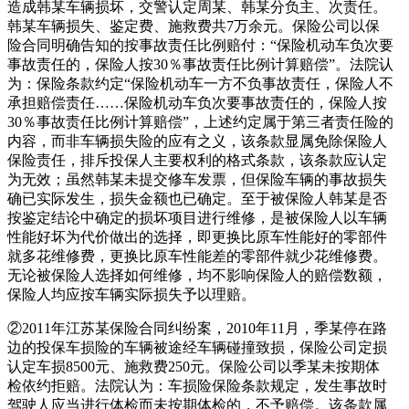
造成韩某车辆损坏，交警认定周某、韩某分负主、次责任。
韩某车辆损失、鉴定费、施救费共7万余元。保险公司以保
险合同明确告知的按事故责任比例赔付：“保险机动车负次要
事故责任的，保险人按30％事故责任比例计算赔偿”。法院认
为：保险条款约定“保险机动车一方不负事故责任，保险人不
承担赔偿责任……保险机动车负次要事故责任的，保险人按
30％事故责任比例计算赔偿”，上述约定属于第三者责任险的
内容，而非车辆损失险的应有之义，该条款显属免除保险人
保险责任，排斥投保人主要权利的格式条款，该条款应认定
为无效；虽然韩某未提交修车发票，但保险车辆的事故损失
确已实际发生，损失金额也已确定。至于被保险人韩某是否
按鉴定结论中确定的损坏项目进行维修，是被保险人以车辆
性能好坏为代价做出的选择，即更换比原车性能好的零部件
就多花维修费，更换比原车性能差的零部件就少花维修费。
无论被保险人选择如何维修，均不影响保险人的赔偿数额，
保险人均应按车辆实际损失予以理赔。
②2011年江苏某保险合同纠纷案，2010年11月，季某停在路
边的投保车损险的车辆被途经车辆碰撞致损，保险公司定损
认定车损8500元、施救费250元。保险公司以季某未按期体
检依约拒赔。法院认为：车损险保险条款规定，发生事故时
驾驶人应当进行体检而未按期体检的，不予赔偿。该条款属