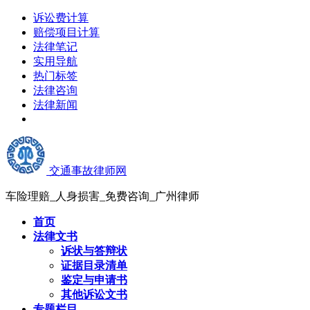
诉讼费计算
赔偿项目计算
法律笔记
实用导航
热门标签
法律咨询
法律新闻
交通事故律师网
车险理赔_人身损害_免费咨询_广州律师
首页
法律文书
诉状与答辩状
证据目录清单
鉴定与申请书
其他诉讼文书
专题栏目