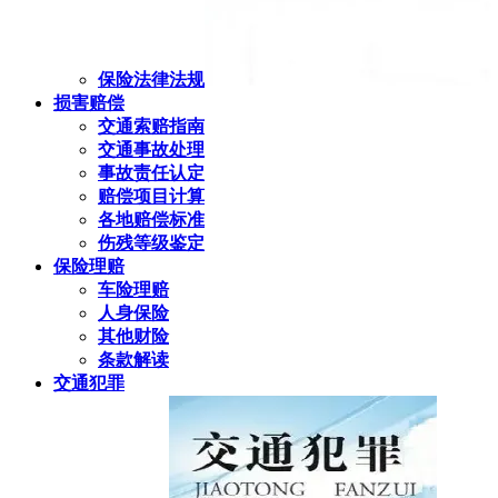
保险法律法规
损害赔偿
交通索赔指南
交通事故处理
事故责任认定
赔偿项目计算
各地赔偿标准
伤残等级鉴定
保险理赔
车险理赔
人身保险
其他财险
条款解读
交通犯罪