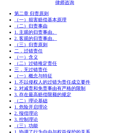
律师咨询
第二章 归责原则
（一）损害赔偿基本原理
（二）归责事由
1. 主观的归责事由。
2. 客观的归责事由。
（三）归责原则
二．过错责任
（一）含义
（二）过错推定责任
三．无过错责任
（一）概念与特征
1. 不以侵权人的过错为责任成立要件
2. 对减责和免责事由有严格的限制
3. 存在最高赔偿限额的规定
（二）理论基础
1. 危险开启理论
2. 报偿理论
3. 控制理论
（三）功能
1. 协调了行为自由与权益保护的关系