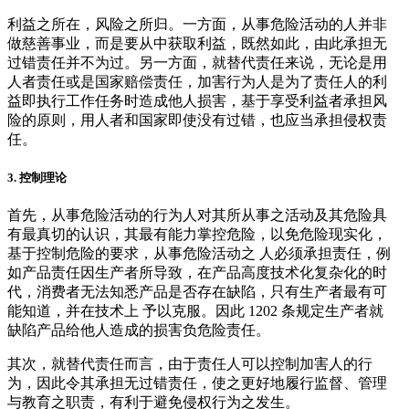
利益之所在，风险之所归。一方面，从事危险活动的人并非
做慈善事业，而是要从中获取利益，既然如此，由此承担无
过错责任并不为过。另一方面，就替代责任来说，无论是用
人者责任或是国家赔偿责任，加害行为人是为了责任人的利
益即执行工作任务时造成他人损害，基于享受利益者承担风
险的原则，用人者和国家即使没有过错，也应当承担侵权责
任。
3.
控制理论
首先，从事危险活动的行为人对其所从事之活动及其危险具
有最真切的认识，其最有能力掌控危险，以免危险现实化，
基于控制危险的要求，从事危险活动之 人必须承担责任，例
如产品责任因生产者所导致，在产品高度技术化复杂化的时
代，消费者无法知悉产品是否存在缺陷，只有生产者最有可
能知道，并在技术上 予以克服。因此 1202 条规定生产者就
缺陷产品给他人造成的损害负危险责任。
其次，就替代责任而言，由于责任人可以控制加害人的行
为，因此令其承担无过错责任，使之更好地履行监督、管理
与教育之职责，有利于避免侵权行为之发生。