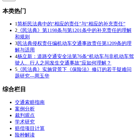
本类热门
1
简析民法典中的“相应的责任”与“相应的补充责任”
2
《民法典》第1198条与第1201条中的补充责任的理解
和规则
3
民法典侵权责任编机动车交通事故责任第1209条的理
解与适用
4
杨立新：道路交通安全法第76条“机动车与非机动车驾
驶人、行人之间发生交通事故”应如何理解？
5
《民法典》实施背景下《保险法》修订的若干疑难问
题研究---周玉华
综合栏目
交通索赔指南
案例分析
裁判观点
学术研究
赔偿项目计算
险种解读