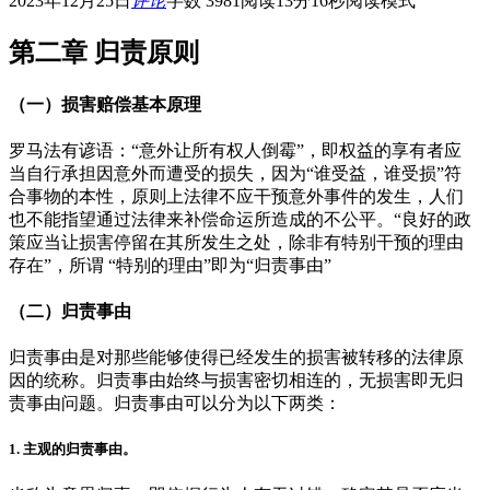
2023年12月25日
评论
字数 3981
阅读13分16秒
阅读模式
第二章 归责原则
（一）
损害赔偿基本原理
罗马法有谚语：“意外让所有权人倒霉”，即权益的享有者应
当自行承担因意外而遭受的损失，因为“谁受益，谁受损”符
合事物的本性，原则上法律不应干预意外事件的发生，人们
也不能指望通过法律来补偿命运所造成的不公平。“良好的政
策应当让损害停留在其所发生之处，除非有特别干预的理由
存在”，所谓 “特别的理由”即为“归责事由”
（二）
归责事由
归责事由是对那些能够使得已经发生的损害被转移的法律原
因的统称。归责事由始终与损害密切相连的，无损害即无归
责事由问题。归责事由可以分为以下两类：
1.
主观的归责事由。