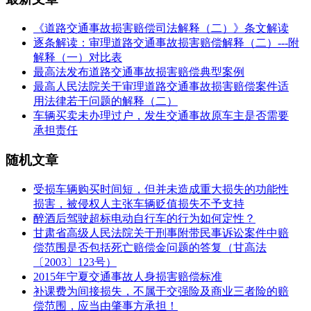
《道路交通事故损害赔偿司法解释（二）》条文解读
逐条解读：审理道路交通事故损害赔偿解释（二）---附
解释（一）对比表
最高法发布道路交通事故损害赔偿典型案例
最高人民法院关于审理道路交通事故损害赔偿案件适
用法律若干问题的解释（二）
车辆买卖未办理过户，发生交通事故原车主是否需要
承担责任
随机文章
受损车辆购买时间短，但并未造成重大损失的功能性
损害，被侵权人主张车辆贬值损失不予支持
醉酒后驾驶超标电动自行车的行为如何定性？
甘肃省高级人民法院关于刑事附带民事诉讼案件中赔
偿范围是否包括死亡赔偿金问题的答复（甘高法
〔2003〕123号）
2015年宁夏交通事故人身损害赔偿标准
补课费为间接损失，不属于交强险及商业三者险的赔
偿范围，应当由肇事方承担！