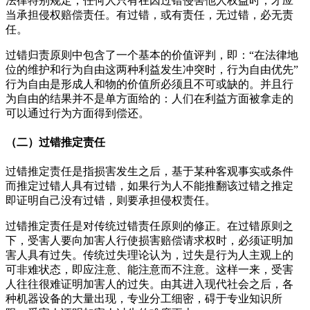
法律特别规定，任何人只有在因过错侵害他人权益时，才应
当承担侵权赔偿责任。有过错，或有责任，无过错，必无责
任。
过错归责原则中包含了一个基本的价值评判，即：“在法律地
位的维护和行为自由这两种利益发生冲突时，行为自由优先”
行为自由是形成人和物的价值所必须且不可或缺的。并且行
为自由的结果并不是单方面给的：人们在利益方面被拿走的
可以通过行为方面得到偿还。
（二）
过错推定责任
过错推定责任是指损害发生之后，基于某种客观事实或条件
而推定过错人具有过错，如果行为人不能推翻该过错之推定
即证明自己没有过错，则要承担侵权责任。
过错推定责任是对传统过错责任原则的修正。在过错原则之
下，受害人要向加害人行使损害赔偿请求权时，必须证明加
害人具有过失。传统过失理论认为，过失是行为人主观上的
可非难状态，即应注意、能注意而不注意。这样一来，受害
人往往很难证明加害人的过失。由其进入现代社会之后，各
种机器设备的大量出现，专业分工细密，碍于专业知识所