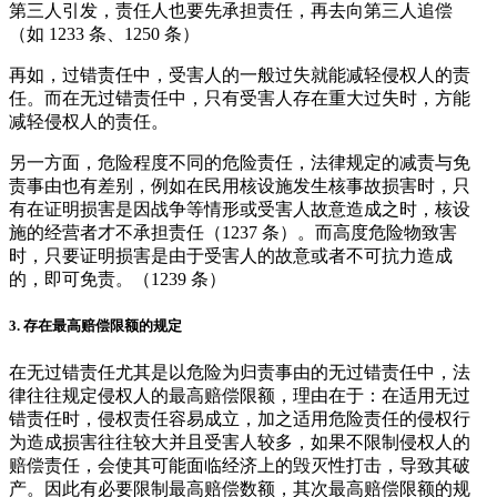
第三人引发，责任人也要先承担责任，再去向第三人追偿
（如 1233 条、1250 条）
再如，过错责任中，受害人的一般过失就能减轻侵权人的责
任。而在无过错责任中，只有受害人存在重大过失时，方能
减轻侵权人的责任。
另一方面，危险程度不同的危险责任，法律规定的减责与免
责事由也有差别，例如在民用核设施发生核事故损害时，只
有在证明损害是因战争等情形或受害人故意造成之时，核设
施的经营者才不承担责任（1237 条）。而高度危险物致害
时，只要证明损害是由于受害人的故意或者不可抗力造成
的，即可免责。（1239 条）
3.
存在最高赔偿限额的规定
在无过错责任尤其是以危险为归责事由的无过错责任中，法
律往往规定侵权人的最高赔偿限额，理由在于：在适用无过
错责任时，侵权责任容易成立，加之适用危险责任的侵权行
为造成损害往往较大并且受害人较多，如果不限制侵权人的
赔偿责任，会使其可能面临经济上的毁灭性打击，导致其破
产。因此有必要限制最高赔偿数额，其次最高赔偿限额的规