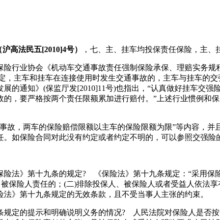
法民五[2010]4号）
，七、主、挂车均投保责任保险，主、
险行业协会《机动车交通事故责任强制保险承保、理赔实务规程要点
)》均规定，主车和挂车在连接使用时发生交通事故的，主车与挂车
的通知》(保监厅发[2010]11号)也指出，“认真做好挂车交
故的，要严格按两个责任限额累加进行赔付。”上述行业惯例和
生事故，两车的保险赔偿限额以主车的保险限额为限”等内容，并
任。如保险合同对此没有约定或者约定不明的，可以参照交强险
保险法》第十九条的规定? 《保险法》第十九条规定：“采用保
、被保险人责任的；(二)排除投保人、被保险人或者受益人依法
险法》第十九条规定的无效条款，且不受当事人主张的约束。
条规定的提示和明确说明义务的情况? 人民法院对保险人是否