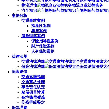
学术研究
专家和学者理论研
物流运输
物流企业法律实务
汽车知识
车辆构造与驾驶知
案例分析
交通事故案例
指导性案例
典型案例
保险理赔案例
保险指导性案例
财产保险案例
人身保险案例
法律法规
交通法律法规
交通事故法律大
保险法律法规
保险法律法规大
损害赔偿
交通索赔指南
交通事故处理
事故责任认定
赔偿项目计算
各地赔偿标准
伤残等级鉴定
保险理赔