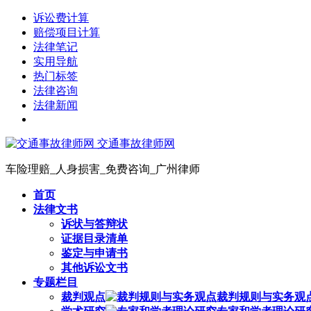
诉讼费计算
赔偿项目计算
法律笔记
实用导航
热门标签
法律咨询
法律新闻
交通事故律师网
车险理赔_人身损害_免费咨询_广州律师
首页
法律文书
诉状与答辩状
证据目录清单
鉴定与申请书
其他诉讼文书
专题栏目
裁判观点
裁判规则与实务观