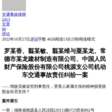
交通事故律师
2413
文章
80
评论
2022年10月27日
评论
字数 4026
阅读13分25秒
阅读模式
罗某香、翦某敏、翦某维与粟某龙、常
德市某龙建材制造有限公司、中国人民
财产保险股份有限公司桃源支公司机动
车交通事故责任纠纷一案
——驾驶员被追究刑事责任，受害人家属主张的精神损害抚
慰金应否支持？
案件索引
一审：湖南省桃源县人民法院
(2021)
湘
0725
民初
862
号