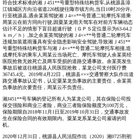
符合技术标准的湘Ｊ
451**
号重型特殊结构货车
,
从桃源县漳
江镇城区方向沿省道
226
线驶往陬市镇方向
,
当日
10
时
20
分许
,
行至桃源县
,
遇余某英驾驶湘Ｊ
4××**
号普通二轮摩托车搭乘
周某云在前方同向行驶
,
因粟某龙雨天驾车在对前方车辆动态
估计不足的情形下盲目超速行驶（ＧＰＳ定位显示为
63-64.2
ｋｍ／ｈ）
,
加之余某英驾驶的湘Ｊ
4××**
号普通二轮摩托车
违规加装遮雨蓬具有安全隐患影响安全驾驶
,
导致湘Ｊ
451**
号重型特殊结构货车与湘Ｊ
4××**
号普通二轮摩托车相撞
,
造
成摩托车的乘车人周某云当场死亡、摩托车驾驶人余某英经
医院抢救无效死亡及两车受损的道路交通事故。余某英发生
事故后被送往桃源县人民医院抢救，某龙公司支付医疗费
36745.4
元。
2019
年
4
月
22
日，桃源县
×××
交通警察大队作出道
路交通事故认定书，认定粟某龙负事故的主要责任，余某英
负事故的次要责任，周某云不负责任。
湘
J451**
号车辆的登记所有人为某龙公司，其在保险公司投
保交强险和商业三者险，商业三者险保险额度为
100
万元，
保险期限自
2018
年
11
月
1
日至
2019
年
10
月
31
日，交通事故发
生在保险合同的有效期限内。粟某龙系某龙公司雇请的司
机。
2020
年
12
月
31
日，桃源县人民法院作出（
2020
）湘
0725
刑初