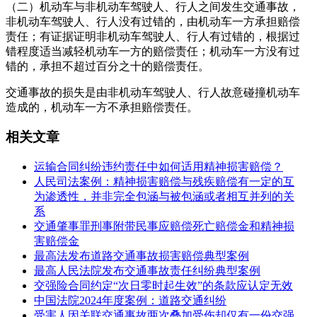
（二）机动车与非机动车驾驶人、行人之间发生交通事故，
非机动车驾驶人、行人没有过错的，由机动车一方承担赔偿
责任；有证据证明非机动车驾驶人、行人有过错的，根据过
错程度适当减轻机动车一方的赔偿责任；机动车一方没有过
错的，承担不超过百分之十的赔偿责任。
交通事故的损失是由非机动车驾驶人、行人故意碰撞机动车
造成的，机动车一方不承担赔偿责任。
相关文章
运输合同纠纷违约责任中如何适用精神损害赔偿？
人民司法案例：精神损害赔偿与残疾赔偿有一定的互
为渗透性，并非完全包涵与被包涵或者相互并列的关
系
交通肇事罪刑事附带民事应赔偿死亡赔偿金和精神损
害赔偿金
最高法发布道路交通事故损害赔偿典型案例
最高人民法院发布交通事故责任纠纷典型案例
交强险合同约定“次日零时起生效”的条款应认定无效
中国法院2024年度案例：道路交通纠纷
受害人因关联交通事故两次叠加受伤却仅有一份交强