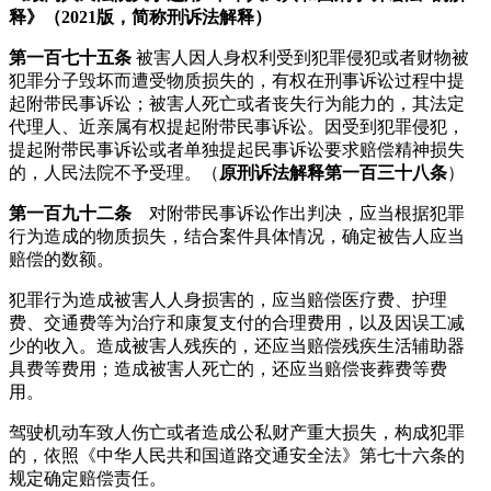
释》（2021版，简称刑诉法解释）
第一百七十五条
被害人因人身权利受到犯罪侵犯或者财物被
犯罪分子毁坏而遭受物质损失的，有权在刑事诉讼过程中提
起附带民事诉讼；被害人死亡或者丧失行为能力的，其法定
代理人、近亲属有权提起附带民事诉讼。因受到犯罪侵犯，
提起附带民事诉讼或者单独提起民事诉讼要求赔偿精神损失
的，人民法院不予受理。（
原刑诉法解释第一百三十八条
）
第一百九十二条
对附带民事诉讼作出判决，应当根据犯罪
行为造成的物质损失，结合案件具体情况，确定被告人应当
赔偿的数额。
犯罪行为造成被害人人身损害的，应当赔偿医疗费、护理
费、交通费等为治疗和康复支付的合理费用，以及因误工减
少的收入。造成被害人残疾的，还应当赔偿残疾生活辅助器
具费等费用；造成被害人死亡的，还应当赔偿丧葬费等费
用。
驾驶机动车致人伤亡或者造成公私财产重大损失，构成犯罪
的，依照《中华人民共和国道路交通安全法》第七十六条的
规定确定赔偿责任。