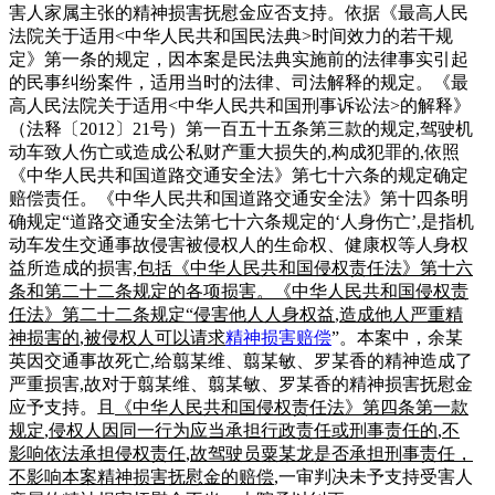
害人家属主张的精神损害抚慰金应否支持。依据《最高人民
法院关于适用
<
中华人民共和国民法典
>
时间效力的若干规
定》第一条的规定，因本案是民法典实施前的法律事实引起
的民事纠纷案件，适用当时的法律、司法解释的规定。《最
高人民法院关于适用
<
中华人民共和国刑事诉讼法
>
的解释》
（法释〔
2012
〕
21
号）第一百五十五条第三款的规定
,
驾驶机
动车致人伤亡或造成公私财产重大损失的
,
构成犯罪的
,
依照
《中华人民共和国道路交通安全法》第七十六条的规定确定
赔偿责任。《中华人民共和国道路交通安全法》第十四条明
确规定“道路交通安全法第七十六条规定的‘人身伤亡’
,
是指机
动车发生交通事故侵害被侵权人的生命权、健康权等人身权
益所造成的损害
,
包括《中华人民共和国侵权责任法》第十六
条和第二十二条规定的各项损害。《中华人民共和国侵权责
任法》第二十二条规定
“
侵害他人人身权益
,
造成他人严重精
神损害的
,
被侵权人可以请求
精神损害赔偿
”
。本案中，余某
英因交通事故死亡
,
给翦某维、翦某敏、罗某香的精神造成了
严重损害
,
故对于翦某维、翦某敏、罗某香的精神损害抚慰金
应予支持。且
《中华人民共和国侵权责任法》第四条第一款
规定
,
侵权人因同一行为应当承担行政责任或刑事责任的
,
不
影响依法承担侵权责任
,
故驾驶员粟某龙是否承担刑事责任，
不影响本案精神损害抚慰金的赔偿
,
一审判决未予支持受害人