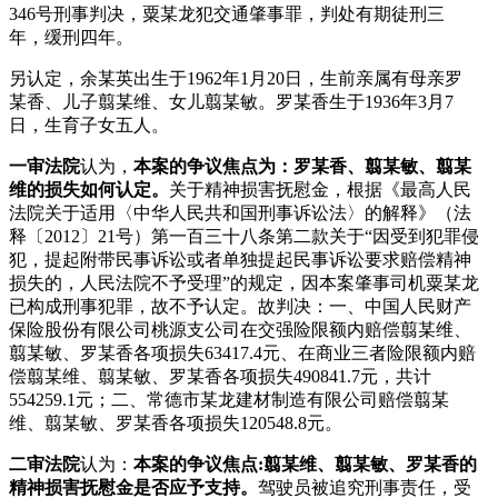
346
号刑事判决，粟某龙犯交通肇事罪，判处有期徒刑三
年，缓刑四年。
另认定，余某英出生于
1962
年
1
月
20
日，生前亲属有母亲罗
某香、儿子翦某维、女儿翦某敏。罗某香生于
1936
年
3
月
7
日，生育子女五人。
一审法院
认为，
本案的争议焦点为：罗某香、翦某敏、翦某
维的损失如何认定。
关于精神损害抚慰金，根据《最高人民
法院关于适用〈中华人民共和国刑事诉讼法〉的解释》（法
释〔
2012
〕
21
号）第一百三十八条第二款关于
“
因受到犯罪侵
犯，提起附带民事诉讼或者单独提起民事诉讼要求赔偿精神
损失的，人民法院不予受理
”
的规定，因本案肇事司机粟某龙
已构成刑事犯罪，故不予认定。故判决：一、中国人民财产
保险股份有限公司桃源支公司在交强险限额内赔偿翦某维、
翦某敏、罗某香各项损失
63417.4
元、在商业三者险限额内赔
偿翦某维、翦某敏、罗某香各项损失
490841.7
元，共计
554259.1
元；二、常德市某龙建材制造有限公司赔偿翦某
维、翦某敏、罗某香各项损失
120548.8
元。
二审法院
认为：
本案的争议焦点
:
翦某维、翦某敏、罗某香的
精神损害抚慰金是否应予支持。
驾驶员被追究刑事责任，受