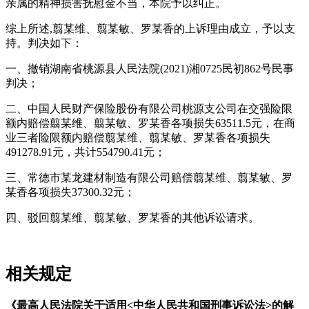
亲属的精神损害抚慰金不当，本院予以纠正。
综上所述
,
翦某维、翦某敏、罗某香的上诉理由成立，予以支
持。判决如下：
一、撤销湖南省桃源县人民法院
(2021)
湘
0725
民初
862
号民事
判决；
二、中国人民财产保险股份有限公司桃源支公司在交强险限
额内赔偿翦某维、翦某敏、罗某香各项损失
63511.5
元，在商
业三者险限额内赔偿翦某维、翦某敏、罗某香各项损失
491278.91
元，共计
554790.41
元；
三、常德市某龙建材制造有限公司赔偿翦某维、翦某敏、罗
某香各项损失
37300.32
元；
四、驳回翦某维、翦某敏、罗某香的其他诉讼请求。
相关规定
《最高人民法院关于适用<中华人民共和国刑事诉讼法>的解