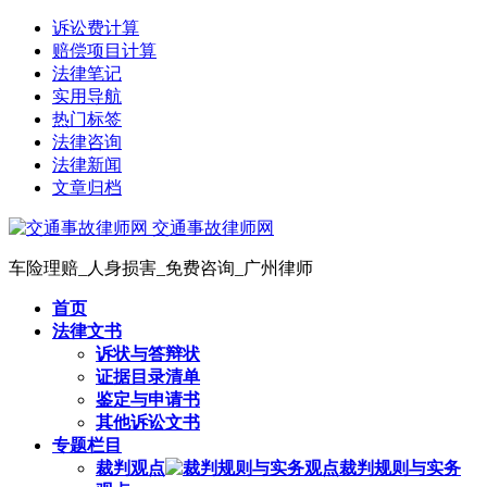
诉讼费计算
赔偿项目计算
法律笔记
实用导航
热门标签
法律咨询
法律新闻
文章归档
交通事故律师网
车险理赔_人身损害_免费咨询_广州律师
首页
法律文书
诉状与答辩状
证据目录清单
鉴定与申请书
其他诉讼文书
专题栏目
裁判观点
裁判规则与实务