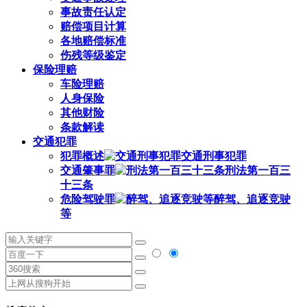
事故责任认定
赔偿项目计算
各地赔偿标准
伤残等级鉴定
保险理赔
车险理赔
人身保险
其他财险
条款解读
交通犯罪
犯罪概述
交通刑事犯罪
交通肇事罪
刑法第一百三
十三条
危险驾驶罪
醉驾、追逐竞驶
等