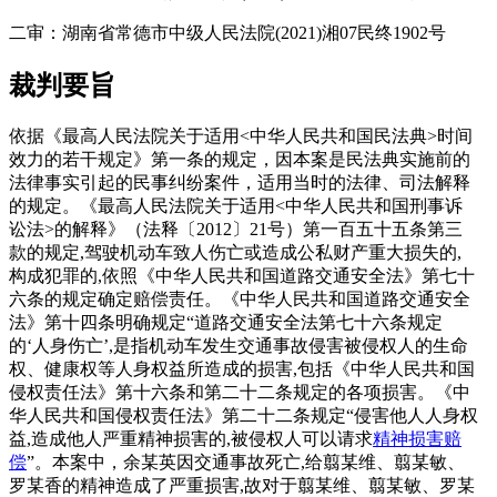
二审：湖南省常德市中级人民法院
(2021)
湘
07
民终
1902
号
裁判要旨
依据《最高人民法院关于适用<中华人民共和国民法典>时间
效力的若干规定》第一条的规定，因本案是民法典实施前的
法律事实引起的民事纠纷案件，适用当时的法律、司法解释
的规定。《最高人民法院关于适用<中华人民共和国刑事诉
讼法>的解释》（法释〔2012〕21号）第一百五十五条第三
款的规定,驾驶机动车致人伤亡或造成公私财产重大损失的,
构成犯罪的,依照《中华人民共和国道路交通安全法》第七十
六条的规定确定赔偿责任。《中华人民共和国道路交通安全
法》第十四条明确规定“道路交通安全法第七十六条规定
的‘人身伤亡’,是指机动车发生交通事故侵害被侵权人的生命
权、健康权等人身权益所造成的损害,包括《中华人民共和国
侵权责任法》第十六条和第二十二条规定的各项损害。《中
华人民共和国侵权责任法》第二十二条规定“侵害他人人身权
益,造成他人严重精神损害的,被侵权人可以请求
精神损害赔
偿
”。本案中，余某英因交通事故死亡,给翦某维、翦某敏、
罗某香的精神造成了严重损害,故对于翦某维、翦某敏、罗某