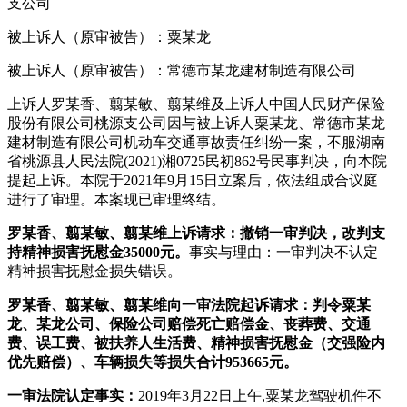
支公司
被上诉人（原审被告）：粟某龙
被上诉人（原审被告）：常德市某龙建材制造有限公司
上诉人罗某香、翦某敏、翦某维及上诉人中国人民财产保险
股份有限公司桃源支公司因与被上诉人粟某龙、常德市某龙
建材制造有限公司机动车交通事故责任纠纷一案，不服湖南
省桃源县人民法院
(2021)
湘
0725
民初
862
号民事判决，向本院
提起上诉。本院于
2021
年
9
月
15
日立案后，依法组成合议庭
进行了审理。本案现已审理终结。
罗某香、翦某敏、翦某维上诉请求：撤销一审判决，改判支
持精神损害抚慰金
35000
元。
事实与理由：一审判决不认定
精神损害抚慰金损失错误。
罗某香、翦某敏、翦某维向一审法院起诉请求：判令粟某
龙、某龙公司、保险公司赔偿死亡赔偿金、丧葬费、交通
费、误工费、被扶养人生活费、精神损害抚慰金（交强险内
优先赔偿）、车辆损失等损失合计
953665
元。
一审法院认定事实：
2019
年
3
月
22
日上午
,
粟某龙驾驶机件不