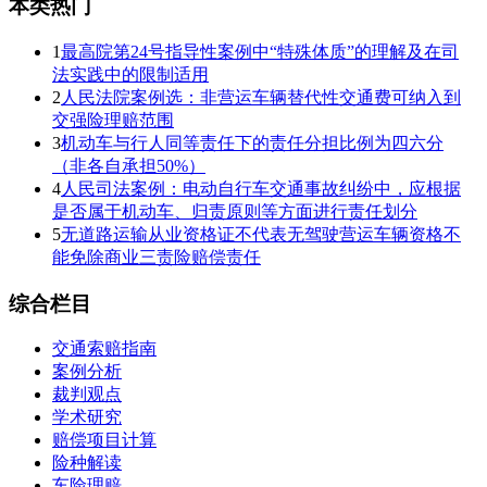
本类热门
1
最高院第24号指导性案例中“特殊体质”的理解及在司
法实践中的限制适用
2
人民法院案例选：非营运车辆替代性交通费可纳入到
交强险理赔范围
3
机动车与行人同等责任下的责任分担比例为四六分
（非各自承担50%）
4
人民司法案例：电动自行车交通事故纠纷中，应根据
是否属于机动车、归责原则等方面进行责任划分
5
无道路运输从业资格证不代表无驾驶营运车辆资格不
能免除商业三责险赔偿责任
综合栏目
交通索赔指南
案例分析
裁判观点
学术研究
赔偿项目计算
险种解读
车险理赔