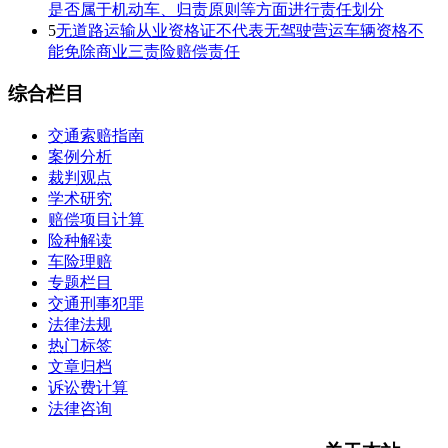
是否属于机动车、归责原则等方面进行责任划分
5
无道路运输从业资格证不代表无驾驶营运车辆资格不
能免除商业三责险赔偿责任
综合栏目
交通索赔指南
案例分析
裁判观点
学术研究
赔偿项目计算
险种解读
车险理赔
专题栏目
交通刑事犯罪
法律法规
热门标签
文章归档
诉讼费计算
法律咨询