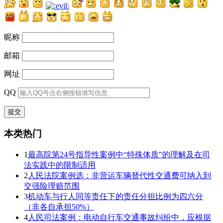
昵称
邮箱
网址
QQ
本类热门
1
最高院第24号指导性案例中“特殊体质”的理解及在司
法实践中的限制适用
2
人民法院案例选：非营运车辆替代性交通费可纳入到
交强险理赔范围
3
机动车与行人同等责任下的责任分担比例为四六分
（非各自承担50%）
4
人民司法案例：电动自行车交通事故纠纷中，应根据