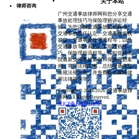
关于本站
律师咨询
广州交通事故律师网和您分享交通
事故处理技巧与保险理赔诉讼经
验，为您详解交通事故赔偿标准、
交通事故责任认定、交通事故伤残
鉴定、交通事故处理流程等，以及
交通事故车险索赔、车险理赔技
巧、保险理赔流程等；实时提供法
院最新交通事故案例和保险理赔案
例，常用法律文书，总结交通保险
法规法规大全，并免费提供保险律
师法律咨询等。
Copyright © 2014-2026 交通事故律
师网 All Rights Reserved.
粤ICP备14043318号