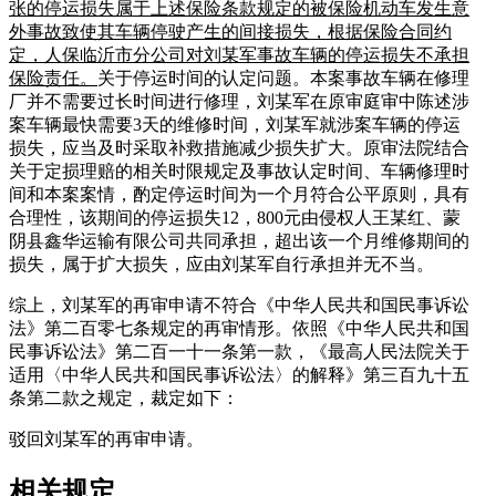
张的停运损失属于上述保险条款规定的被保险机动车发生意
外事故致使其车辆停驶产生的间接损失，根据保险合同约
定，人保临沂市分公司对刘某军事故车辆的停运损失不承担
保险责任。
关于停运时间的认定问题。本案事故车辆在修理
厂并不需要过长时间进行修理，刘某军在原审庭审中陈述涉
案车辆最快需要3天的维修时间，刘某军就涉案车辆的停运
损失，应当及时采取补救措施减少损失扩大。原审法院结合
关于定损理赔的相关时限规定及事故认定时间、车辆修理时
间和本案案情，酌定停运时间为一个月符合公平原则，具有
合理性，该期间的停运损失12，800元由侵权人王某红、蒙
阴县鑫华运输有限公司共同承担，超出该一个月维修期间的
损失，属于扩大损失，应由刘某军自行承担并无不当。
综上，刘某军的再审申请不符合《中华人民共和国民事诉讼
法》第二百零七条规定的再审情形。依照《中华人民共和国
民事诉讼法》第二百一十一条第一款，《最高人民法院关于
适用〈中华人民共和国民事诉讼法〉的解释》第三百九十五
条第二款之规定，裁定如下：
驳回刘某军的再审申请。
相关规定