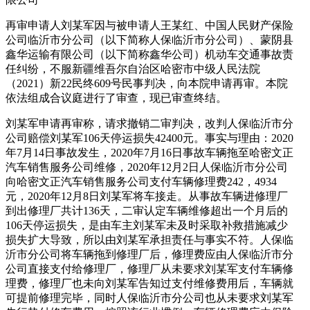
再审申请人刘某军因与被申请人王某红、中国人民财产保险
公司临沂市分公司（以下简称人保临沂市分公司）、蒙阴县
鑫华运输有限公司（以下简称鑫华公司）机动车交通事故责
任纠纷，不服新疆维吾尔自治区哈密市中级人民法院
（2021）新22民终609号民事判决，向本院申请再审。本院
依法组成合议庭进行了审查，现已审查终结。
刘某军申请再审称，请求撤销二审判决，改判人保临沂市分
公司赔偿刘某军106天停运损失42400元。事实与理由：2020
年7月14日事故发生，2020年7月16日事故车辆拖至哈密文正
汽车销售服务公司维修，2020年12月2日人保临沂市分公司
向哈密文正汽车销售服务公司支付车辆修理费242，4934
元，2020年12月8日刘某军将车接走。从事故车辆进修理厂
到出修理厂共计136天，二审认定车辆维修超出一个月后的
106天停运损失，是由车主刘某军未及时采取补救措施减少
损失扩大导致，所以由刘某军承担责任与事实不符。人保临
沂市分公司将车辆拖到修理厂后，修理费应由人保临沂市分
公司直接支付给修理厂，修理厂从未要求刘某军支付车辆修
理费，修理厂也未向刘某军告知过支付维修费用后，车辆就
可提前修理完毕，同时人保临沂市分公司也从未要求刘某军