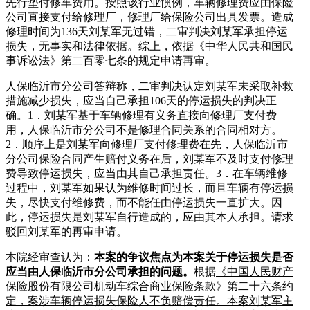
先行垫付修车费用。按照该行业惯例，车辆修理费应由保险
公司直接支付给修理厂，修理厂给保险公司出具发票。造成
修理时间为136天刘某军无过错，二审判决刘某军承担停运
损失，无事实和法律依据。综上，依据《中华人民共和国民
事诉讼法》第二百零七条的规定申请再审。
人保临沂市分公司答辩称，二审判决认定刘某军未采取补救
措施减少损失，应当自己承担106天的停运损失的判决正
确。1．刘某军基于车辆修理有义务直接向修理厂支付费
用，人保临沂市分公司不是修理合同关系的合同相对方。
2．顺序上是刘某军向修理厂支付修理费在先，人保临沂市
分公司保险合同产生赔付义务在后，刘某军不及时支付修理
费导致停运损失，应当由其自己承担责任。3．在车辆维修
过程中，刘某军如果认为维修时间过长，而且车辆有停运损
失，尽快支付维修费，而不能任由停运损失一直扩大。因
此，停运损失是刘某军自行造成的，应由其本人承担。请求
驳回刘某军的再审申请。
本院经审查认为：
本案的争议焦点为本案关于停运损失是否
应当由人保临沂市分公司承担的问题。
根据
《中国人民财产
保险股份有限公司机动车综合商业保险条款》第二十六条约
定，案涉车辆停运损失保险人不负赔偿责任。本案刘某军主