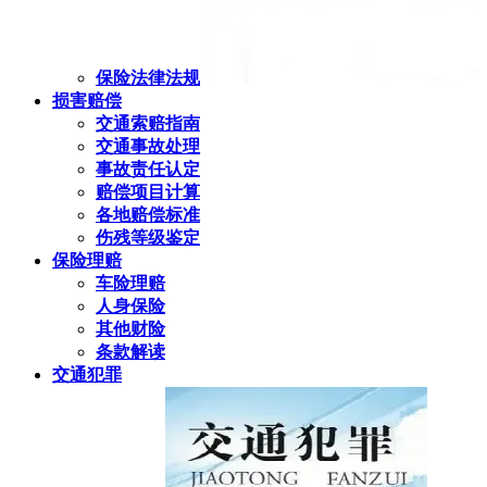
保险法律法规
损害赔偿
交通索赔指南
交通事故处理
事故责任认定
赔偿项目计算
各地赔偿标准
伤残等级鉴定
保险理赔
车险理赔
人身保险
其他财险
条款解读
交通犯罪