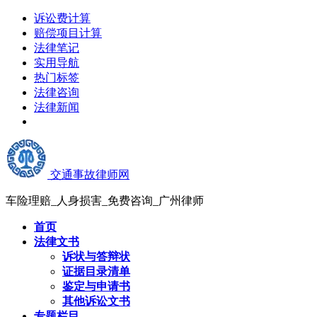
诉讼费计算
赔偿项目计算
法律笔记
实用导航
热门标签
法律咨询
法律新闻
交通事故律师网
车险理赔_人身损害_免费咨询_广州律师
首页
法律文书
诉状与答辩状
证据目录清单
鉴定与申请书
其他诉讼文书
专题栏目