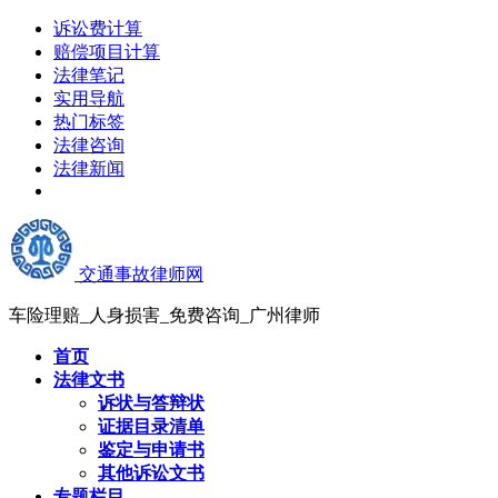
诉讼费计算
赔偿项目计算
法律笔记
实用导航
热门标签
法律咨询
法律新闻
交通事故律师网
车险理赔_人身损害_免费咨询_广州律师
首页
法律文书
诉状与答辩状
证据目录清单
鉴定与申请书
其他诉讼文书
专题栏目