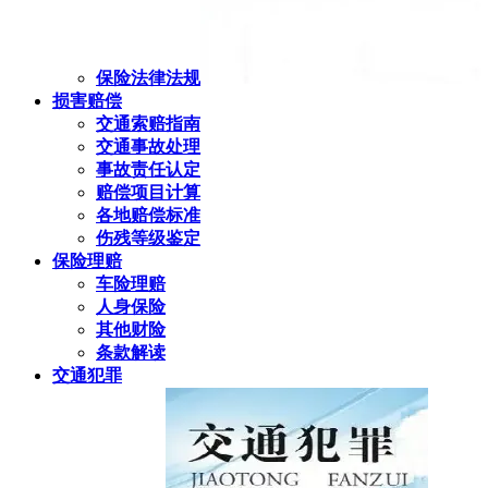
保险法律法规
损害赔偿
交通索赔指南
交通事故处理
事故责任认定
赔偿项目计算
各地赔偿标准
伤残等级鉴定
保险理赔
车险理赔
人身保险
其他财险
条款解读
交通犯罪